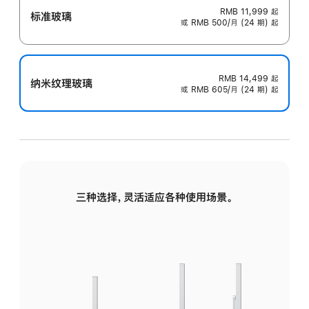
RMB 11,999
起
标准玻璃
或 RMB 500/月 (24 期) 起
RMB 14,499
起
纳米纹理玻璃
或 RMB 605/月 (24 期) 起
三种选择，灵活适应各种使用场景。
标