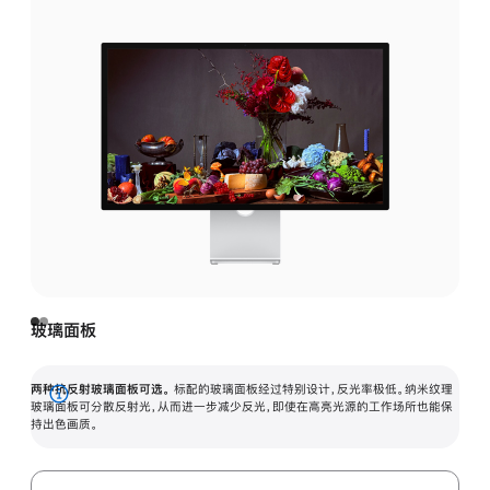
玻璃面板
两种抗反射玻璃面板可选。
标配的玻璃面板经过特别设计，反光率极低。纳米纹理
展
玻璃面板可分散反射光，从而进一步减少反光，即使在高亮光源的工作场所也能保
持出色画质。
开