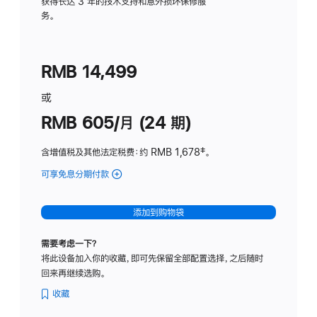
务
获得长达 3 年的技术支持和意外损坏保修服
务。
计
划
(适
RMB 14,499
用
于
或
Studio
RMB 605/月 (24 期)
Display
含增值税及其他法定税费
：约 RMB 1,678
脚
‡。
注
可享免息分期付款
(Studio
Display
-
添加到购物袋
纳
米
需要考虑一下？
纹
将此设备加入你的收藏，即可先保留全部配置选择，之后随时
理
回来再继续选购。
玻
璃
收藏
面