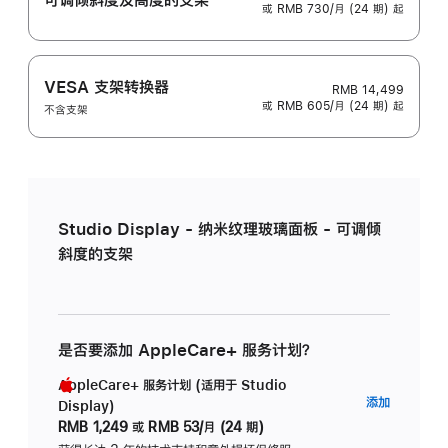
或 RMB 730/月 (24 期) 起
VESA 支架转换器
RMB 14,499
或 RMB 605/月 (24 期) 起
不含支架
Studio Display - 纳米纹理玻璃面板 - 可调倾
斜度的支架
是否要添加 AppleCare+ 服务计划？
AppleCare+ 服务计划 (适用于 Studio
AppleC
添加
Display)
服
RMB 1,249
或
RMB 53/月 (24 期)