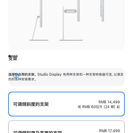
支架
选择你合用的支架。
Studio Display 有两种支架和一种支架转换器可选，以满足
展
你的各种安装需求。
开
RMB 14,499
可调倾斜度的支架
或 RMB 605/月 (24 期) 起
RMB 17,499
可调倾斜度及高‍度的支‍架