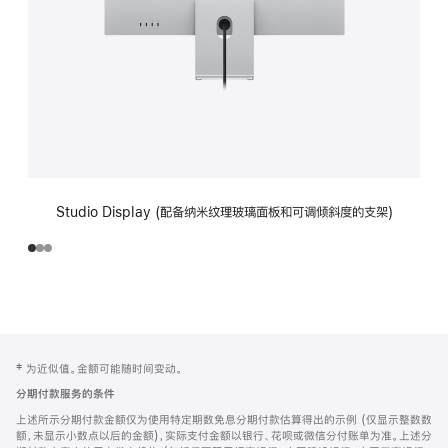
Studio Display (配备纳米纹理玻璃面板和可调倾斜度的支架)
网
脚
‡ 为近似值。金额可能随时间变动。
注
页
分期付款服务的条件
页
上述所示分期付款金额仅为使用特定期数免息分期付款估算得出的示例 (仅显示整数数
脚
额，未显示小数点以后的金额)，实际支付金额以银行、花呗或微信分付账单为准。上述分