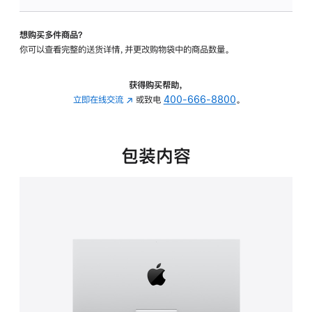
板
-
想购买多件商品？
可
你可以查看完整的送货详情，并更改购物袋中的商品数量。
调
倾
斜
获得购买帮助，
度
立即在线交流
(在
或致电
400-666-8800
。
的
新
支
窗
架
口
包装内容
的
中
分
打
期
开)
付
款
选
项)