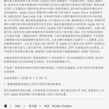
期付款方案由信用卡发卡机构 (包括但不限于招商银行、中国建设银行、中国工商银行
等，具体支持分期付款服务的可选择银行及对应分期付款方案请见付款页面)、蚂蚁金服
(花呗) 以及微信分付面向符合条件的中国大陆居民提供。部分银行会要求你通过支付
宝完成购买。Apple Store 零售店的分期付款方案可能与 Apple Store 在线商店不
同，请到店咨询 Specialist 专家。所有银行信用卡分期均需经你的信用卡发卡机构批
准；对于花呗分期，需经蚂蚁金服批准；对于微信分付分期，需经微信分付批准。如果你选
择的分期付款方案未获得信用卡发卡机构、蚂蚁金服或微信分付的批准，Apple 将不会
被告知原因。请参阅信用卡发卡机构 (包括但不限于招商银行、中国建设银行、中国工商
银行等，具体支持分期付款服务的可选择银行请见付款页面) 网站、支付宝网站和微信
分付服务页面，了解相关条件、费用和收费。订单可能需要满足特定金额要求，不同免息
分期期数对应的最低限额可能有所不同。上述分期付款服务只适用于个人消费者。企业
和教育机构客户、企业员工购买计划 (EPP) 和 Apple 员工购买计划 (EPP) 适用的分
期付款方案可能与上述方案不同，详情请参见教育商店、EPP 在线商店和企业商店。公
司信用卡无资格申请分期。招商银行分期付款单笔订单最高限额为 RMB 150000。
当商品有货并/或发货时，购物金额将计入你的信用卡、支付宝或微信分付账单。相关财
务费用将显示在你的信用卡对账单、支付宝或微信账户中。
产品按广告宣传价或标价提供分期付款服务。价格包含增值税。所有订单均可享受免费
送货服务。
此信息更新于 2026 年 7 月 30 日。
1. 重量依配置和制造工艺的不同而可能有所差异。
我们会使用你所在位置，为你更快显示送货选项。我们通过你的 IP 地址，或者你在上次
访问 Apple 网站时输入的位置信息，找到了你的位置。
Mac
显示器
购买 Studio Display