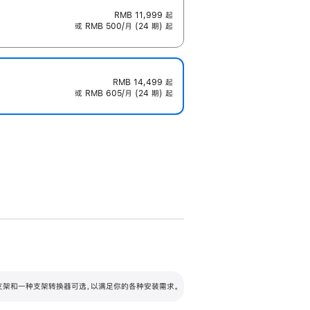
RMB 11,999
起
或 RMB 500/月 (24 期) 起
RMB 14,499
起
或 RMB 605/月 (24 期) 起
配可调倾斜度及高度的支架，额外增加 105
VESA 支架转换器
 有两种支架和一种支架转换器可选，以满足你的各种安装需求。
毫米的高度调节范围。
容的支架 (未随附)