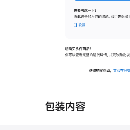
纳
米
需要考虑一下？
纹
将此设备加入你的收藏，即可先保留
理
玻
收藏
璃
面
板
想购买多件商品？
-
你可以查看完整的送货详情，并更改购物袋
可
调
倾
获得购买帮助，
立即在线
斜
度
的
支
架
包装内容
的
分
期
付
款