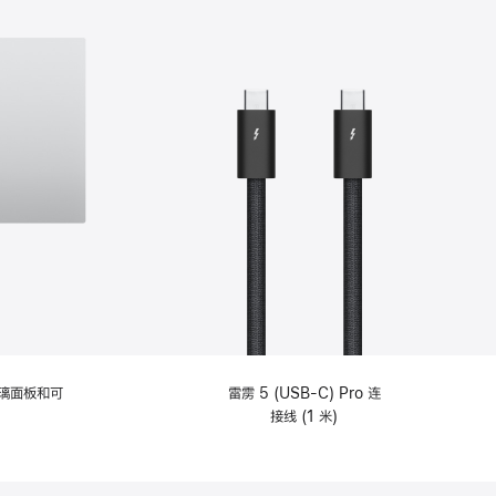
选
项)
理玻璃面板和可
雷雳 5 (USB-C) Pro 连
接线 (1 米)