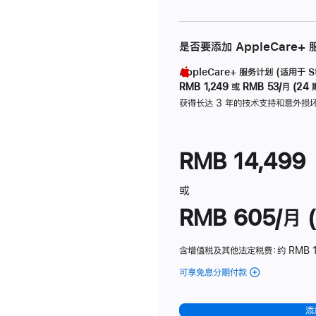
是否要添加 AppleCare+
AppleCare+ 服务计划 (适用于 Stu
RMB 1,249
或
RMB 53/月 (24 
获得长达 3 年的技术支持和意外损
RMB 14,499
或
RMB 605/月 (
含增值税及其他法定税费
：约 RMB 1
可享免息分期付款
(Studio
Display
-
添