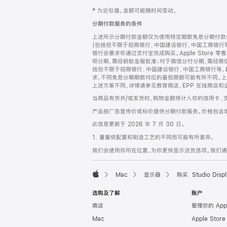
网
脚
‡ 为近似值。金额可能随时间变动。
注
页
分期付款服务的条件
页
上述所示分期付款金额仅为使用特定期数免息分期付款估
脚
(包括但不限于招商银行、中国建设银行、中国工商银行
银行会要求你通过支付宝完成购买。Apple Store 零
呗分期，需经蚂蚁金服批准；对于微信分付分期，需经微信
括但不限于招商银行、中国建设银行、中国工商银行等，
求，不同免息分期期数对应的最低限额可能有所不同。上述分
上述方案不同，详情请参见教育商店、EPP 在线商店和
当商品有货并/或发货时，购物金额将计入你的信用卡、
产品按广告宣传价或标价提供分期付款服务。价格包含
此信息更新于 2026 年 7 月 30 日。
1. 重量依配置和制造工艺的不同而可能有所差异。
我们会使用你所在位置，为你更快显示送货选项。我们通过你
Mac
显示器
购买 Studio Displ
Apple
选购及了解
账户
商店
管理你的 App
Mac
Apple Stor