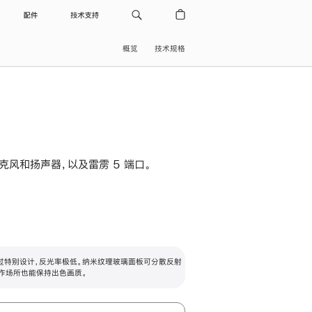
配件
技术支持
概览
技术规格
级麦克风和扬声器，以及雷雳 5 端口。
过特别设计，反光率极低。纳米纹理玻璃面板可分散反射
作场所也能保持出色画质。