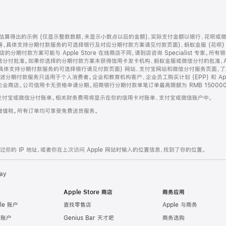
算得出的示例 (仅显示整数数额，未显示小数点以后的金额)，实际支付金额以银行、花呗或
等，具体支持分期付款服务的可选择银行及对应分期付款方案请见付款页面)、蚂蚁金服 (花呗
售店的分期付款方案可能与 Apple Store 在线商店不同，请到店咨询 Specialist 专
分付批准。如果你选择的分期付款方案未获得信用卡发卡机构、蚂蚁金服或微信分付的批准，Ap
具体支持分期付款服务的可选择银行请见付款页面) 网站、支付宝网站和微信分付服务页面，
期付款服务只适用于个人消费者。企业和教育机构客户、企业员工购买计划 (EPP) 和 Appl
企业商店。公司信用卡无资格申请分期。招商银行分期付款单笔订单最高限额为 RMB 150000
支付宝或微信分付账单。相关财务费用将显示在你的信用卡对账单、支付宝或微信账户中。
增值税。所有订单均可享受免费送货服务。
的 IP 地址，或者你在上次访问 Apple 网站时输入的位置信息，找到了你的位置。
ay
Apple Store 商店
商务应用
le 账户
查找零售店
Apple 与商务
e 账户
Genius Bar 天才吧
商务选购