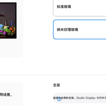
标准玻璃
纳米纹理玻璃
支架
用场景。
标配可调倾斜度的支架，提供 30 度的倾斜度
选
选择你合用的支架。
Studio Display
调节范围。
展