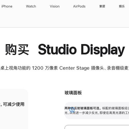
iPhone
Watch
Vision
AirPods
家居
娱乐
购买 Studio Display
桌上视角功能的 1200 万像素 Center Stage 摄像头、录音棚
玻璃面板
，可减少使用
纳米纹理玻璃面板可进一步减少反光，即使在
两种抗反射玻璃面板可选。
标配的玻璃面板经
。
有高亮光源的场所使用，也能保持出色画质。
展
光，从而进一步减少反光，即使在高亮光源的工
开