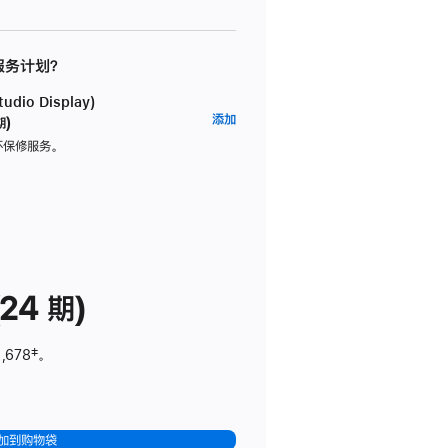
 服务计划？
dio Display)
AppleCare+
添加
期)
服
坏保修服务。
务
计
划
(适
用
于
24 期)
Studio
Display)
,678
脚
‡。
注
加到购物袋