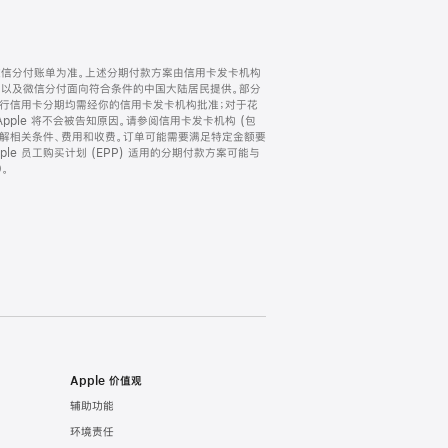
微信分付账单为准。上述分期付款方案由信用卡发卡机构
) 以及微信分付面向符合条件的中国大陆居民提供。部分
家。所有银行信用卡分期均需经你的信用卡发卡机构批准；对于花
ple 将不会被告知原因。请参阅信用卡发卡机构 (包
了解相关条件、费用和收费。订单可能需要满足特定金额要
e 员工购买计划 (EPP) 适用的分期付款方案可能与
。
Apple 价值观
辅助功能
环境责任