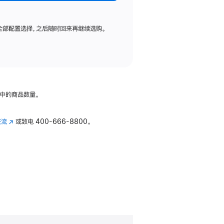
全部配置选择，之后随时回来再继续选购。
中的商品数量。
交流
(在
或致电
400-666-8800。
新
窗
口
中
打
开)