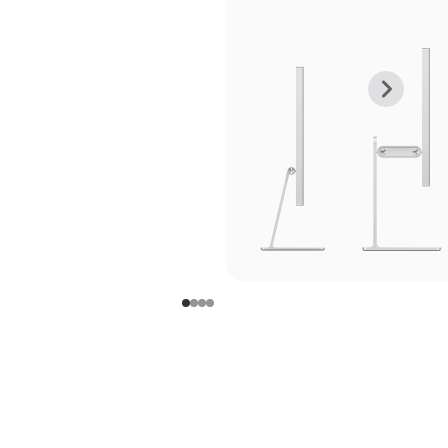
上
下
一
一
张
张
图
图
库
库
图
图
片
片
-
-
支
支
架
架