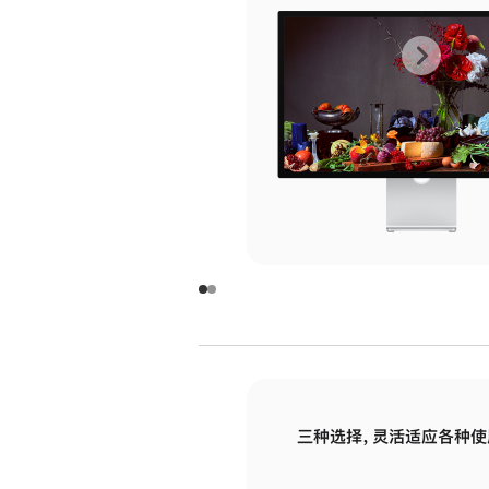
上
下
一
一
张
张
图
图
库
库
图
图
片
片
-
-
玻
玻
璃
璃
三种选择，灵活适应各种使
面
面
板
板