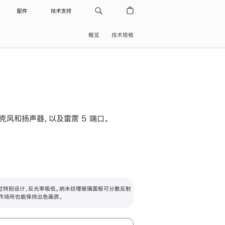
配件
技术支持
概览
技术规格
级麦克风和扬声器，以及雷雳 5 端口。
过特别设计，反光率极低。纳米纹理玻璃面板可分散反射
作场所也能保持出色画质。