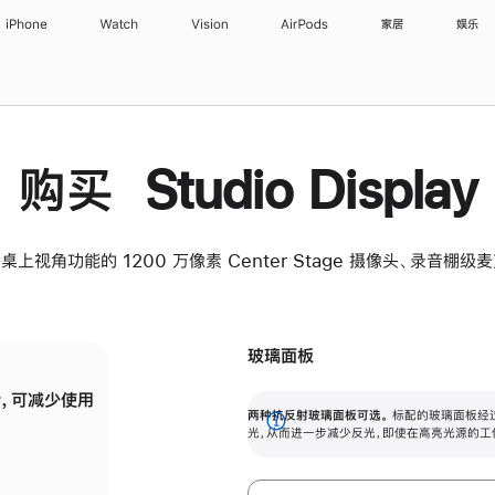
iPhone
Watch
Vision
AirPods
家居
娱乐
购买 Studio Display
桌上视角功能的 1200 万像素 Center Stage 摄像头、录音棚
玻璃面板
，可减少使用
纳米纹理玻璃面板可进一步减少反光，即使在
两种抗反射玻璃面板可选。
标配的玻璃面板经
。
有高亮光源的场所使用，也能保持出色画质。
展
光，从而进一步减少反光，即使在高亮光源的工
开