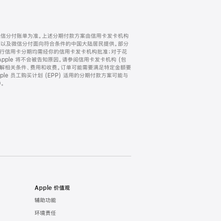
微信分付账单为准。上述分期付款方案由信用卡发卡机构
) 以及微信分付面向符合条件的中国大陆居民提供。部分
家。所有银行信用卡分期均需经你的信用卡发卡机构批准；对于花
ple 将不会被告知原因。请参阅信用卡发卡机构 (包
了解相关条件、费用和收费。订单可能需要满足特定金额要
e 员工购买计划 (EPP) 适用的分期付款方案可能与
。
Apple 价值观
辅助功能
环境责任