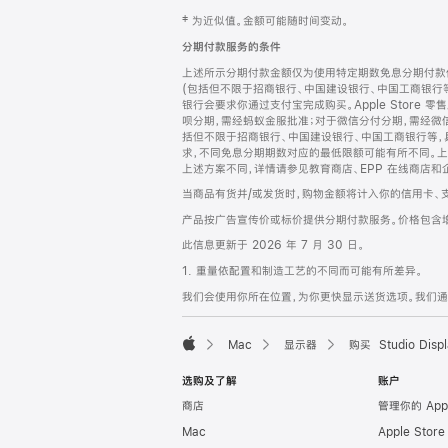
网
脚
‡ 为近似值。金额可能随时间变动。
注
页
分期付款服务的条件
页
上述所示分期付款金额仅为使用特定期数免息分期付款估
脚
(包括但不限于招商银行、中国建设银行、中国工商银行
银行会要求你通过支付宝完成购买。Apple Store 零
呗分期，需经蚂蚁金服批准；对于微信分付分期，需经微信
括但不限于招商银行、中国建设银行、中国工商银行等，
求，不同免息分期期数对应的最低限额可能有所不同。上述分
上述方案不同，详情请参见教育商店、EPP 在线商店和
当商品有货并/或发货时，购物金额将计入你的信用卡、
产品按广告宣传价或标价提供分期付款服务。价格包含
此信息更新于 2026 年 7 月 30 日。
1. 重量依配置和制造工艺的不同而可能有所差异。
我们会使用你所在位置，为你更快显示送货选项。我们通过你
Mac
显示器
购买 Studio Displ
Apple
选购及了解
账户
商店
管理你的 App
Mac
Apple Stor