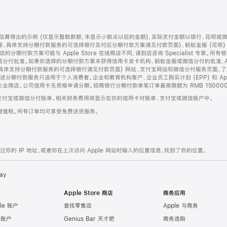
算得出的示例 (仅显示整数数额，未显示小数点以后的金额)，实际支付金额以银行、花呗或
等，具体支持分期付款服务的可选择银行及对应分期付款方案请见付款页面)、蚂蚁金服 (花呗
售店的分期付款方案可能与 Apple Store 在线商店不同，请到店咨询 Specialist 专
分付批准。如果你选择的分期付款方案未获得信用卡发卡机构、蚂蚁金服或微信分付的批准，Ap
具体支持分期付款服务的可选择银行请见付款页面) 网站、支付宝网站和微信分付服务页面，
期付款服务只适用于个人消费者。企业和教育机构客户、企业员工购买计划 (EPP) 和 Appl
企业商店。公司信用卡无资格申请分期。招商银行分期付款单笔订单最高限额为 RMB 150000
支付宝或微信分付账单。相关财务费用将显示在你的信用卡对账单、支付宝或微信账户中。
增值税。所有订单均可享受免费送货服务。
的 IP 地址，或者你在上次访问 Apple 网站时输入的位置信息，找到了你的位置。
ay
Apple Store 商店
商务应用
le 账户
查找零售店
Apple 与商务
e 账户
Genius Bar 天才吧
商务选购