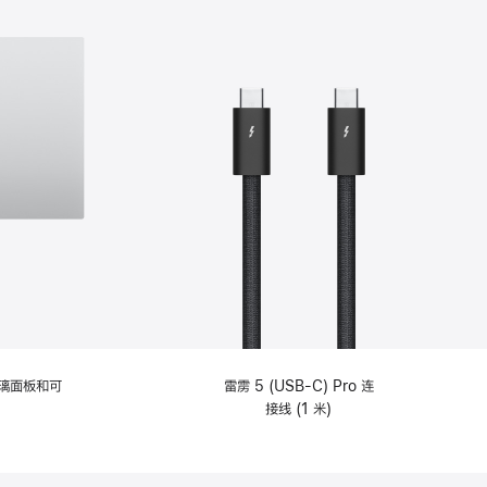
选
项)
理玻璃面板和可
雷雳 5 (USB-C) Pro 连
接线 (1 米)