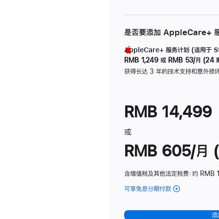
是否要添加 AppleCare+
AppleCare+ 服务计划 (适用于 Stu
RMB 1,249
或
RMB 53/月 (24 
获得长达 3 年的技术支持和意外损
RMB 14,499
或
RMB 605/月 (
含增值税及其他法定税费
：约 RMB 1
可享免息分期付款
(Studio
Display
-
添