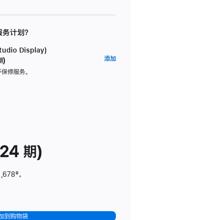
 服务计划？
dio Display)
AppleCare+
添加
期)
服
坏保修服务。
务
计
划
(适
用
于
24 期)
Studio
Display)
,678
脚
‡。
注
加到购物袋