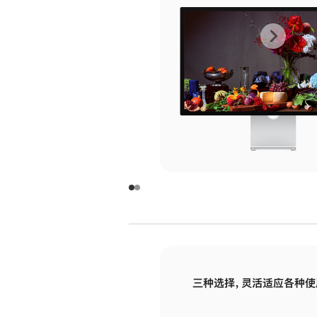
上
下
一
一
张
张
图
图
库
库
图
图
片
片
-
-
玻
玻
璃
璃
三种选择，灵活适应各种使
面
面
板
板