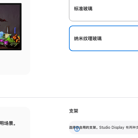
标准玻璃
纳米纹理玻璃
支架
用场景。
标配可调倾斜度的支架，提供 30 度的倾斜度
选
选择你合用的支架。
Studio Display
调节范围。
展