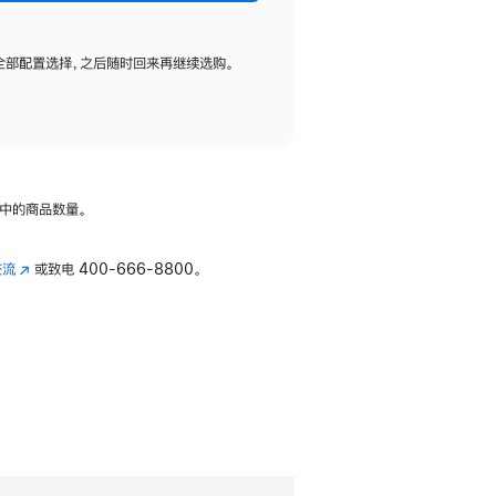
全部配置选择，之后随时回来再继续选购。
中的商品数量。
交流
(在
或致电
400-666-8800。
新
窗
口
中
打
开)