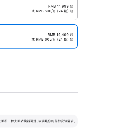
RMB 11,999
起
或 RMB 500/月 (24 期) 起
RMB 14,499
起
或 RMB 605/月 (24 期) 起
配可调倾斜度及高度的支架，额外增加 105
VESA 支架转换器
 有两种支架和一种支架转换器可选，以满足你的各种安装需求。
毫米的高度调节范围。
容的支架 (未随附)