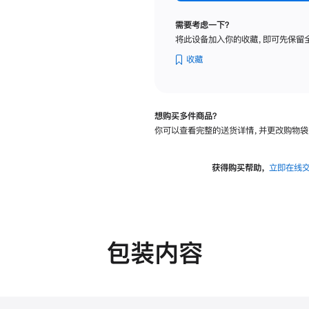
纳
米
需要考虑一下？
纹
将此设备加入你的收藏，即可先保留
理
玻
收藏
璃
面
板
想购买多件商品？
-
你可以查看完整的送货详情，并更改购物袋
可
调
倾
获得购买帮助，
立即在线
斜
度
的
支
架
包装内容
的
分
期
付
款