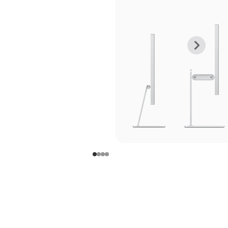
上
下
一
一
张
张
图
图
库
库
图
图
片
片
-
-
支
支
架
架