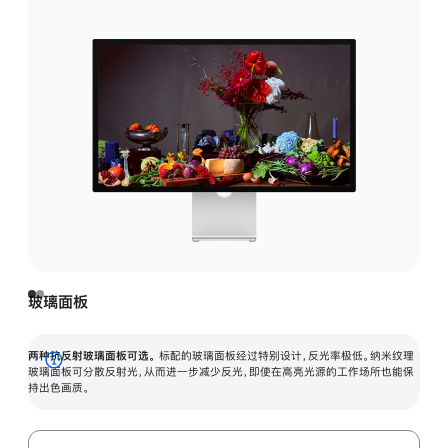
玻璃面板
两种抗反射玻璃面板可选。
标配的玻璃面板经过特别设计，反光率极低。纳米纹理
展
玻璃面板可分散反射光，从而进一步减少反光，即使在高亮光源的工作场所也能保
持出色画质。
开