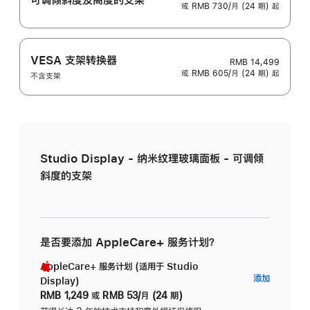
或 RMB 730/月 (24 期) 起
VESA 支架转换器
RMB 14,499
或 RMB 605/月 (24 期) 起
不含支架
Studio Display - 纳米纹理玻璃面板 - 可调倾
斜度的支架
是否要添加 AppleCare+ 服务计划？
AppleCare+ 服务计划 (适用于 Studio
AppleC
添加
Display)
服
RMB 1,249
或
RMB 53/月 (24 期)