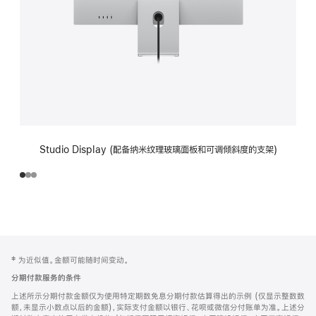
Studio Display (配备纳米纹理玻璃面板和可调倾斜度的支架)
网
脚
‡ 为近似值。金额可能随时间变动。
注
页
分期付款服务的条件
页
上述所示分期付款金额仅为使用特定期数免息分期付款估算得出的示例 (仅显示整数数
脚
额，未显示小数点以后的金额)，实际支付金额以银行、花呗或微信分付账单为准。上述分