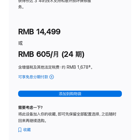
务
获得长达 3 年的技术支持和意外损坏保修服
务。
计
划
(适
RMB 14,499
用
于
或
Studio
RMB 605/月 (24 期)
Display
含增值税及其他法定税费
：约 RMB 1,678
脚
‡。
注
可享免息分期付款
(Studio
Display
-
添加到购物袋
纳
米
需要考虑一下？
纹
将此设备加入你的收藏，即可先保留全部配置选择，之后随时
理
回来再继续选购。
玻
璃
收藏
面