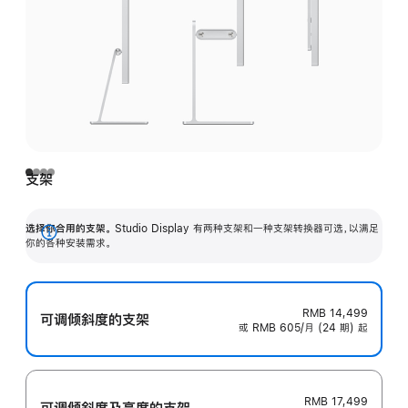
支架
选择你合用的支架。
Studio Display 有两种支架和一种支架转换器可选，以满足
展
你的各种安装需求。
开
RMB 14,499
可调倾斜度的支架
或 RMB 605/月 (24 期) 起
RMB 17,499
可调倾斜度及高‍度的支‍架