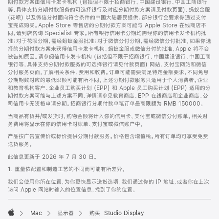
期付款方案由信用卡发卡机构 (包括但不限于招商银行、中国建设银行、中国工商银行
等，具体支持分期付款服务的可选择银行及对应分期付款方案请见付款页面)、蚂蚁金服
(花呗) 以及微信分付面向符合条件的中国大陆居民提供。部分银行会要求你通过支付
宝完成购买。Apple Store 零售店的分期付款方案可能与 Apple Store 在线商店不
同，请到店咨询 Specialist 专家。所有银行信用卡分期均需经你的信用卡发卡机构批
准；对于花呗分期，需经蚂蚁金服批准；对于微信分付分期，需经微信分付批准。如果你选
择的分期付款方案未获得信用卡发卡机构、蚂蚁金服或微信分付的批准，Apple 将不会
被告知原因。请参阅信用卡发卡机构 (包括但不限于招商银行、中国建设银行、中国工商
银行等，具体支持分期付款服务的可选择银行请见付款页面) 网站、支付宝网站和微信
分付服务页面，了解相关条件、费用和收费。订单可能需要满足特定金额要求，不同免息
分期期数对应的最低限额可能有所不同。上述分期付款服务只适用于个人消费者。企业
和教育机构客户、企业员工购买计划 (EPP) 和 Apple 员工购买计划 (EPP) 适用的分
期付款方案可能与上述方案不同，详情请参见教育商店、EPP 在线商店和企业商店。公
司信用卡无资格申请分期。招商银行分期付款单笔订单最高限额为 RMB 150000。
当商品有货并/或发货时，购物金额将计入你的信用卡、支付宝或微信分付账单。相关财
务费用将显示在你的信用卡对账单、支付宝或微信账户中。
产品按广告宣传价或标价提供分期付款服务。价格包含增值税。所有订单均可享受免费
送货服务。
此信息更新于 2026 年 7 月 30 日。
1. 重量依配置和制造工艺的不同而可能有所差异。
我们会使用你所在位置，为你更快显示送货选项。我们通过你的 IP 地址，或者你在上次
访问 Apple 网站时输入的位置信息，找到了你的位置。
Mac
显示器
购买 Studio Display