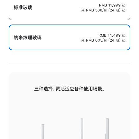
RMB 11,999
起
标准玻璃
或 RMB 500/月 (24 期) 起
RMB 14,499
起
纳米纹理玻璃
或 RMB 605/月 (24 期) 起
三种选择，灵活适应各种使用场景。
标