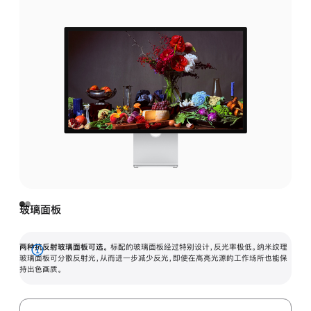
玻璃面板
两种抗反射玻璃面板可选。
标配的玻璃面板经过特别设计，反光率极低。纳米纹理
展
玻璃面板可分散反射光，从而进一步减少反光，即使在高亮光源的工作场所也能保
持出色画质。
开