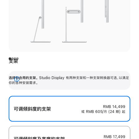
支架
选择你合用的支架。
Studio Display 有两种支架和一种支架转换器可选，以满足
展
你的各种安装需求。
开
RMB 14,499
可调倾斜度的支架
或 RMB 605/月 (24 期) 起
RMB 17,499
可调倾斜度及高‍度的支‍架