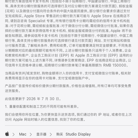
期付款方案由信用卡发卡机构 (包括但不限于招商银行、中国建设银行、中国工商银行
等，具体支持分期付款服务的可选择银行及对应分期付款方案请见付款页面)、蚂蚁金服
(花呗) 以及微信分付面向符合条件的中国大陆居民提供。部分银行会要求你通过支付
宝完成购买。Apple Store 零售店的分期付款方案可能与 Apple Store 在线商店不
同，请到店咨询 Specialist 专家。所有银行信用卡分期均需经你的信用卡发卡机构批
准；对于花呗分期，需经蚂蚁金服批准；对于微信分付分期，需经微信分付批准。如果你选
择的分期付款方案未获得信用卡发卡机构、蚂蚁金服或微信分付的批准，Apple 将不会
被告知原因。请参阅信用卡发卡机构 (包括但不限于招商银行、中国建设银行、中国工商
银行等，具体支持分期付款服务的可选择银行请见付款页面) 网站、支付宝网站和微信
分付服务页面，了解相关条件、费用和收费。订单可能需要满足特定金额要求，不同免息
分期期数对应的最低限额可能有所不同。上述分期付款服务只适用于个人消费者。企业
和教育机构客户、企业员工购买计划 (EPP) 和 Apple 员工购买计划 (EPP) 适用的分
期付款方案可能与上述方案不同，详情请参见教育商店、EPP 在线商店和企业商店。公
司信用卡无资格申请分期。招商银行分期付款单笔订单最高限额为 RMB 150000。
当商品有货并/或发货时，购物金额将计入你的信用卡、支付宝或微信分付账单。相关财
务费用将显示在你的信用卡对账单、支付宝或微信账户中。
产品按广告宣传价或标价提供分期付款服务。价格包含增值税。所有订单均可享受免费
送货服务。
此信息更新于 2026 年 7 月 30 日。
1. 重量依配置和制造工艺的不同而可能有所差异。
我们会使用你所在位置，为你更快显示送货选项。我们通过你的 IP 地址，或者你在上次
访问 Apple 网站时输入的位置信息，找到了你的位置。
Mac
显示器
购买 Studio Display