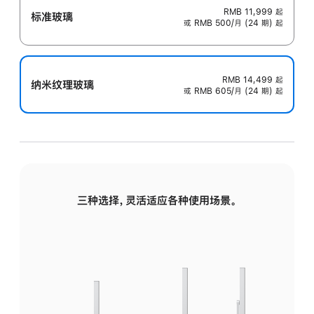
RMB 11,999
起
标准玻璃
或 RMB 500/月 (24 期) 起
RMB 14,499
起
纳米纹理玻璃
或 RMB 605/月 (24 期) 起
三种选择，灵活适应各种使用场景。
标