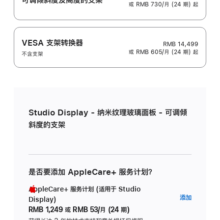
或 RMB 730/月 (24 期) 起
VESA 支架转换器
RMB 14,499
或 RMB 605/月 (24 期) 起
不含支架
Studio Display - 纳米纹理玻璃面板 - 可调倾
斜度的支架
是否要添加 AppleCare+ 服务计划？
AppleCare+ 服务计划 (适用于 Studio
AppleC
添加
Display)
服
RMB 1,249
或
RMB 53/月 (24 期)