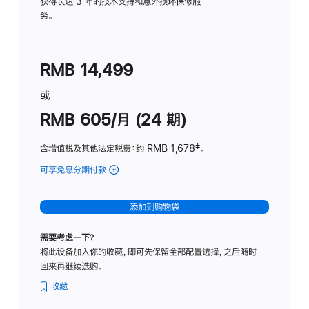
务
获得长达 3 年的技术支持和意外损坏保修服
务。
计
划
(适
RMB 14,499
用
于
或
Studio
RMB 605/月 (24 期)
Display
含增值税及其他法定税费
：约 RMB 1,678
脚
‡。
注
可享免息分期付款
(Studio
Display
-
添加到购物袋
纳
米
需要考虑一下？
纹
将此设备加入你的收藏，即可先保留全部配置选择，之后随时
理
回来再继续选购。
玻
璃
收藏
面