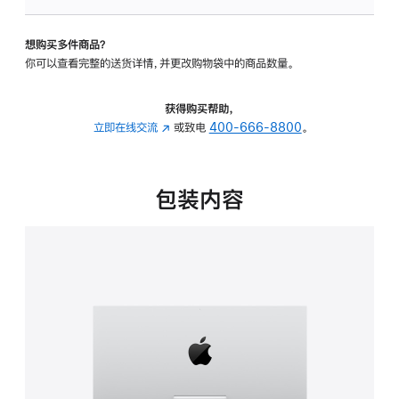
板
-
想购买多件商品？
可
你可以查看完整的送货详情，并更改购物袋中的商品数量。
调
倾
斜
获得购买帮助，
度
立即在线交流
(在
或致电
400-666-8800
。
的
新
支
窗
架
口
包装内容
的
中
分
打
期
开)
付
款
选
项)