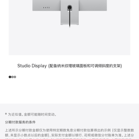
Studio Display (配备纳米纹理玻璃面板和可调倾斜度的支架)
网
脚
‡ 为近似值。金额可能随时间变动。
注
页
分期付款服务的条件
页
上述所示分期付款金额仅为使用特定期数免息分期付款估算得出的示例 (仅显示整数数
脚
额，未显示小数点以后的金额)，实际支付金额以银行、花呗或微信分付账单为准。上述分