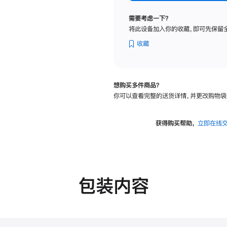
纳
米
需要考虑一下？
纹
将此设备加入你的收藏，即可先保留
理
玻
收藏
璃
面
板
想购买多件商品？
-
你可以查看完整的送货详情，并更改购物袋
可
调
倾
获得购买帮助，
立即在线
斜
度
的
支
架
包装内容
的
分
期
付
款