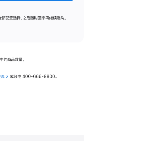
全部配置选择，之后随时回来再继续选购。
中的商品数量。
交流
(在
或致电
400-666-8800。
新
窗
口
中
打
开)