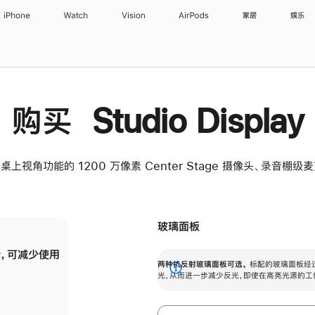
iPhone
Watch
Vision
AirPods
家居
娱乐
购买 Studio Display
桌上视角功能的 1200 万像素 Center Stage 摄像头、录音棚
玻璃面板
，可减少使用
纳米纹理玻璃面板可进一步减少反光，即使在
两种抗反射玻璃面板可选。
标配的玻璃面板经
。
有高亮光源的场所使用，也能保持出色画质。
展
光，从而进一步减少反光，即使在高亮光源的工
开