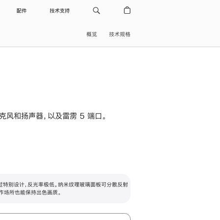
配件
技术支持
概览
技术规格
级麦克风和扬声器，以及雷雳 5 端口。
过特别设计，反光率极低。纳米纹理玻璃面板可分散反射
作场所也能保持出色画质。