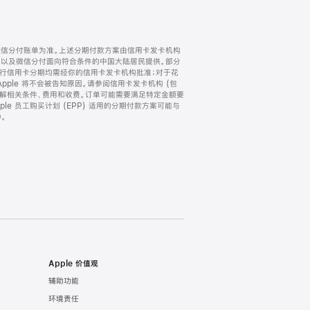
微信分付账单为准。上述分期付款方案由信用卡发卡机构
) 以及微信分付面向符合条件的中国大陆居民提供。部分
家。所有银行信用卡分期均需经你的信用卡发卡机构批准；对于花
ple 将不会被告知原因。请参阅信用卡发卡机构 (包
了解相关条件、费用和收费。订单可能需要满足特定金额要
e 员工购买计划 (EPP) 适用的分期付款方案可能与
。
Apple 价值观
辅助功能
环境责任