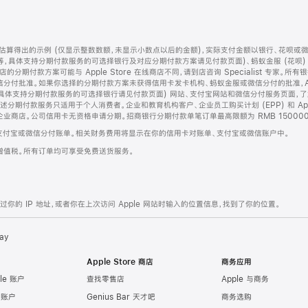
算得出的示例 (仅显示整数数额，未显示小数点以后的金额)，实际支付金额以银行、花呗或
等，具体支持分期付款服务的可选择银行及对应分期付款方案请见付款页面)、蚂蚁金服 (花呗
售店的分期付款方案可能与 Apple Store 在线商店不同，请到店咨询 Specialist 专
分付批准。如果你选择的分期付款方案未获得信用卡发卡机构、蚂蚁金服或微信分付的批准，Ap
具体支持分期付款服务的可选择银行请见付款页面) 网站、支付宝网站和微信分付服务页面，
期付款服务只适用于个人消费者。企业和教育机构客户、企业员工购买计划 (EPP) 和 Appl
企业商店。公司信用卡无资格申请分期。招商银行分期付款单笔订单最高限额为 RMB 150000
支付宝或微信分付账单。相关财务费用将显示在你的信用卡对账单、支付宝或微信账户中。
增值税。所有订单均可享受免费送货服务。
的 IP 地址，或者你在上次访问 Apple 网站时输入的位置信息，找到了你的位置。
ay
Apple Store 商店
商务应用
le 账户
查找零售店
Apple 与商务
e 账户
Genius Bar 天才吧
商务选购