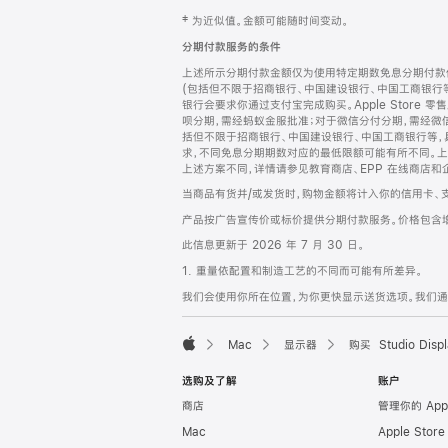
网
脚
‡ 为近似值。金额可能随时间变动。
注
页
分期付款服务的条件
页
上述所示分期付款金额仅为使用特定期数免息分期付款估
脚
(包括但不限于招商银行、中国建设银行、中国工商银行
银行会要求你通过支付宝完成购买。Apple Store 零
呗分期，需经蚂蚁金服批准；对于微信分付分期，需经微信
括但不限于招商银行、中国建设银行、中国工商银行等，
求，不同免息分期期数对应的最低限额可能有所不同。上述分
上述方案不同，详情请参见教育商店、EPP 在线商店和
当商品有货并/或发货时，购物金额将计入你的信用卡、
产品按广告宣传价或标价提供分期付款服务。价格包含
此信息更新于 2026 年 7 月 30 日。
1. 重量依配置和制造工艺的不同而可能有所差异。
我们会使用你所在位置，为你更快显示送货选项。我们通过你
Mac
显示器
购买 Studio Displ
Apple
选购及了解
账户
商店
管理你的 App
Mac
Apple Stor