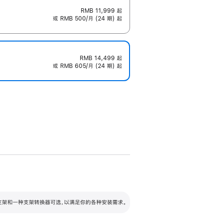
RMB 11,999
起
或 RMB 500/月 (24 期) 起
RMB 14,499
起
或 RMB 605/月 (24 期) 起
配可调倾斜度及高度的支架，额外增加 105
VESA 支架转换器
 有两种支架和一种支架转换器可选，以满足你的各种安装需求。
毫米的高度调节范围。
容的支架 (未随附)