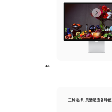
上
下
一
一
张
张
图
图
库
库
图
图
片
片
-
-
玻
玻
璃
璃
三种选择，灵活适应各种使
面
面
板
板