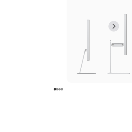
上
下
一
一
张
张
图
图
库
库
图
图
片
片
-
-
支
支
架
架