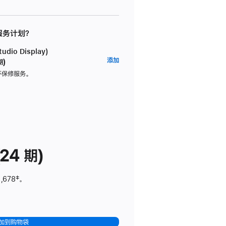
 服务计划？
dio Display)
AppleCare+
添加
期)
服
坏保修服务。
务
计
划
(适
用
于
24 期)
Studio
Display)
,678
脚
‡。
注
加到购物袋