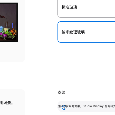
标准玻璃
纳米纹理玻璃
支架
用场景。
标配可调倾斜度的支架，提供 30 度的倾斜度
选
选择你合用的支架。
Studio Display
调节范围。
展