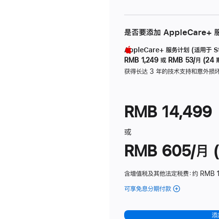
是否要添加 AppleCare+
AppleCare+ 服务计划 (适用于 Stu
RMB 1,249
或
RMB 53/月 (24 
获得长达 3 年的技术支持和意外损
RMB 14,499
或
RMB 605/月 (
含增值税及其他法定税费
：约 RMB 1
可享免息分期付款
(Studio
Display
-
添