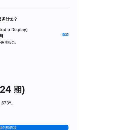
 服务计划？
dio Display)
AppleCare+
添加
期)
服
坏保修服务。
务
计
划
(适
用
于
24 期)
Studio
Display)
,678
脚
‡。
注
加到购物袋