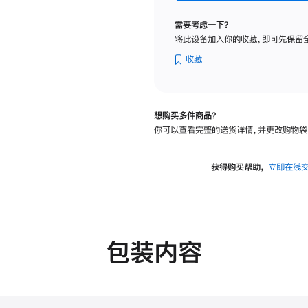
纳
米
需要考虑一下？
纹
将此设备加入你的收藏，即可先保留
理
玻
收藏
璃
面
板
想购买多件商品？
-
你可以查看完整的送货详情，并更改购物袋
可
调
倾
获得购买帮助，
立即在线
斜
度
的
支
架
包装内容
的
分
期
付
款