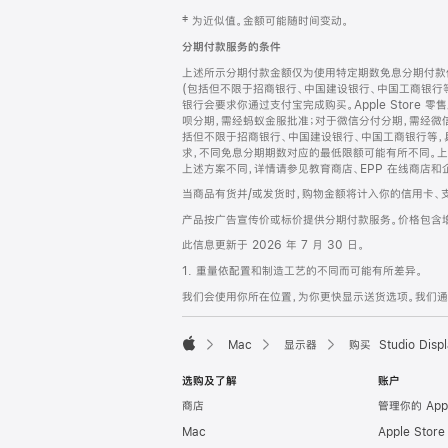
网
脚
‡ 为近似值。金额可能随时间变动。
注
页
分期付款服务的条件
页
上述所示分期付款金额仅为使用特定期数免息分期付款估
脚
(包括但不限于招商银行、中国建设银行、中国工商银行
银行会要求你通过支付宝完成购买。Apple Store 零
呗分期，需经蚂蚁金服批准；对于微信分付分期，需经微信
括但不限于招商银行、中国建设银行、中国工商银行等，
求，不同免息分期期数对应的最低限额可能有所不同。上述分
上述方案不同，详情请参见教育商店、EPP 在线商店和
当商品有货并/或发货时，购物金额将计入你的信用卡、
产品按广告宣传价或标价提供分期付款服务。价格包含
此信息更新于 2026 年 7 月 30 日。
1. 重量依配置和制造工艺的不同而可能有所差异。
我们会使用你所在位置，为你更快显示送货选项。我们通过你
Mac
显示器
购买 Studio Displ
Apple
选购及了解
账户
商店
管理你的 App
Mac
Apple Stor