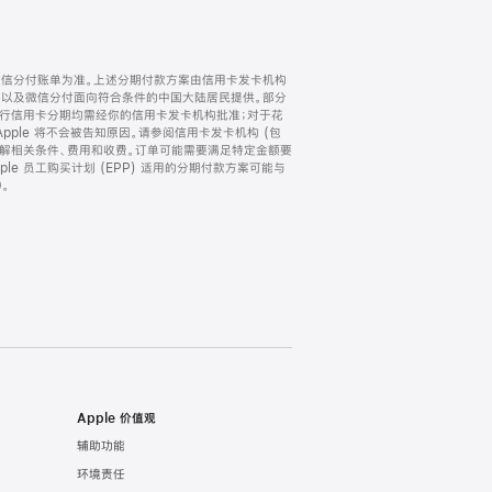
微信分付账单为准。上述分期付款方案由信用卡发卡机构
) 以及微信分付面向符合条件的中国大陆居民提供。部分
家。所有银行信用卡分期均需经你的信用卡发卡机构批准；对于花
ple 将不会被告知原因。请参阅信用卡发卡机构 (包
了解相关条件、费用和收费。订单可能需要满足特定金额要
e 员工购买计划 (EPP) 适用的分期付款方案可能与
。
Apple 价值观
辅助功能
环境责任