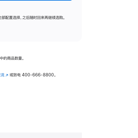
全部配置选择，之后随时回来再继续选购。
中的商品数量。
交流
(在
或致电
400-666-8800。
新
窗
口
中
打
开)