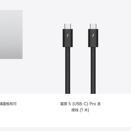
选
项)
理玻璃面板和可
雷雳 5 (USB-C) Pro 连
接线 (1 米)