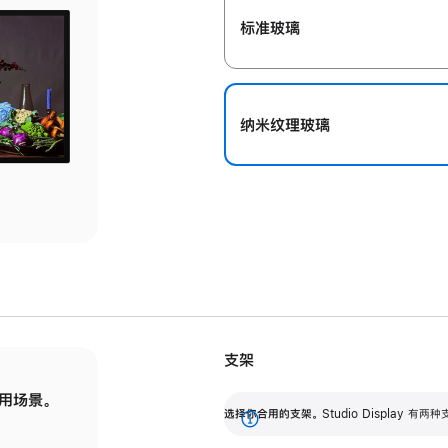
标准玻璃
纳米纹理玻璃
支架
用场景。
标配可调倾斜度的支架，提供 30 度的倾斜度
选
选择你合用的支架。
Studio Display
调节范围。
展