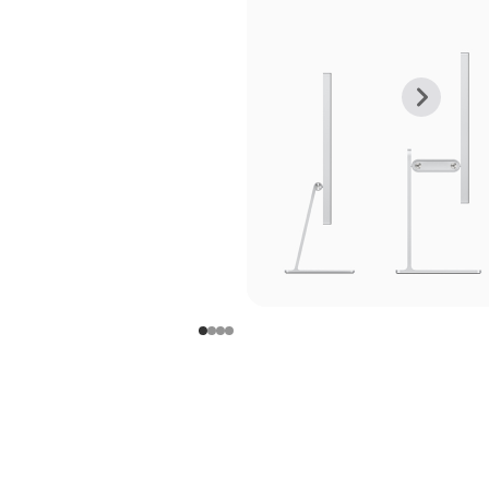
上
下
一
一
张
张
图
图
库
库
图
图
片
片
-
-
支
支
架
架