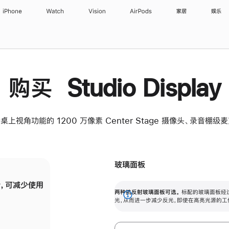
iPhone
Watch
Vision
AirPods
家居
娱乐
购买 Studio Display
桌上视角功能的 1200 万像素 Center Stage 摄像头、录音棚
玻璃面板
，可减少使用
纳米纹理玻璃面板可进一步减少反光，即使在
两种抗反射玻璃面板可选。
标配的玻璃面板经
。
有高亮光源的场所使用，也能保持出色画质。
展
光，从而进一步减少反光，即使在高亮光源的工
开