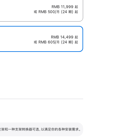
RMB 11,999
起
或 RMB 500/月 (24 期) 起
RMB 14,499
起
或 RMB 605/月 (24 期) 起
配可调倾斜度及高度的支架，额外增加 105
VESA 支架转换器
 有两种支架和一种支架转换器可选，以满足你的各种安装需求。
毫米的高度调节范围。
容的支架 (未随附)