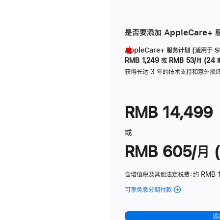
是否要添加 AppleCare+
AppleCare+ 服务计划 (适用于 Stu
RMB 1,249
或
RMB 53/月 (24 
获得长达 3 年的技术支持和意外损
RMB 14,499
或
RMB 605/月 (
含增值税及其他法定税费
：约 RMB 1
可享免息分期付款
(Studio
Display
-
添