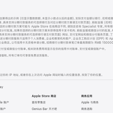
算得出的示例 (仅显示整数数额，未显示小数点以后的金额)，实际支付金额以银行、花呗或
等，具体支持分期付款服务的可选择银行及对应分期付款方案请见付款页面)、蚂蚁金服 (花呗
售店的分期付款方案可能与 Apple Store 在线商店不同，请到店咨询 Specialist 专
分付批准。如果你选择的分期付款方案未获得信用卡发卡机构、蚂蚁金服或微信分付的批准，Ap
具体支持分期付款服务的可选择银行请见付款页面) 网站、支付宝网站和微信分付服务页面，
期付款服务只适用于个人消费者。企业和教育机构客户、企业员工购买计划 (EPP) 和 Appl
企业商店。公司信用卡无资格申请分期。招商银行分期付款单笔订单最高限额为 RMB 150000
支付宝或微信分付账单。相关财务费用将显示在你的信用卡对账单、支付宝或微信账户中。
增值税。所有订单均可享受免费送货服务。
的 IP 地址，或者你在上次访问 Apple 网站时输入的位置信息，找到了你的位置。
ay
Apple Store 商店
商务应用
le 账户
查找零售店
Apple 与商务
e 账户
Genius Bar 天才吧
商务选购