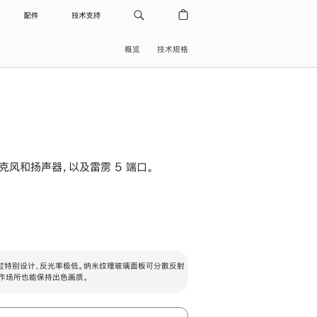
配件
技术支持
概览
技术规格
级麦克风和扬声器，以及雷雳 5 端口。
过特别设计，反光率极低。纳米纹理玻璃面板可分散反射
作场所也能保持出色画质。