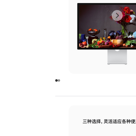
上
下
一
一
张
张
图
图
库
库
图
图
片
片
-
-
玻
玻
璃
璃
三种选择，灵活适应各种使
面
面
板
板