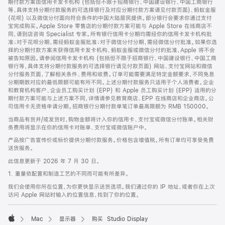
期付款方案由信用卡发卡机构 (包括但不限于招商银行、中国建设银行、中国工商银行
等，具体支持分期付款服务的可选择银行及对应分期付款方案请见付款页面)、蚂蚁金服
(花呗) 以及微信分付面向符合条件的中国大陆居民提供。部分银行会要求你通过支付
宝完成购买。Apple Store 零售店的分期付款方案可能与 Apple Store 在线商店不
同，请到店咨询 Specialist 专家。所有银行信用卡分期均需经你的信用卡发卡机构批
准；对于花呗分期，需经蚂蚁金服批准；对于微信分付分期，需经微信分付批准。如果你选
择的分期付款方案未获得信用卡发卡机构、蚂蚁金服或微信分付的批准，Apple 将不会
被告知原因。请参阅信用卡发卡机构 (包括但不限于招商银行、中国建设银行、中国工商
银行等，具体支持分期付款服务的可选择银行请见付款页面) 网站、支付宝网站和微信
分付服务页面，了解相关条件、费用和收费。订单可能需要满足特定金额要求，不同免息
分期期数对应的最低限额可能有所不同。上述分期付款服务只适用于个人消费者。企业
和教育机构客户、企业员工购买计划 (EPP) 和 Apple 员工购买计划 (EPP) 适用的分
期付款方案可能与上述方案不同，详情请参见教育商店、EPP 在线商店和企业商店。公
司信用卡无资格申请分期。招商银行分期付款单笔订单最高限额为 RMB 150000。
当商品有货并/或发货时，购物金额将计入你的信用卡、支付宝或微信分付账单。相关财
务费用将显示在你的信用卡对账单、支付宝或微信账户中。
产品按广告宣传价或标价提供分期付款服务。价格包含增值税。所有订单均可享受免费
送货服务。
此信息更新于 2026 年 7 月 30 日。
1. 重量依配置和制造工艺的不同而可能有所差异。
我们会使用你所在位置，为你更快显示送货选项。我们通过你的 IP 地址，或者你在上次
访问 Apple 网站时输入的位置信息，找到了你的位置。
Mac
显示器
购买 Studio Display