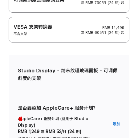
或 RMB 730/月 (24 期) 起
VESA 支架转换器
RMB 14,499
或 RMB 605/月 (24 期) 起
不含支架
Studio Display - 纳米纹理玻璃面板 - 可调倾
斜度的支架
是否要添加 AppleCare+ 服务计划？
AppleCare+ 服务计划 (适用于 Studio
AppleC
添加
Display)
服
RMB 1,249
或
RMB 53/月 (24 期)