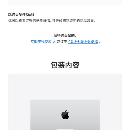
板
-
想购买多件商品？
可
你可以查看完整的送货详情，并更改购物袋中的商品数量。
调
倾
斜
获得购买帮助，
度
立即在线交流
(在
或致电
400-666-8800
。
的
新
支
窗
架
口
包装内容
的
中
分
打
期
开)
付
款
选
项)