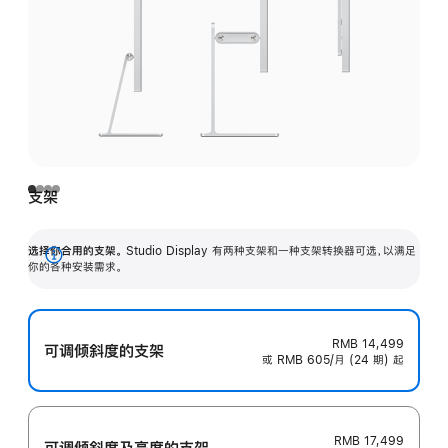
支架
选择你合用的支架。
Studio Display 有两种支架和一种支架转换器可选，以满足
展
你的各种安装需求。
开
RMB 14,499
可调倾斜度的支架
或 RMB 605/月 (24 期) 起
RMB 17,499
可调倾斜度及高‍度的支‍架