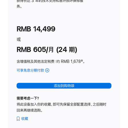
务
获得长达 3 年的技术支持和意外损坏保修服
务。
计
划
(适
RMB 14,499
用
于
或
Studio
RMB 605/月 (24 期)
Display
含增值税及其他法定税费
：约 RMB 1,678
脚
‡。
注
可享免息分期付款
(Studio
Display
-
添加到购物袋
纳
米
需要考虑一下？
纹
将此设备加入你的收藏，即可先保留全部配置选择，之后随时
理
回来再继续选购。
玻
璃
收藏
面