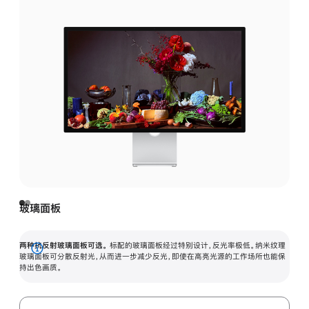
玻璃面板
两种抗反射玻璃面板可选。
标配的玻璃面板经过特别设计，反光率极低。纳米纹理
展
玻璃面板可分散反射光，从而进一步减少反光，即使在高亮光源的工作场所也能保
持出色画质。
开