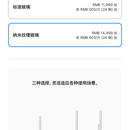
RMB 11,999
起
标准玻璃
或 RMB 500/月 (24 期) 起
RMB 14,499
起
纳米纹理玻璃
或 RMB 605/月 (24 期) 起
三种选择，灵活适应各种使用场景。
标