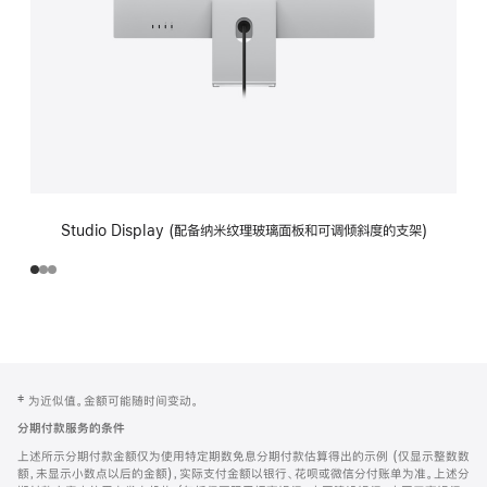
Studio Display (配备纳米纹理玻璃面板和可调倾斜度的支架)
网
脚
‡ 为近似值。金额可能随时间变动。
注
页
分期付款服务的条件
页
上述所示分期付款金额仅为使用特定期数免息分期付款估算得出的示例 (仅显示整数数
脚
额，未显示小数点以后的金额)，实际支付金额以银行、花呗或微信分付账单为准。上述分