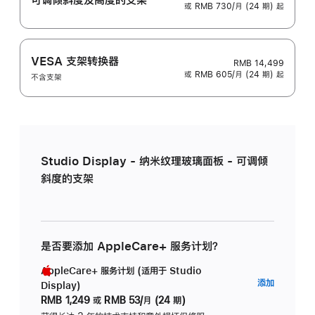
或 RMB 730/月 (24 期) 起
VESA 支架转换器
RMB 14,499
或 RMB 605/月 (24 期) 起
不含支架
Studio Display - 纳米纹理玻璃面板 - 可调倾
斜度的支架
是否要添加 AppleCare+ 服务计划？
AppleCare+ 服务计划 (适用于 Studio
AppleC
添加
Display)
服
RMB 1,249
或
RMB 53/月 (24 期)