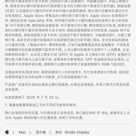
期付款方案由信用卡发卡机构 (包括但不限于招商银行、中国建设银行、中国工商银行
等，具体支持分期付款服务的可选择银行及对应分期付款方案请见付款页面)、蚂蚁金服
(花呗) 以及微信分付面向符合条件的中国大陆居民提供。部分银行会要求你通过支付
宝完成购买。Apple Store 零售店的分期付款方案可能与 Apple Store 在线商店不
同，请到店咨询 Specialist 专家。所有银行信用卡分期均需经你的信用卡发卡机构批
准；对于花呗分期，需经蚂蚁金服批准；对于微信分付分期，需经微信分付批准。如果你选
择的分期付款方案未获得信用卡发卡机构、蚂蚁金服或微信分付的批准，Apple 将不会
被告知原因。请参阅信用卡发卡机构 (包括但不限于招商银行、中国建设银行、中国工商
银行等，具体支持分期付款服务的可选择银行请见付款页面) 网站、支付宝网站和微信
分付服务页面，了解相关条件、费用和收费。订单可能需要满足特定金额要求，不同免息
分期期数对应的最低限额可能有所不同。上述分期付款服务只适用于个人消费者。企业
和教育机构客户、企业员工购买计划 (EPP) 和 Apple 员工购买计划 (EPP) 适用的分
期付款方案可能与上述方案不同，详情请参见教育商店、EPP 在线商店和企业商店。公
司信用卡无资格申请分期。招商银行分期付款单笔订单最高限额为 RMB 150000。
当商品有货并/或发货时，购物金额将计入你的信用卡、支付宝或微信分付账单。相关财
务费用将显示在你的信用卡对账单、支付宝或微信账户中。
产品按广告宣传价或标价提供分期付款服务。价格包含增值税。所有订单均可享受免费
送货服务。
此信息更新于 2026 年 7 月 30 日。
1. 重量依配置和制造工艺的不同而可能有所差异。
我们会使用你所在位置，为你更快显示送货选项。我们通过你的 IP 地址，或者你在上次
访问 Apple 网站时输入的位置信息，找到了你的位置。
Mac
显示器
购买 Studio Display