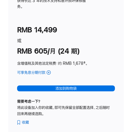
务
获得长达 3 年的技术支持和意外损坏保修服
务。
计
划
(适
RMB 14,499
用
于
或
Studio
RMB 605/月 (24 期)
Display
含增值税及其他法定税费
：约 RMB 1,678
脚
‡。
注
可享免息分期付款
(Studio
Display
-
添加到购物袋
纳
米
需要考虑一下？
纹
将此设备加入你的收藏，即可先保留全部配置选择，之后随时
理
回来再继续选购。
玻
璃
收藏
面