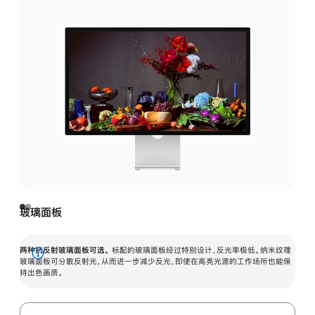
玻璃面板
两种抗反射玻璃面板可选。
标配的玻璃面板经过特别设计，反光率极低。纳米纹理
展
玻璃面板可分散反射光，从而进一步减少反光，即使在高亮光源的工作场所也能保
持出色画质。
开