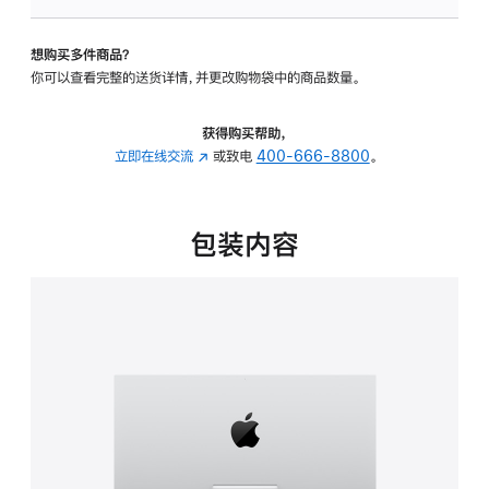
板
-
想购买多件商品？
可
你可以查看完整的送货详情，并更改购物袋中的商品数量。
调
倾
斜
获得购买帮助，
度
立即在线交流
(在
或致电
400-666-8800
。
的
新
支
窗
架
口
包装内容
的
中
分
打
期
开)
付
款
选
项)