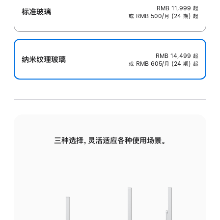
RMB 11,999
起
标准玻璃
或 RMB 500/月 (24 期) 起
RMB 14,499
起
纳米纹理玻璃
或 RMB 605/月 (24 期) 起
三种选择，灵活适应各种使用场景。
标