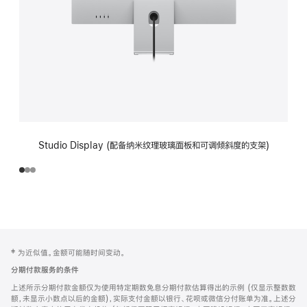
Studio Display (配备纳米纹理玻璃面板和可调倾斜度的支架)
网
脚
‡ 为近似值。金额可能随时间变动。
注
页
分期付款服务的条件
页
上述所示分期付款金额仅为使用特定期数免息分期付款估算得出的示例 (仅显示整数数
脚
额，未显示小数点以后的金额)，实际支付金额以银行、花呗或微信分付账单为准。上述分