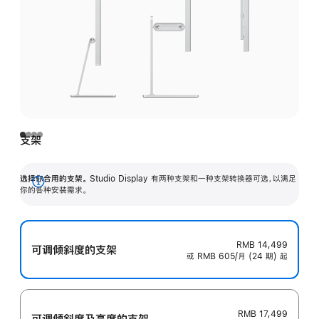
支架
选择你合用的支架。
Studio Display 有两种支架和一种支架转换器可选，以满足
展
你的各种安装需求。
开
RMB 14,499
可调倾斜度的支架
或 RMB 605/月 (24 期) 起
RMB 17,499
可调倾斜度及高‍度的支‍架