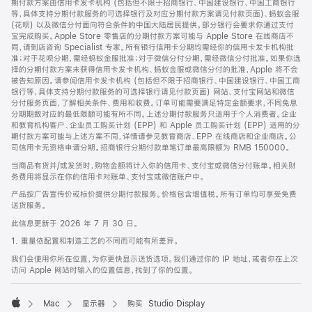
期付款方案由信用卡发卡机构 (包括但不限于招商银行、中国建设银行、中国工商银行
等，具体支持分期付款服务的可选择银行及对应分期付款方案请见付款页面)、蚂蚁金服
(花呗) 以及微信分付面向符合条件的中国大陆居民提供。部分银行会要求你通过支付
宝完成购买。Apple Store 零售店的分期付款方案可能与 Apple Store 在线商店不
同，请到店咨询 Specialist 专家。所有银行信用卡分期均需经你的信用卡发卡机构批
准；对于花呗分期，需经蚂蚁金服批准；对于微信分付分期，需经微信分付批准。如果你选
择的分期付款方案未获得信用卡发卡机构、蚂蚁金服或微信分付的批准，Apple 将不会
被告知原因。请参阅信用卡发卡机构 (包括但不限于招商银行、中国建设银行、中国工商
银行等，具体支持分期付款服务的可选择银行请见付款页面) 网站、支付宝网站和微信
分付服务页面，了解相关条件、费用和收费。订单可能需要满足特定金额要求，不同免息
分期期数对应的最低限额可能有所不同。上述分期付款服务只适用于个人消费者。企业
和教育机构客户、企业员工购买计划 (EPP) 和 Apple 员工购买计划 (EPP) 适用的分
期付款方案可能与上述方案不同，详情请参见教育商店、EPP 在线商店和企业商店。公
司信用卡无资格申请分期。招商银行分期付款单笔订单最高限额为 RMB 150000。
当商品有货并/或发货时，购物金额将计入你的信用卡、支付宝或微信分付账单。相关财
务费用将显示在你的信用卡对账单、支付宝或微信账户中。
产品按广告宣传价或标价提供分期付款服务。价格包含增值税。所有订单均可享受免费
送货服务。
此信息更新于 2026 年 7 月 30 日。
1. 重量依配置和制造工艺的不同而可能有所差异。
我们会使用你所在位置，为你更快显示送货选项。我们通过你的 IP 地址，或者你在上次
访问 Apple 网站时输入的位置信息，找到了你的位置。
Mac
显示器
购买 Studio Display