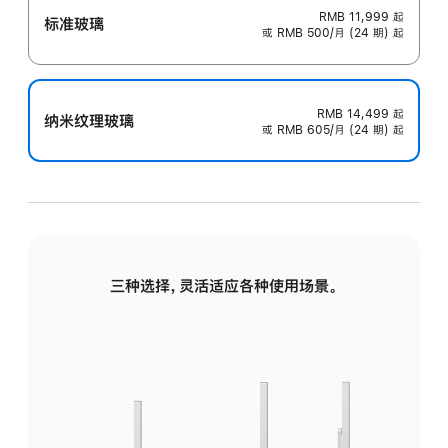
RMB 11,999
起
标准玻璃
或 RMB 500/月 (24 期) 起
RMB 14,499
起
纳米纹理玻璃
或 RMB 605/月 (24 期) 起
三种选择，灵活适应各种使用场景。
标