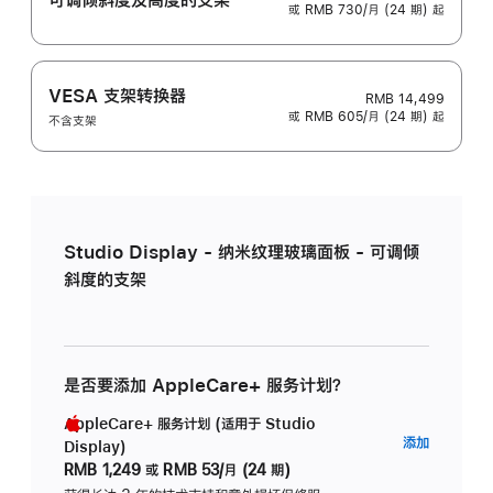
或 RMB 730/月 (24 期) 起
VESA 支架转换器
RMB 14,499
或 RMB 605/月 (24 期) 起
不含支架
Studio Display - 纳米纹理玻璃面板 - 可调倾
斜度的支架
是否要添加 AppleCare+ 服务计划？
AppleCare+ 服务计划 (适用于 Studio
AppleC
添加
Display)
服
RMB 1,249
或
RMB 53/月 (24 期)