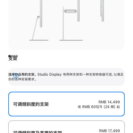
支架
选择你合用的支架。
Studio Display 有两种支架和一种支架转换器可选，以满足
展
你的各种安装需求。
开
RMB 14,499
可调倾斜度的支架
或 RMB 605/月 (24 期) 起
RMB 17,499
可调倾斜度及高‍度的支‍架