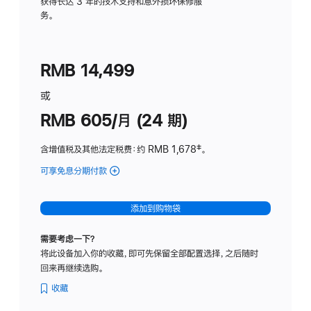
务
获得长达 3 年的技术支持和意外损坏保修服
务。
计
划
(适
RMB 14,499
用
于
或
Studio
RMB 605/月 (24 期)
Display
含增值税及其他法定税费
：约 RMB 1,678
脚
‡。
注
可享免息分期付款
(Studio
Display
-
添加到购物袋
纳
米
需要考虑一下？
纹
将此设备加入你的收藏，即可先保留全部配置选择，之后随时
理
回来再继续选购。
玻
璃
收藏
面