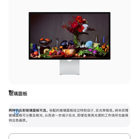
玻璃面板
两种抗反射玻璃面板可选。
标配的玻璃面板经过特别设计，反光率极低。纳米纹理
展
玻璃面板可分散反射光，从而进一步减少反光，即使在高亮光源的工作场所也能保
持出色画质。
开