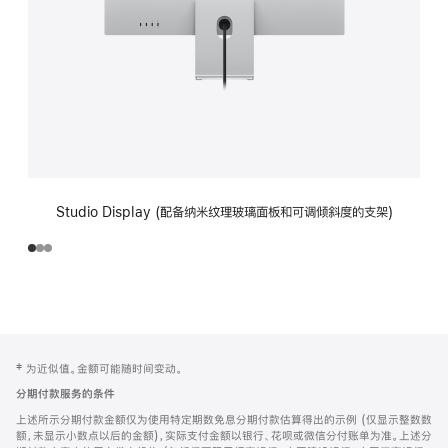
Studio Display (配备纳米纹理玻璃面板和可调倾斜度的支架)
网
脚
‡ 为近似值。金额可能随时间变动。
注
页
分期付款服务的条件
页
上述所示分期付款金额仅为使用特定期数免息分期付款估算得出的示例 (仅显示整数数
脚
额，未显示小数点以后的金额)，实际支付金额以银行、花呗或微信分付账单为准。上述分