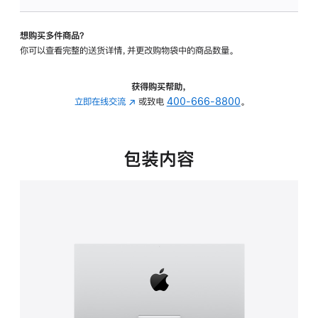
板
-
想购买多件商品？
可
你可以查看完整的送货详情，并更改购物袋中的商品数量。
调
倾
斜
获得购买帮助，
度
立即在线交流
(在
或致电
400-666-8800
。
的
新
支
窗
架
口
包装内容
的
中
分
打
期
开)
付
款
选
项)