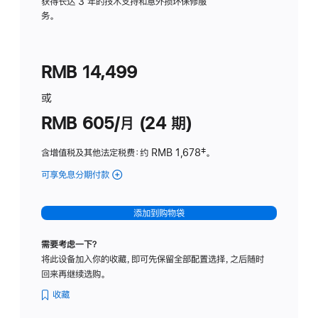
务
获得长达 3 年的技术支持和意外损坏保修服
务。
计
划
(适
RMB 14,499
用
于
或
Studio
RMB 605/月 (24 期)
Display
含增值税及其他法定税费
：约 RMB 1,678
脚
‡。
注
可享免息分期付款
(Studio
Display
-
添加到购物袋
纳
米
需要考虑一下？
纹
将此设备加入你的收藏，即可先保留全部配置选择，之后随时
理
回来再继续选购。
玻
璃
收藏
面