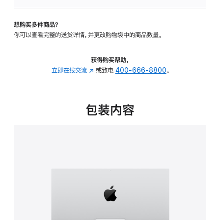
板
-
想购买多件商品？
可
你可以查看完整的送货详情，并更改购物袋中的商品数量。
调
倾
斜
获得购买帮助，
度
立即在线交流
(在
或致电
400-666-8800
。
的
新
支
窗
架
口
包装内容
的
中
分
打
期
开)
付
款
选
项)