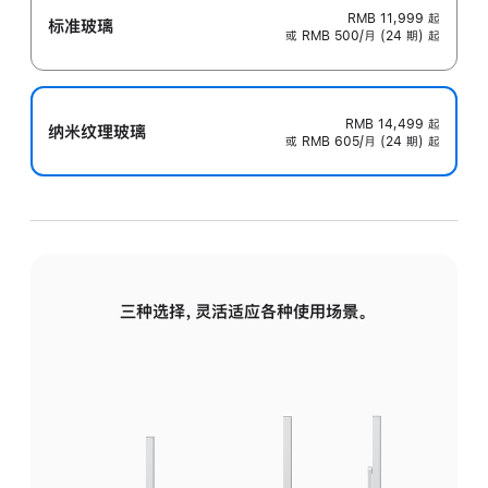
RMB 11,999
起
标准玻璃
或 RMB 500/月 (24 期) 起
RMB 14,499
起
纳米纹理玻璃
或 RMB 605/月 (24 期) 起
三种选择，灵活适应各种使用场景。
标