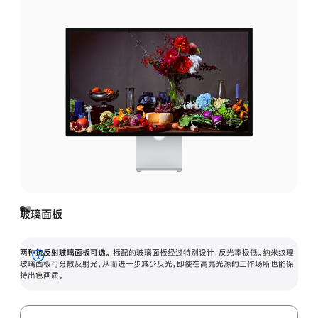
玻璃面板
两种抗反射玻璃面板可选。
标配的玻璃面板经过特别设计，反光率极低。纳米纹理
展
玻璃面板可分散反射光，从而进一步减少反光，即使在高亮光源的工作场所也能保
持出色画质。
开