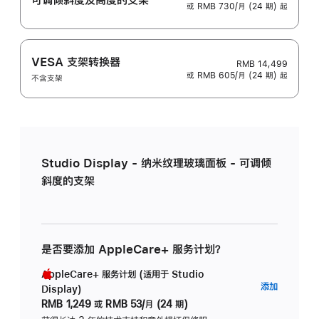
或 RMB 730/月 (24 期) 起
VESA 支架转换器
RMB 14,499
或 RMB 605/月 (24 期) 起
不含支架
Studio Display - 纳米纹理玻璃面板 - 可调倾
斜度的支架
是否要添加 AppleCare+ 服务计划？
AppleCare+ 服务计划 (适用于 Studio
AppleC
添加
Display)
服
RMB 1,249
或
RMB 53/月 (24 期)