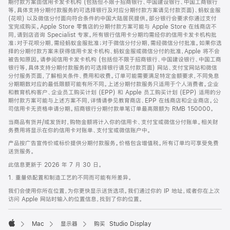
期付款方案由信用卡发卡机构 (包括但不限于招商银行、中国建设银行、中国工商银行
等，具体支持分期付款服务的可选择银行及对应分期付款方案请见付款页面)、蚂蚁金服
(花呗) 以及微信分付面向符合条件的中国大陆居民提供。部分银行会要求你通过支付
宝完成购买。Apple Store 零售店的分期付款方案可能与 Apple Store 在线商店不
同，请到店咨询 Specialist 专家。所有银行信用卡分期均需经你的信用卡发卡机构批
准；对于花呗分期，需经蚂蚁金服批准；对于微信分付分期，需经微信分付批准。如果你选
择的分期付款方案未获得信用卡发卡机构、蚂蚁金服或微信分付的批准，Apple 将不会
被告知原因。请参阅信用卡发卡机构 (包括但不限于招商银行、中国建设银行、中国工商
银行等，具体支持分期付款服务的可选择银行请见付款页面) 网站、支付宝网站和微信
分付服务页面，了解相关条件、费用和收费。订单可能需要满足特定金额要求，不同免息
分期期数对应的最低限额可能有所不同。上述分期付款服务只适用于个人消费者。企业
和教育机构客户、企业员工购买计划 (EPP) 和 Apple 员工购买计划 (EPP) 适用的分
期付款方案可能与上述方案不同，详情请参见教育商店、EPP 在线商店和企业商店。公
司信用卡无资格申请分期。招商银行分期付款单笔订单最高限额为 RMB 150000。
当商品有货并/或发货时，购物金额将计入你的信用卡、支付宝或微信分付账单。相关财
务费用将显示在你的信用卡对账单、支付宝或微信账户中。
产品按广告宣传价或标价提供分期付款服务。价格包含增值税。所有订单均可享受免费
送货服务。
此信息更新于 2026 年 7 月 30 日。
1. 重量依配置和制造工艺的不同而可能有所差异。
我们会使用你所在位置，为你更快显示送货选项。我们通过你的 IP 地址，或者你在上次
访问 Apple 网站时输入的位置信息，找到了你的位置。
Mac
显示器
购买 Studio Display