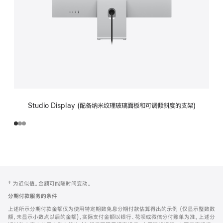
Studio Display (配备纳米纹理玻璃面板和可调倾斜度的支架)
网
脚
‡ 为近似值。金额可能随时间变动。
注
页
分期付款服务的条件
页
上述所示分期付款金额仅为使用特定期数免息分期付款估算得出的示例 (仅显示整数数
脚
额，未显示小数点以后的金额)，实际支付金额以银行、花呗或微信分付账单为准。上述分