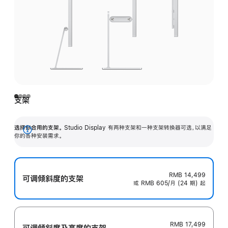
支架
选择你合用的支架。
Studio Display 有两种支架和一种支架转换器可选，以满足
展
你的各种安装需求。
开
RMB 14,499
可调倾斜度的支架
或 RMB 605/月 (24 期) 起
RMB 17,499
可调倾斜度及高‍度的支‍架