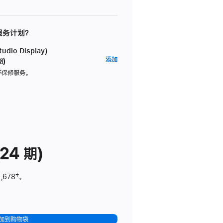
 服务计划？
dio Display)
AppleCare+
添加
期)
服
坏保修服务。
务
计
划
(适
用
于
24 期)
Studio
Display)
,678
脚
‡。
注
加到购物袋