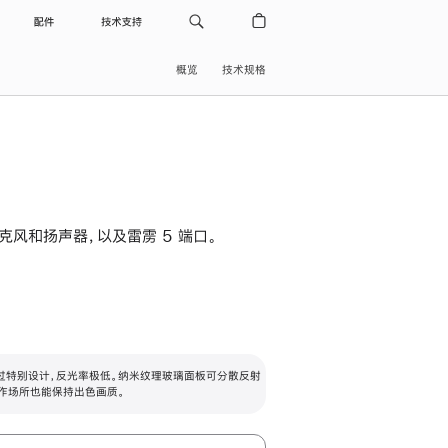
配件
技术支持
概览
技术规格
级麦克风和扬声器，以及雷雳 5 端口。
过特别设计，反光率极低。纳米纹理玻璃面板可分散反射
作场所也能保持出色画质。