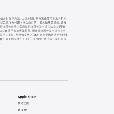
微信分付账单为准。上述分期付款方案由信用卡发卡机构
) 以及微信分付面向符合条件的中国大陆居民提供。部分
家。所有银行信用卡分期均需经你的信用卡发卡机构批准；对于花
ple 将不会被告知原因。请参阅信用卡发卡机构 (包
了解相关条件、费用和收费。订单可能需要满足特定金额要
e 员工购买计划 (EPP) 适用的分期付款方案可能与
。
Apple 价值观
辅助功能
环境责任