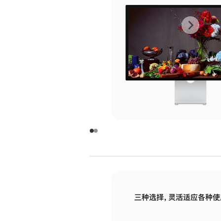
上
下
一
一
张
张
图
图
库
库
图
图
片
片
-
-
玻
玻
璃
璃
三种选择，灵活适应各种使
面
面
板
板