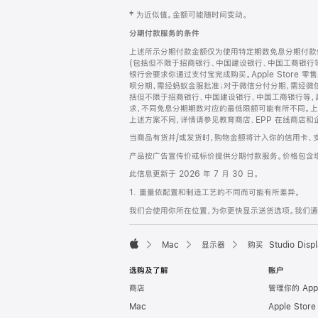
网
脚
‡ 为近似值。金额可能随时间变动。
注
页
分期付款服务的条件
页
上述所示分期付款金额仅为使用特定期数免息分期付款估
脚
(包括但不限于招商银行、中国建设银行、中国工商银行
银行会要求你通过支付宝完成购买。Apple Store 零
呗分期，需经蚂蚁金服批准；对于微信分付分期，需经微信
括但不限于招商银行、中国建设银行、中国工商银行等，
求，不同免息分期期数对应的最低限额可能有所不同。上述分
上述方案不同，详情请参见教育商店、EPP 在线商店和
当商品有货并/或发货时，购物金额将计入你的信用卡、
产品按广告宣传价或标价提供分期付款服务。价格包含
此信息更新于 2026 年 7 月 30 日。
1. 重量依配置和制造工艺的不同而可能有所差异。
我们会使用你所在位置，为你更快显示送货选项。我们通过你
Mac
显示器
购买 Studio Displ
Apple
选购及了解
账户
商店
管理你的 App
Mac
Apple Stor