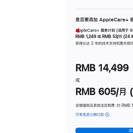
是否要添加 AppleCare+
AppleCare+ 服务计划 (适用于 Stu
RMB 1,249
或
RMB 53/月 (24 
获得长达 3 年的技术支持和意外损
RMB 14,499
或
RMB 605/月 (
含增值税及其他法定税费
：约 RMB 1
可享免息分期付款
(Studio
Display
-
添