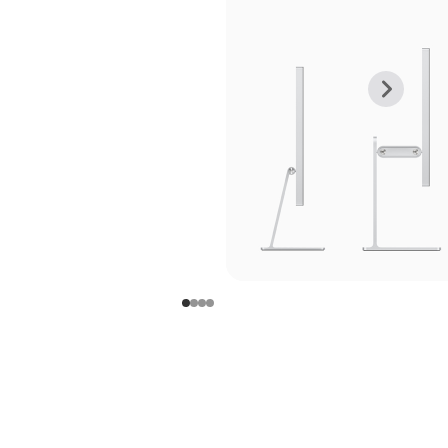
上
下
一
一
张
张
图
图
库
库
图
图
片
片
-
-
支
支
架
架