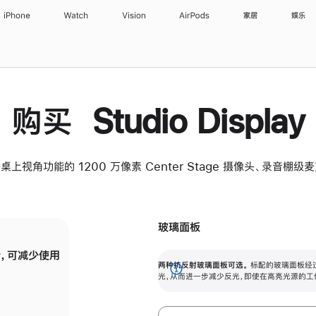
iPhone
Watch
Vision
AirPods
家居
娱乐
购买 Studio Display
桌上视角功能的 1200 万像素 Center Stage 摄像头、录音棚
玻璃面板
，可减少使用
纳米纹理玻璃面板可进一步减少反光，即使在
两种抗反射玻璃面板可选。
标配的玻璃面板经
。
有高亮光源的场所使用，也能保持出色画质。
展
光，从而进一步减少反光，即使在高亮光源的工
开