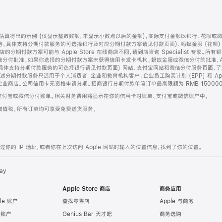
算得出的示例 (仅显示整数数额，未显示小数点以后的金额)，实际支付金额以银行、花呗或
等，具体支持分期付款服务的可选择银行及对应分期付款方案请见付款页面)、蚂蚁金服 (花呗
售店的分期付款方案可能与 Apple Store 在线商店不同，请到店咨询 Specialist 专
分付批准。如果你选择的分期付款方案未获得信用卡发卡机构、蚂蚁金服或微信分付的批准，Ap
具体支持分期付款服务的可选择银行请见付款页面) 网站、支付宝网站和微信分付服务页面，
期付款服务只适用于个人消费者。企业和教育机构客户、企业员工购买计划 (EPP) 和 Appl
企业商店。公司信用卡无资格申请分期。招商银行分期付款单笔订单最高限额为 RMB 150000
支付宝或微信分付账单。相关财务费用将显示在你的信用卡对账单、支付宝或微信账户中。
增值税。所有订单均可享受免费送货服务。
的 IP 地址，或者你在上次访问 Apple 网站时输入的位置信息，找到了你的位置。
ay
Apple Store 商店
商务应用
le 账户
查找零售店
Apple 与商务
e 账户
Genius Bar 天才吧
商务选购