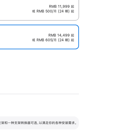
RMB 11,999
起
或 RMB 500/月 (24 期) 起
RMB 14,499
起
或 RMB 605/月 (24 期) 起
配可调倾斜度及高度的支架，额外增加 105
VESA 支架转换器
 有两种支架和一种支架转换器可选，以满足你的各种安装需求。
毫米的高度调节范围。
容的支架 (未随附)