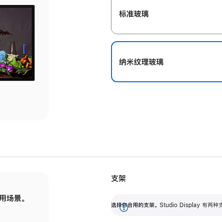
标准玻璃
纳米纹理玻璃
支架
用场景。
标配可调倾斜度的支架，提供 30 度的倾斜度
选
选择你合用的支架。
Studio Display
调节范围。
展