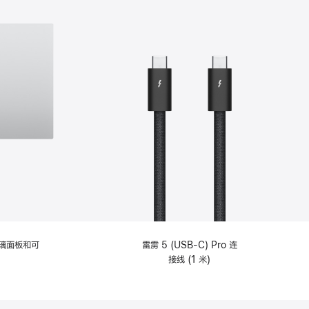
选
项)
理玻璃面板和可
雷雳 5 (USB-C) Pro 连
接线 (1 米)