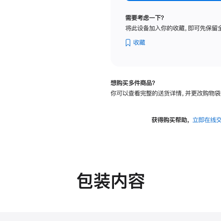
纳
米
需要考虑一下？
纹
将此设备加入你的收藏，即可先保留
理
玻
收藏
璃
面
板
想购买多件商品？
-
你可以查看完整的送货详情，并更改购物袋
可
调
倾
获得购买帮助，
立即在线
斜
度
的
支
架
包装内容
的
分
期
付
款