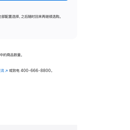
全部配置选择，之后随时回来再继续选购。
中的商品数量。
交流
(在
或致电
400-666-8800。
新
窗
口
中
打
开)