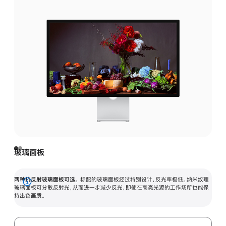
玻璃面板
两种抗反射玻璃面板可选。
标配的玻璃面板经过特别设计，反光率极低。纳米纹理
展
玻璃面板可分散反射光，从而进一步减少反光，即使在高亮光源的工作场所也能保
持出色画质。
开