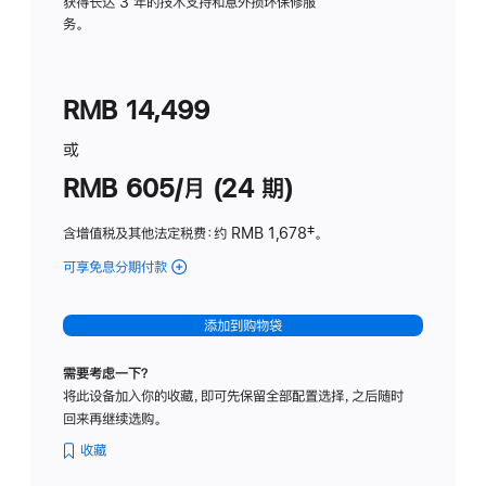
务
获得长达 3 年的技术支持和意外损坏保修服
务。
计
划
(适
RMB 14,499
用
于
或
Studio
RMB 605/月 (24 期)
Display
含增值税及其他法定税费
：约 RMB 1,678
脚
‡。
注
可享免息分期付款
(Studio
Display
-
添加到购物袋
纳
米
需要考虑一下？
纹
将此设备加入你的收藏，即可先保留全部配置选择，之后随时
理
回来再继续选购。
玻
璃
收藏
面