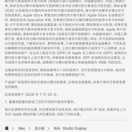
期付款方案由信用卡发卡机构 (包括但不限于招商银行、中国建设银行、中国工商银行
等，具体支持分期付款服务的可选择银行及对应分期付款方案请见付款页面)、蚂蚁金服
(花呗) 以及微信分付面向符合条件的中国大陆居民提供。部分银行会要求你通过支付
宝完成购买。Apple Store 零售店的分期付款方案可能与 Apple Store 在线商店不
同，请到店咨询 Specialist 专家。所有银行信用卡分期均需经你的信用卡发卡机构批
准；对于花呗分期，需经蚂蚁金服批准；对于微信分付分期，需经微信分付批准。如果你选
择的分期付款方案未获得信用卡发卡机构、蚂蚁金服或微信分付的批准，Apple 将不会
被告知原因。请参阅信用卡发卡机构 (包括但不限于招商银行、中国建设银行、中国工商
银行等，具体支持分期付款服务的可选择银行请见付款页面) 网站、支付宝网站和微信
分付服务页面，了解相关条件、费用和收费。订单可能需要满足特定金额要求，不同免息
分期期数对应的最低限额可能有所不同。上述分期付款服务只适用于个人消费者。企业
和教育机构客户、企业员工购买计划 (EPP) 和 Apple 员工购买计划 (EPP) 适用的分
期付款方案可能与上述方案不同，详情请参见教育商店、EPP 在线商店和企业商店。公
司信用卡无资格申请分期。招商银行分期付款单笔订单最高限额为 RMB 150000。
当商品有货并/或发货时，购物金额将计入你的信用卡、支付宝或微信分付账单。相关财
务费用将显示在你的信用卡对账单、支付宝或微信账户中。
产品按广告宣传价或标价提供分期付款服务。价格包含增值税。所有订单均可享受免费
送货服务。
此信息更新于 2026 年 7 月 30 日。
1. 重量依配置和制造工艺的不同而可能有所差异。
我们会使用你所在位置，为你更快显示送货选项。我们通过你的 IP 地址，或者你在上次
访问 Apple 网站时输入的位置信息，找到了你的位置。
Mac
显示器
购买 Studio Display