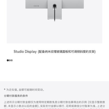
Studio Display (配备纳米纹理玻璃面板和可调倾斜度的支架)
网
脚
‡ 为近似值。金额可能随时间变动。
注
页
分期付款服务的条件
页
上述所示分期付款金额仅为使用特定期数免息分期付款估算得出的示例 (仅显示整数数
脚
额，未显示小数点以后的金额)，实际支付金额以银行、花呗或微信分付账单为准。上述分