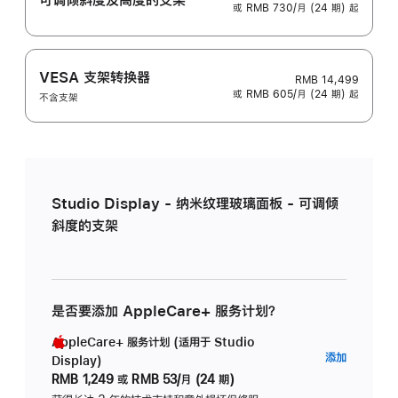
或 RMB 730/月 (24 期) 起
VESA 支架转换器
RMB 14,499
或 RMB 605/月 (24 期) 起
不含支架
Studio Display - 纳米纹理玻璃面板 - 可调倾
斜度的支架
是否要添加 AppleCare+ 服务计划？
AppleCare+ 服务计划 (适用于 Studio
AppleC
添加
Display)
服
RMB 1,249
或
RMB 53/月 (24 期)