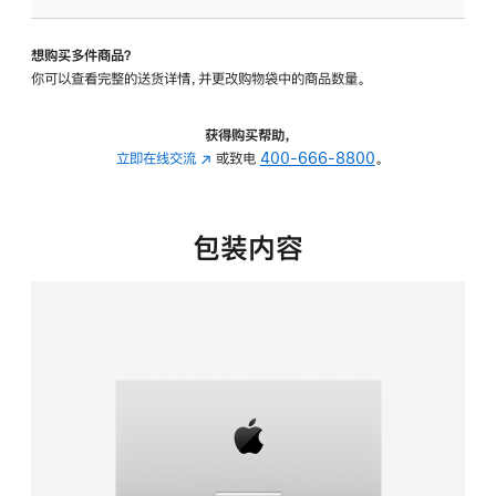
板
-
想购买多件商品？
可
你可以查看完整的送货详情，并更改购物袋中的商品数量。
调
倾
斜
获得购买帮助，
度
立即在线交流
(在
或致电
400-666-8800
。
的
新
支
窗
架
口
包装内容
的
中
分
打
期
开)
付
款
选
项)