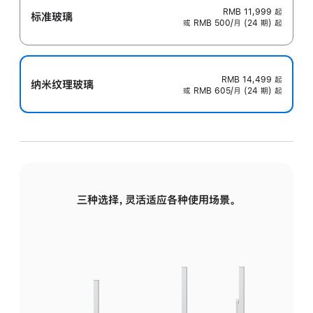
RMB 11,999
起
标准玻璃
或 RMB 500/月 (24 期) 起
RMB 14,499
起
纳米纹理玻璃
或 RMB 605/月 (24 期) 起
三种选择，灵活适应各种使用场景。
标