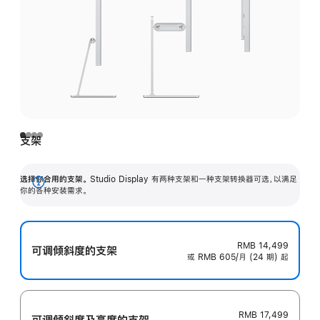
支架
选择你合用的支架。
Studio Display 有两种支架和一种支架转换器可选，以满足
展
你的各种安装需求。
开
RMB 14,499
可调倾斜度的支架
或 RMB 605/月 (24 期) 起
RMB 17,499
可调倾斜度及高‍度的支‍架