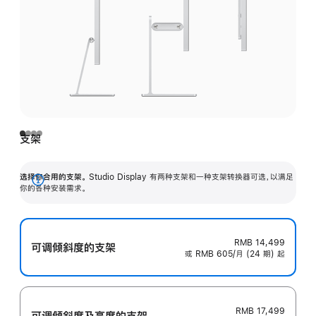
支架
选择你合用的支架。
Studio Display 有两种支架和一种支架转换器可选，以满足
展
你的各种安装需求。
开
RMB 14,499
可调倾斜度的支架
或 RMB 605/月 (24 期) 起
RMB 17,499
可调倾斜度及高‍度的支‍架