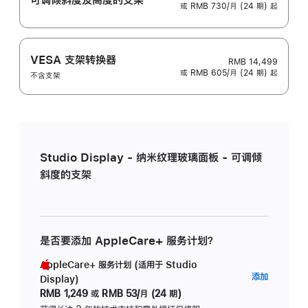
或 RMB 730/月 (24 期) 起
VESA 支架转换器
RMB 14,499
或 RMB 605/月 (24 期) 起
不含支架
Studio Display - 纳米纹理玻璃面板 - 可调倾
斜度的支架
是否要添加 AppleCare+ 服务计划？
AppleCare+ 服务计划 (适用于 Studio
AppleC
添加
Display)
服
RMB 1,249
或
RMB 53/月 (24 期)