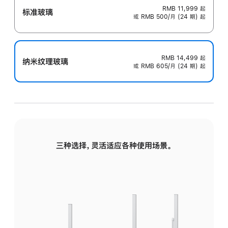
RMB 11,999
起
标准玻璃
或 RMB 500/月 (24 期) 起
RMB 14,499
起
纳米纹理玻璃
或 RMB 605/月 (24 期) 起
三种选择，灵活适应各种使用场景。
标