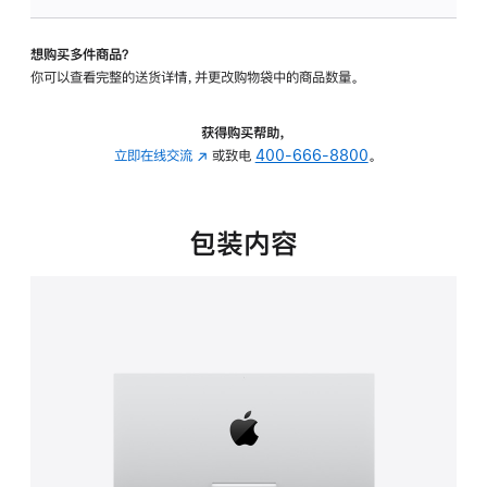
板
-
想购买多件商品？
可
你可以查看完整的送货详情，并更改购物袋中的商品数量。
调
倾
斜
获得购买帮助，
度
立即在线交流
(在
或致电
400-666-8800
。
的
新
支
窗
架
口
包装内容
的
中
分
打
期
开)
付
款
选
项)