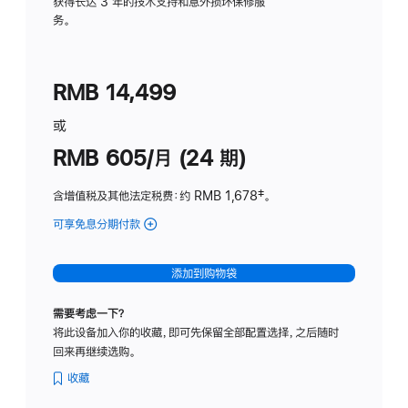
务
获得长达 3 年的技术支持和意外损坏保修服
务。
计
划
(适
RMB 14,499
用
于
或
Studio
RMB 605/月 (24 期)
Display
含增值税及其他法定税费
：约 RMB 1,678
脚
‡。
注
可享免息分期付款
(Studio
Display
-
添加到购物袋
纳
米
需要考虑一下？
纹
将此设备加入你的收藏，即可先保留全部配置选择，之后随时
理
回来再继续选购。
玻
璃
收藏
面