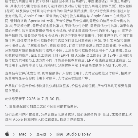
期付款方案由信用卡发卡机构 (包括但不限于招商银行、中国建设银行、中国工商银行
等，具体支持分期付款服务的可选择银行及对应分期付款方案请见付款页面)、蚂蚁金服
(花呗) 以及微信分付面向符合条件的中国大陆居民提供。部分银行会要求你通过支付
宝完成购买。Apple Store 零售店的分期付款方案可能与 Apple Store 在线商店不
同，请到店咨询 Specialist 专家。所有银行信用卡分期均需经你的信用卡发卡机构批
准；对于花呗分期，需经蚂蚁金服批准；对于微信分付分期，需经微信分付批准。如果你选
择的分期付款方案未获得信用卡发卡机构、蚂蚁金服或微信分付的批准，Apple 将不会
被告知原因。请参阅信用卡发卡机构 (包括但不限于招商银行、中国建设银行、中国工商
银行等，具体支持分期付款服务的可选择银行请见付款页面) 网站、支付宝网站和微信
分付服务页面，了解相关条件、费用和收费。订单可能需要满足特定金额要求，不同免息
分期期数对应的最低限额可能有所不同。上述分期付款服务只适用于个人消费者。企业
和教育机构客户、企业员工购买计划 (EPP) 和 Apple 员工购买计划 (EPP) 适用的分
期付款方案可能与上述方案不同，详情请参见教育商店、EPP 在线商店和企业商店。公
司信用卡无资格申请分期。招商银行分期付款单笔订单最高限额为 RMB 150000。
当商品有货并/或发货时，购物金额将计入你的信用卡、支付宝或微信分付账单。相关财
务费用将显示在你的信用卡对账单、支付宝或微信账户中。
产品按广告宣传价或标价提供分期付款服务。价格包含增值税。所有订单均可享受免费
送货服务。
此信息更新于 2026 年 7 月 30 日。
1. 重量依配置和制造工艺的不同而可能有所差异。
我们会使用你所在位置，为你更快显示送货选项。我们通过你的 IP 地址，或者你在上次
访问 Apple 网站时输入的位置信息，找到了你的位置。
Mac
显示器
购买 Studio Display