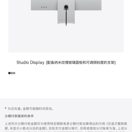
Studio Display (配备纳米纹理玻璃面板和可调倾斜度的支架)
网
脚
‡ 为近似值。金额可能随时间变动。
注
页
分期付款服务的条件
页
上述所示分期付款金额仅为使用特定期数免息分期付款估算得出的示例 (仅显示整数数
脚
额，未显示小数点以后的金额)，实际支付金额以银行、花呗或微信分付账单为准。上述分