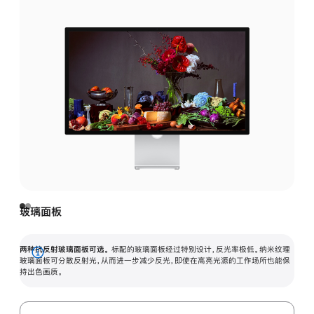
玻璃面板
两种抗反射玻璃面板可选。
标配的玻璃面板经过特别设计，反光率极低。纳米纹理
展
玻璃面板可分散反射光，从而进一步减少反光，即使在高亮光源的工作场所也能保
持出色画质。
开