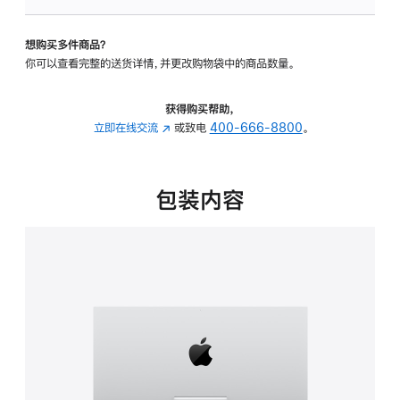
板
-
想购买多件商品？
可
你可以查看完整的送货详情，并更改购物袋中的商品数量。
调
倾
斜
获得购买帮助，
度
立即在线交流
(在
或致电
400-666-8800
。
的
新
支
窗
架
口
包装内容
的
中
分
打
期
开)
付
款
选
项)