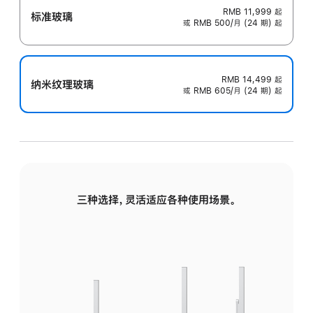
RMB 11,999
起
标准玻璃
或 RMB 500/月 (24 期) 起
RMB 14,499
起
纳米纹理玻璃
或 RMB 605/月 (24 期) 起
三种选择，灵活适应各种使用场景。
标