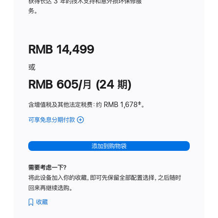
务
获得长达 3 年的技术支持和意外损坏保修服
务。
计
划
(适
RMB 14,499
用
于
或
Studio
RMB 605/月 (24 期)
Display
含增值税及其他法定税费
：约 RMB 1,678
脚
‡。
注
可享免息分期付款
(Studio
Display
-
添加到购物袋
纳
米
需要考虑一下？
纹
将此设备加入你的收藏，即可先保留全部配置选择，之后随时
理
回来再继续选购。
玻
璃
收藏
面