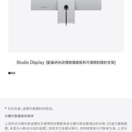
Studio Display (配备纳米纹理玻璃面板和可调倾斜度的支架)
网
脚
‡ 为近似值。金额可能随时间变动。
注
页
分期付款服务的条件
页
上述所示分期付款金额仅为使用特定期数免息分期付款估算得出的示例 (仅显示整数数
脚
额，未显示小数点以后的金额)，实际支付金额以银行、花呗或微信分付账单为准。上述分