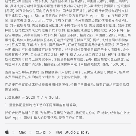
期付款方案由信用卡发卡机构 (包括但不限于招商银行、中国建设银行、中国工商银行
等，具体支持分期付款服务的可选择银行及对应分期付款方案请见付款页面)、蚂蚁金服
(花呗) 以及微信分付面向符合条件的中国大陆居民提供。部分银行会要求你通过支付
宝完成购买。Apple Store 零售店的分期付款方案可能与 Apple Store 在线商店不
同，请到店咨询 Specialist 专家。所有银行信用卡分期均需经你的信用卡发卡机构批
准；对于花呗分期，需经蚂蚁金服批准；对于微信分付分期，需经微信分付批准。如果你选
择的分期付款方案未获得信用卡发卡机构、蚂蚁金服或微信分付的批准，Apple 将不会
被告知原因。请参阅信用卡发卡机构 (包括但不限于招商银行、中国建设银行、中国工商
银行等，具体支持分期付款服务的可选择银行请见付款页面) 网站、支付宝网站和微信
分付服务页面，了解相关条件、费用和收费。订单可能需要满足特定金额要求，不同免息
分期期数对应的最低限额可能有所不同。上述分期付款服务只适用于个人消费者。企业
和教育机构客户、企业员工购买计划 (EPP) 和 Apple 员工购买计划 (EPP) 适用的分
期付款方案可能与上述方案不同，详情请参见教育商店、EPP 在线商店和企业商店。公
司信用卡无资格申请分期。招商银行分期付款单笔订单最高限额为 RMB 150000。
当商品有货并/或发货时，购物金额将计入你的信用卡、支付宝或微信分付账单。相关财
务费用将显示在你的信用卡对账单、支付宝或微信账户中。
产品按广告宣传价或标价提供分期付款服务。价格包含增值税。所有订单均可享受免费
送货服务。
此信息更新于 2026 年 7 月 30 日。
1. 重量依配置和制造工艺的不同而可能有所差异。
我们会使用你所在位置，为你更快显示送货选项。我们通过你的 IP 地址，或者你在上次
访问 Apple 网站时输入的位置信息，找到了你的位置。
Mac
显示器
购买 Studio Display