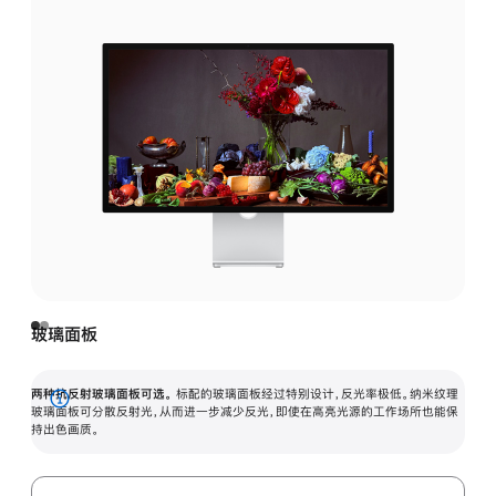
玻璃面板
两种抗反射玻璃面板可选。
标配的玻璃面板经过特别设计，反光率极低。纳米纹理
展
玻璃面板可分散反射光，从而进一步减少反光，即使在高亮光源的工作场所也能保
持出色画质。
开