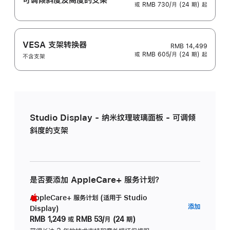
或 RMB 730/月 (24 期) 起
VESA 支架转换器
RMB 14,499
或 RMB 605/月 (24 期) 起
不含支架
Studio Display - 纳米纹理玻璃面板 - 可调倾
斜度的支架
是否要添加 AppleCare+ 服务计划？
AppleCare+ 服务计划 (适用于 Studio
AppleC
添加
Display)
服
RMB 1,249
或
RMB 53/月 (24 期)