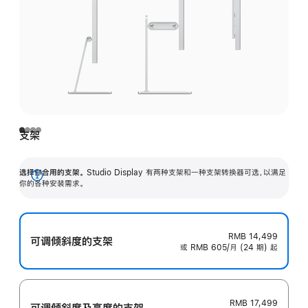
支架
选择你合用的支架。
Studio Display 有两种支架和一种支架转换器可选，以满足
展
你的各种安装需求。
开
RMB 14,499
可调倾斜度的支架
或 RMB 605/月 (24 期) 起
RMB 17,499
可调倾斜度及高‍度的支‍架