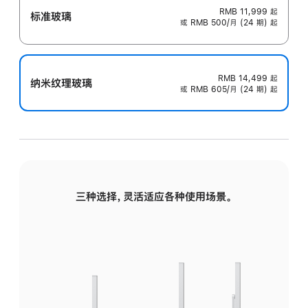
RMB 11,999
起
标准玻璃
或 RMB 500/月 (24 期) 起
RMB 14,499
起
纳米纹理玻璃
或 RMB 605/月 (24 期) 起
三种选择，灵活适应各种使用场景。
标