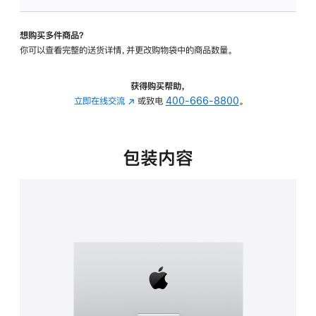
板
-
想购买多件商品？
可
你可以查看完整的送货详情，并更改购物袋中的商品数量。
调
倾
斜
获得购买帮助，
度
立即在线交流
(在
或致电
400-666-8800
。
的
新
支
窗
架
口
包装内容
的
中
分
打
期
开)
付
款
选
项)