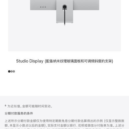
Studio Display (配备纳米纹理玻璃面板和可调倾斜度的支架)
网
脚
‡ 为近似值。金额可能随时间变动。
注
页
分期付款服务的条件
页
上述所示分期付款金额仅为使用特定期数免息分期付款估算得出的示例 (仅显示整数数
脚
额，未显示小数点以后的金额)，实际支付金额以银行、花呗或微信分付账单为准。上述分