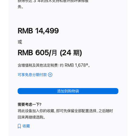
务
获得长达 3 年的技术支持和意外损坏保修服
务。
计
划
(适
RMB 14,499
用
于
或
Studio
RMB 605/月 (24 期)
Display
含增值税及其他法定税费
：约 RMB 1,678
脚
‡。
注
可享免息分期付款
(Studio
Display
-
添加到购物袋
纳
米
需要考虑一下？
纹
将此设备加入你的收藏，即可先保留全部配置选择，之后随时
理
回来再继续选购。
玻
璃
收藏
面