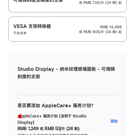
或 RMB 730/月 (24 期) 起
VESA 支架转换器
RMB 14,499
或 RMB 605/月 (24 期) 起
不含支架
Studio Display - 纳米纹理玻璃面板 - 可调倾
斜度的支架
是否要添加 AppleCare+ 服务计划？
AppleCare+ 服务计划 (适用于 Studio
AppleC
添加
Display)
服
RMB 1,249
或
RMB 53/月 (24 期)