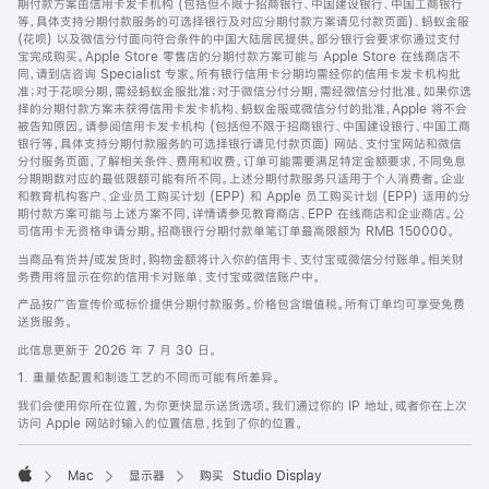
期付款方案由信用卡发卡机构 (包括但不限于招商银行、中国建设银行、中国工商银行
等，具体支持分期付款服务的可选择银行及对应分期付款方案请见付款页面)、蚂蚁金服
(花呗) 以及微信分付面向符合条件的中国大陆居民提供。部分银行会要求你通过支付
宝完成购买。Apple Store 零售店的分期付款方案可能与 Apple Store 在线商店不
同，请到店咨询 Specialist 专家。所有银行信用卡分期均需经你的信用卡发卡机构批
准；对于花呗分期，需经蚂蚁金服批准；对于微信分付分期，需经微信分付批准。如果你选
择的分期付款方案未获得信用卡发卡机构、蚂蚁金服或微信分付的批准，Apple 将不会
被告知原因。请参阅信用卡发卡机构 (包括但不限于招商银行、中国建设银行、中国工商
银行等，具体支持分期付款服务的可选择银行请见付款页面) 网站、支付宝网站和微信
分付服务页面，了解相关条件、费用和收费。订单可能需要满足特定金额要求，不同免息
分期期数对应的最低限额可能有所不同。上述分期付款服务只适用于个人消费者。企业
和教育机构客户、企业员工购买计划 (EPP) 和 Apple 员工购买计划 (EPP) 适用的分
期付款方案可能与上述方案不同，详情请参见教育商店、EPP 在线商店和企业商店。公
司信用卡无资格申请分期。招商银行分期付款单笔订单最高限额为 RMB 150000。
当商品有货并/或发货时，购物金额将计入你的信用卡、支付宝或微信分付账单。相关财
务费用将显示在你的信用卡对账单、支付宝或微信账户中。
产品按广告宣传价或标价提供分期付款服务。价格包含增值税。所有订单均可享受免费
送货服务。
此信息更新于 2026 年 7 月 30 日。
1. 重量依配置和制造工艺的不同而可能有所差异。
我们会使用你所在位置，为你更快显示送货选项。我们通过你的 IP 地址，或者你在上次
访问 Apple 网站时输入的位置信息，找到了你的位置。
Mac
显示器
购买 Studio Display