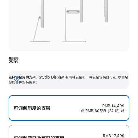
支架
选择你合用的支架。
Studio Display 有两种支架和一种支架转换器可选，以满足
展
你的各种安装需求。
开
RMB 14,499
可调倾斜度的支架
或 RMB 605/月 (24 期) 起
RMB 17,499
可调倾斜度及高‍度的支‍架