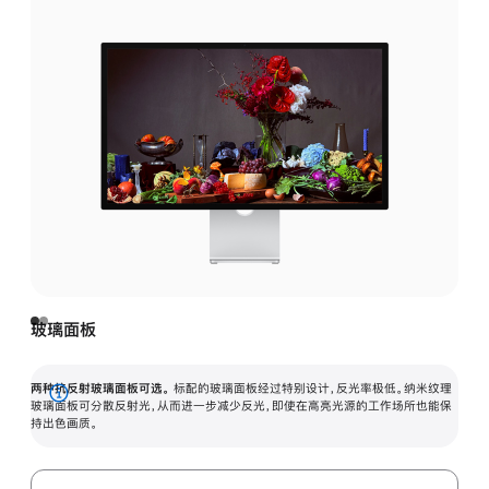
玻璃面板
两种抗反射玻璃面板可选。
标配的玻璃面板经过特别设计，反光率极低。纳米纹理
展
玻璃面板可分散反射光，从而进一步减少反光，即使在高亮光源的工作场所也能保
持出色画质。
开