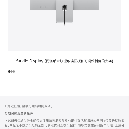
Studio Display (配备纳米纹理玻璃面板和可调倾斜度的支架)
网
脚
‡ 为近似值。金额可能随时间变动。
注
页
分期付款服务的条件
页
上述所示分期付款金额仅为使用特定期数免息分期付款估算得出的示例 (仅显示整数数
脚
额，未显示小数点以后的金额)，实际支付金额以银行、花呗或微信分付账单为准。上述分