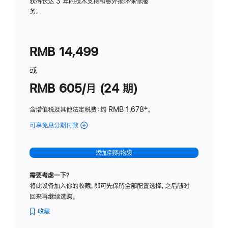
务
获得长达 3 年的技术支持和意外损坏保修服
务。
计
划
(适
RMB 14,499
用
于
或
Studio
RMB 605/月 (24 期)
Display
含增值税及其他法定税费
：约 RMB 1,678
脚
‡。
注
可享免息分期付款
(Studio
Display
-
添加到购物袋
纳
米
需要考虑一下？
纹
将此设备加入你的收藏，即可先保留全部配置选择，之后随时
理
回来再继续选购。
玻
璃
收藏
面