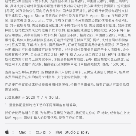
期付款方案由信用卡发卡机构 (包括但不限于招商银行、中国建设银行、中国工商银行
等，具体支持分期付款服务的可选择银行及对应分期付款方案请见付款页面)、蚂蚁金服
(花呗) 以及微信分付面向符合条件的中国大陆居民提供。部分银行会要求你通过支付
宝完成购买。Apple Store 零售店的分期付款方案可能与 Apple Store 在线商店不
同，请到店咨询 Specialist 专家。所有银行信用卡分期均需经你的信用卡发卡机构批
准；对于花呗分期，需经蚂蚁金服批准；对于微信分付分期，需经微信分付批准。如果你选
择的分期付款方案未获得信用卡发卡机构、蚂蚁金服或微信分付的批准，Apple 将不会
被告知原因。请参阅信用卡发卡机构 (包括但不限于招商银行、中国建设银行、中国工商
银行等，具体支持分期付款服务的可选择银行请见付款页面) 网站、支付宝网站和微信
分付服务页面，了解相关条件、费用和收费。订单可能需要满足特定金额要求，不同免息
分期期数对应的最低限额可能有所不同。上述分期付款服务只适用于个人消费者。企业
和教育机构客户、企业员工购买计划 (EPP) 和 Apple 员工购买计划 (EPP) 适用的分
期付款方案可能与上述方案不同，详情请参见教育商店、EPP 在线商店和企业商店。公
司信用卡无资格申请分期。招商银行分期付款单笔订单最高限额为 RMB 150000。
当商品有货并/或发货时，购物金额将计入你的信用卡、支付宝或微信分付账单。相关财
务费用将显示在你的信用卡对账单、支付宝或微信账户中。
产品按广告宣传价或标价提供分期付款服务。价格包含增值税。所有订单均可享受免费
送货服务。
此信息更新于 2026 年 7 月 30 日。
1. 重量依配置和制造工艺的不同而可能有所差异。
我们会使用你所在位置，为你更快显示送货选项。我们通过你的 IP 地址，或者你在上次
访问 Apple 网站时输入的位置信息，找到了你的位置。
Mac
显示器
购买 Studio Display