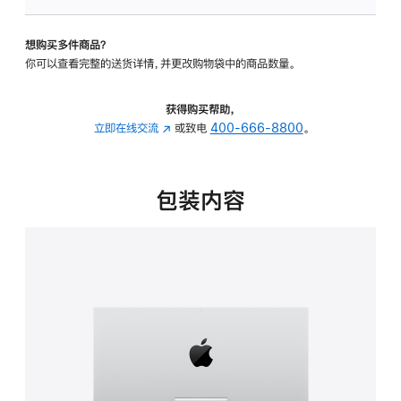
板
-
想购买多件商品？
可
你可以查看完整的送货详情，并更改购物袋中的商品数量。
调
倾
斜
获得购买帮助，
度
立即在线交流
(在
或致电
400-666-8800
。
的
新
支
窗
架
口
包装内容
的
中
分
打
期
开)
付
款
选
项)