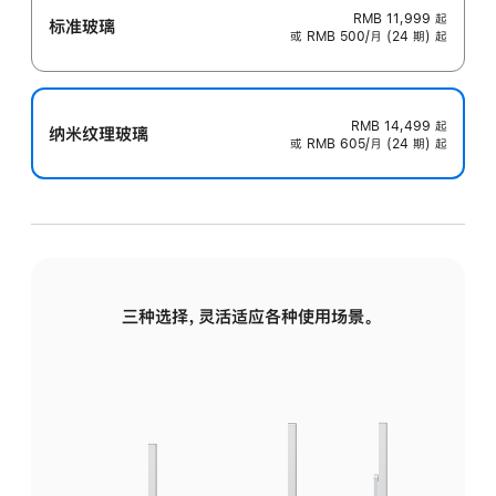
RMB 11,999
起
标准玻璃
或 RMB 500/月 (24 期) 起
RMB 14,499
起
纳米纹理玻璃
或 RMB 605/月 (24 期) 起
三种选择，灵活适应各种使用场景。
标