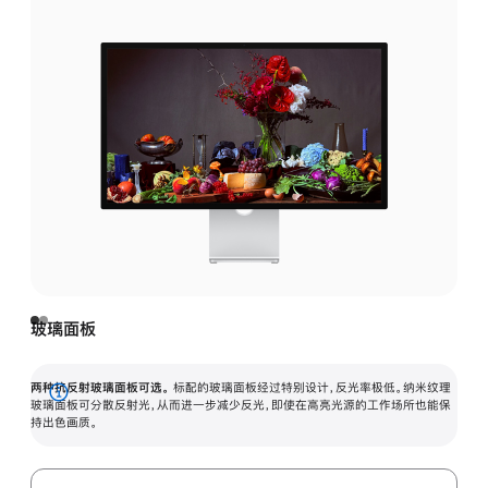
玻璃面板
两种抗反射玻璃面板可选。
标配的玻璃面板经过特别设计，反光率极低。纳米纹理
展
玻璃面板可分散反射光，从而进一步减少反光，即使在高亮光源的工作场所也能保
持出色画质。
开