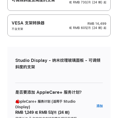
或 RMB 730/月 (24 期) 起
VESA 支架转换器
RMB 14,499
或 RMB 605/月 (24 期) 起
不含支架
Studio Display - 纳米纹理玻璃面板 - 可调倾
斜度的支架
是否要添加 AppleCare+ 服务计划？
AppleCare+ 服务计划 (适用于 Studio
AppleC
添加
Display)
服
RMB 1,249
或
RMB 53/月 (24 期)