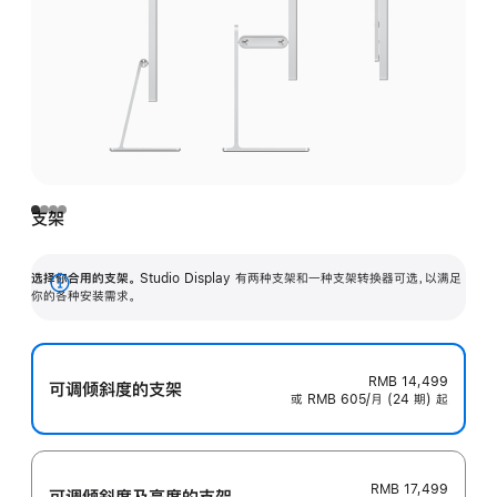
支架
选择你合用的支架。
Studio Display 有两种支架和一种支架转换器可选，以满足
展
你的各种安装需求。
开
RMB 14,499
可调倾斜度的支架
或 RMB 605/月 (24 期) 起
RMB 17,499
可调倾斜度及高‍度的支‍架