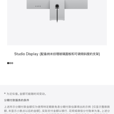
Studio Display (配备纳米纹理玻璃面板和可调倾斜度的支架)
网
脚
‡ 为近似值。金额可能随时间变动。
注
页
分期付款服务的条件
页
上述所示分期付款金额仅为使用特定期数免息分期付款估算得出的示例 (仅显示整数数
脚
额，未显示小数点以后的金额)，实际支付金额以银行、花呗或微信分付账单为准。上述分