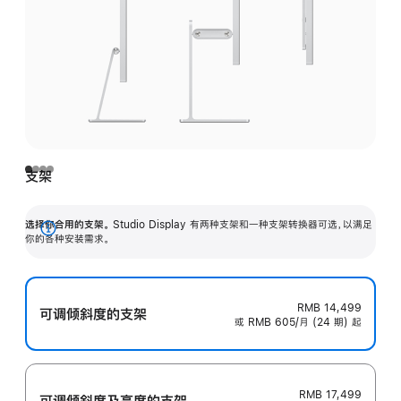
支架
选择你合用的支架。
Studio Display 有两种支架和一种支架转换器可选，以满足
展
你的各种安装需求。
开
RMB 14,499
可调倾斜度的支架
或 RMB 605/月 (24 期) 起
RMB 17,499
可调倾斜度及高‍度的支‍架