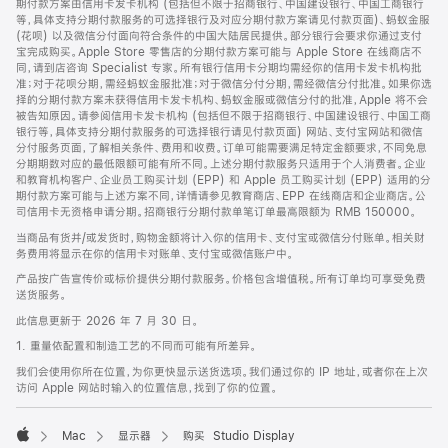
期付款方案由信用卡发卡机构 (包括但不限于招商银行、中国建设银行、中国工商银行
等，具体支持分期付款服务的可选择银行及对应分期付款方案请见付款页面)、蚂蚁金服
(花呗) 以及微信分付面向符合条件的中国大陆居民提供。部分银行会要求你通过支付
宝完成购买。Apple Store 零售店的分期付款方案可能与 Apple Store 在线商店不
同，请到店咨询 Specialist 专家。所有银行信用卡分期均需经你的信用卡发卡机构批
准；对于花呗分期，需经蚂蚁金服批准；对于微信分付分期，需经微信分付批准。如果你选
择的分期付款方案未获得信用卡发卡机构、蚂蚁金服或微信分付的批准，Apple 将不会
被告知原因。请参阅信用卡发卡机构 (包括但不限于招商银行、中国建设银行、中国工商
银行等，具体支持分期付款服务的可选择银行请见付款页面) 网站、支付宝网站和微信
分付服务页面，了解相关条件、费用和收费。订单可能需要满足特定金额要求，不同免息
分期期数对应的最低限额可能有所不同。上述分期付款服务只适用于个人消费者。企业
和教育机构客户、企业员工购买计划 (EPP) 和 Apple 员工购买计划 (EPP) 适用的分
期付款方案可能与上述方案不同，详情请参见教育商店、EPP 在线商店和企业商店。公
司信用卡无资格申请分期。招商银行分期付款单笔订单最高限额为 RMB 150000。
当商品有货并/或发货时，购物金额将计入你的信用卡、支付宝或微信分付账单。相关财
务费用将显示在你的信用卡对账单、支付宝或微信账户中。
产品按广告宣传价或标价提供分期付款服务。价格包含增值税。所有订单均可享受免费
送货服务。
此信息更新于 2026 年 7 月 30 日。
1. 重量依配置和制造工艺的不同而可能有所差异。
我们会使用你所在位置，为你更快显示送货选项。我们通过你的 IP 地址，或者你在上次
访问 Apple 网站时输入的位置信息，找到了你的位置。
Mac
显示器
购买 Studio Display