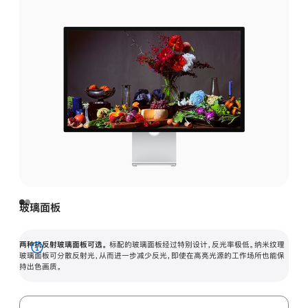
玻璃面板
两种抗反射玻璃面板可选。
标配的玻璃面板经过特别设计，反光率极低。纳米纹理
展
玻璃面板可分散反射光，从而进一步减少反光，即使在高亮光源的工作场所也能保
持出色画质。
开