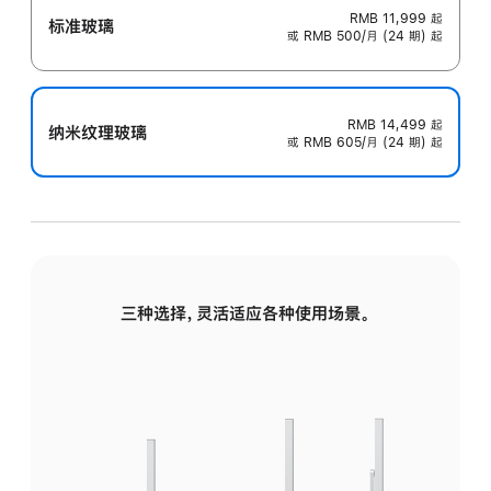
RMB 11,999
起
标准玻璃
或 RMB 500/月 (24 期) 起
RMB 14,499
起
纳米纹理玻璃
或 RMB 605/月 (24 期) 起
三种选择，灵活适应各种使用场景。
标