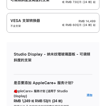
或 RMB 730/月 (24 期) 起
VESA 支架转换器
RMB 14,499
或 RMB 605/月 (24 期) 起
不含支架
Studio Display - 纳米纹理玻璃面板 - 可调倾
斜度的支架
是否要添加 AppleCare+ 服务计划？
AppleCare+ 服务计划 (适用于 Studio
AppleC
添加
Display)
服
RMB 1,249
或
RMB 53/月 (24 期)