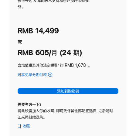
务
获得长达 3 年的技术支持和意外损坏保修服
务。
计
划
(适
RMB 14,499
用
于
或
Studio
RMB 605/月 (24 期)
Display
含增值税及其他法定税费
：约 RMB 1,678
脚
‡。
注
可享免息分期付款
(Studio
Display
-
添加到购物袋
纳
米
需要考虑一下？
纹
将此设备加入你的收藏，即可先保留全部配置选择，之后随时
理
回来再继续选购。
玻
璃
收藏
面