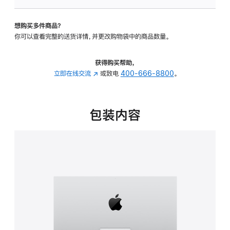
板
-
想购买多件商品？
可
你可以查看完整的送货详情，并更改购物袋中的商品数量。
调
倾
斜
获得购买帮助，
度
立即在线交流
(在
或致电
400-666-8800
。
的
新
支
窗
架
口
包装内容
的
中
分
打
期
开)
付
款
选
项)