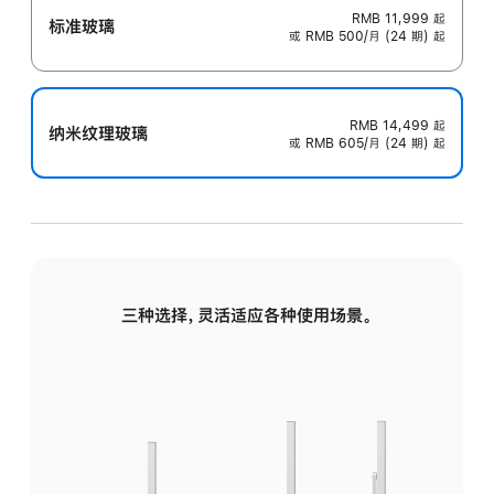
RMB 11,999
起
标准玻璃
或 RMB 500/月 (24 期) 起
RMB 14,499
起
纳米纹理玻璃
或 RMB 605/月 (24 期) 起
三种选择，灵活适应各种使用场景。
标