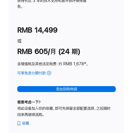
务
获得长达 3 年的技术支持和意外损坏保修服
务。
计
划
(适
RMB 14,499
用
于
或
Studio
RMB 605/月 (24 期)
Display
含增值税及其他法定税费
：约 RMB 1,678
脚
‡。
注
可享免息分期付款
(Studio
Display
-
添加到购物袋
纳
米
需要考虑一下？
纹
将此设备加入你的收藏，即可先保留全部配置选择，之后随时
理
回来再继续选购。
玻
璃
收藏
面