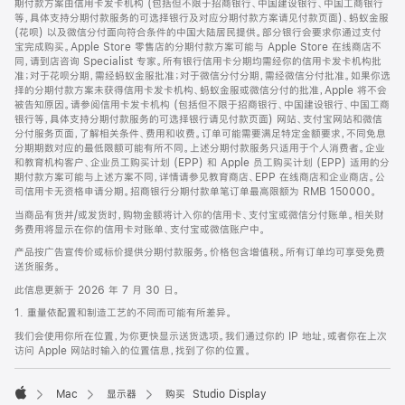
期付款方案由信用卡发卡机构 (包括但不限于招商银行、中国建设银行、中国工商银行
等，具体支持分期付款服务的可选择银行及对应分期付款方案请见付款页面)、蚂蚁金服
(花呗) 以及微信分付面向符合条件的中国大陆居民提供。部分银行会要求你通过支付
宝完成购买。Apple Store 零售店的分期付款方案可能与 Apple Store 在线商店不
同，请到店咨询 Specialist 专家。所有银行信用卡分期均需经你的信用卡发卡机构批
准；对于花呗分期，需经蚂蚁金服批准；对于微信分付分期，需经微信分付批准。如果你选
择的分期付款方案未获得信用卡发卡机构、蚂蚁金服或微信分付的批准，Apple 将不会
被告知原因。请参阅信用卡发卡机构 (包括但不限于招商银行、中国建设银行、中国工商
银行等，具体支持分期付款服务的可选择银行请见付款页面) 网站、支付宝网站和微信
分付服务页面，了解相关条件、费用和收费。订单可能需要满足特定金额要求，不同免息
分期期数对应的最低限额可能有所不同。上述分期付款服务只适用于个人消费者。企业
和教育机构客户、企业员工购买计划 (EPP) 和 Apple 员工购买计划 (EPP) 适用的分
期付款方案可能与上述方案不同，详情请参见教育商店、EPP 在线商店和企业商店。公
司信用卡无资格申请分期。招商银行分期付款单笔订单最高限额为 RMB 150000。
当商品有货并/或发货时，购物金额将计入你的信用卡、支付宝或微信分付账单。相关财
务费用将显示在你的信用卡对账单、支付宝或微信账户中。
产品按广告宣传价或标价提供分期付款服务。价格包含增值税。所有订单均可享受免费
送货服务。
此信息更新于 2026 年 7 月 30 日。
1. 重量依配置和制造工艺的不同而可能有所差异。
我们会使用你所在位置，为你更快显示送货选项。我们通过你的 IP 地址，或者你在上次
访问 Apple 网站时输入的位置信息，找到了你的位置。
Mac
显示器
购买 Studio Display