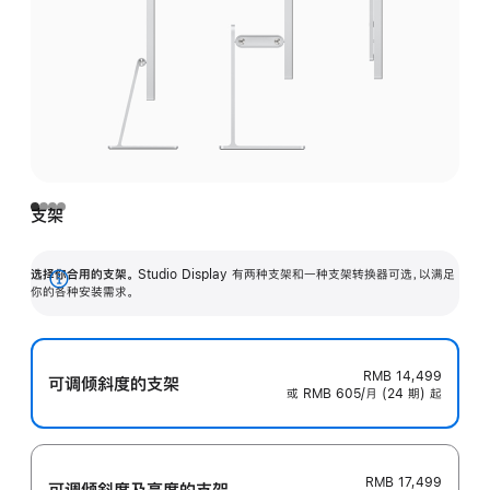
支架
选择你合用的支架。
Studio Display 有两种支架和一种支架转换器可选，以满足
展
你的各种安装需求。
开
RMB 14,499
可调倾斜度的支架
或 RMB 605/月 (24 期) 起
RMB 17,499
可调倾斜度及高‍度的支‍架