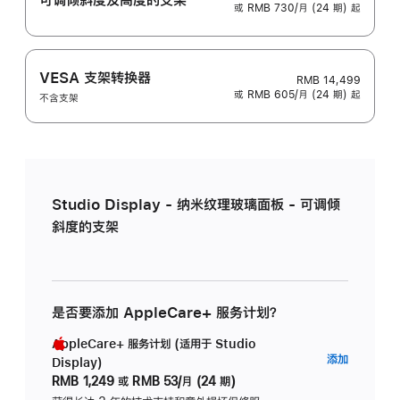
或 RMB 730/月 (24 期) 起
VESA 支架转换器
RMB 14,499
或 RMB 605/月 (24 期) 起
不含支架
Studio Display - 纳米纹理玻璃面板 - 可调倾
斜度的支架
是否要添加 AppleCare+ 服务计划？
AppleCare+ 服务计划 (适用于 Studio
AppleC
添加
Display)
服
RMB 1,249
或
RMB 53/月 (24 期)