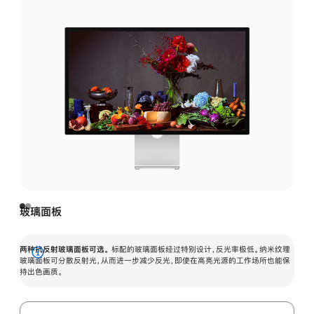
玻璃面板
两种抗反射玻璃面板可选。
标配的玻璃面板经过特别设计，反光率极低。纳米纹理
展
玻璃面板可分散反射光，从而进一步减少反光，即使在高亮光源的工作场所也能保
持出色画质。
开