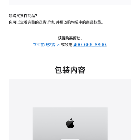
板
-
想购买多件商品？
可
你可以查看完整的送货详情，并更改购物袋中的商品数量。
调
倾
斜
获得购买帮助，
度
立即在线交流
(在
或致电
400-666-8800
。
的
新
支
窗
架
口
包装内容
的
中
分
打
期
开)
付
款
选
项)