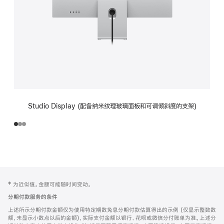
Studio Display (配备纳米纹理玻璃面板和可调倾斜度的支架)
网
脚
‡ 为近似值。金额可能随时间变动。
注
页
分期付款服务的条件
页
上述所示分期付款金额仅为使用特定期数免息分期付款估算得出的示例 (仅显示整数数
脚
额，未显示小数点以后的金额)，实际支付金额以银行、花呗或微信分付账单为准。上述分