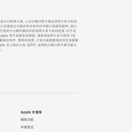
微信分付账单为准。上述分期付款方案由信用卡发卡机构
) 以及微信分付面向符合条件的中国大陆居民提供。部分
家。所有银行信用卡分期均需经你的信用卡发卡机构批准；对于花
ple 将不会被告知原因。请参阅信用卡发卡机构 (包
了解相关条件、费用和收费。订单可能需要满足特定金额要
e 员工购买计划 (EPP) 适用的分期付款方案可能与
。
Apple 价值观
辅助功能
环境责任