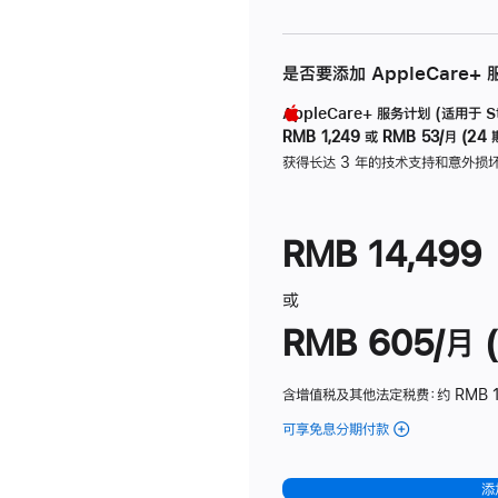
是否要添加 AppleCare+
AppleCare+ 服务计划 (适用于 Stu
RMB 1,249
或
RMB 53/月 (24 
获得长达 3 年的技术支持和意外损
RMB 14,499
或
RMB 605/月 (
含增值税及其他法定税费
：约 RMB 1
可享免息分期付款
(Studio
Display
-
添