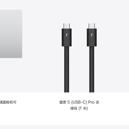
选
项)
理玻璃面板和可
雷雳 5 (USB-C) Pro 连
接线 (1 米)