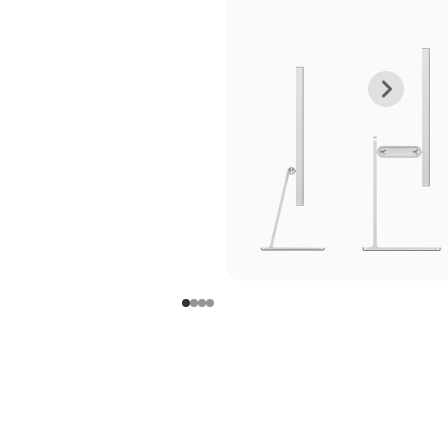
上
下
一
一
张
张
图
图
库
库
图
图
片
片
-
-
支
支
架
架