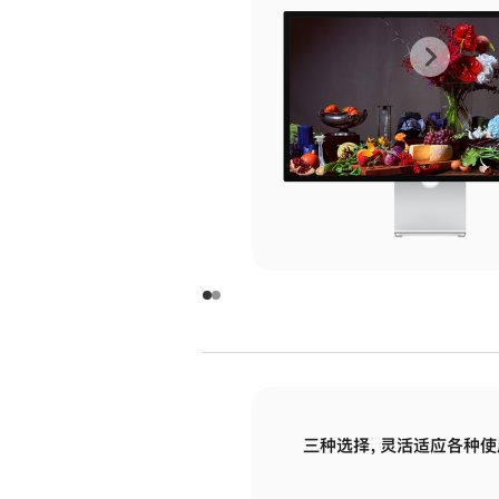
上
下
一
一
张
张
图
图
库
库
图
图
片
片
-
-
玻
玻
璃
璃
三种选择，灵活适应各种使
面
面
板
板