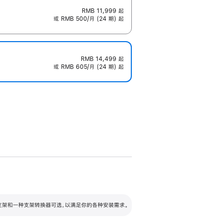
RMB 11,999
起
或 RMB 500/月 (24 期) 起
RMB 14,499
起
或 RMB 605/月 (24 期) 起
配可调倾斜度及高度的支架，额外增加 105
VESA 支架转换器
 有两种支架和一种支架转换器可选，以满足你的各种安装需求。
毫米的高度调节范围。
容的支架 (未随附)