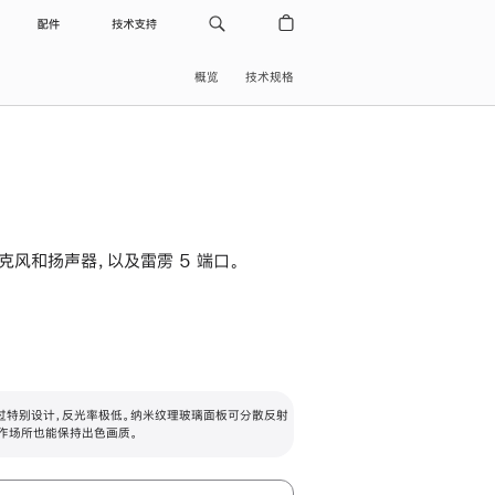
配件
技术支持
概览
技术规格
级麦克风和扬声器，以及雷雳 5 端口。
过特别设计，反光率极低。纳米纹理玻璃面板可分散反射
作场所也能保持出色画质。