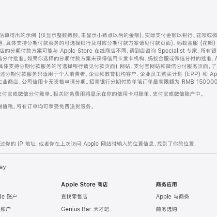
算得出的示例 (仅显示整数数额，未显示小数点以后的金额)，实际支付金额以银行、花呗或
等，具体支持分期付款服务的可选择银行及对应分期付款方案请见付款页面)、蚂蚁金服 (花呗
售店的分期付款方案可能与 Apple Store 在线商店不同，请到店咨询 Specialist 专
分付批准。如果你选择的分期付款方案未获得信用卡发卡机构、蚂蚁金服或微信分付的批准，Ap
具体支持分期付款服务的可选择银行请见付款页面) 网站、支付宝网站和微信分付服务页面，
期付款服务只适用于个人消费者。企业和教育机构客户、企业员工购买计划 (EPP) 和 Appl
企业商店。公司信用卡无资格申请分期。招商银行分期付款单笔订单最高限额为 RMB 150000
支付宝或微信分付账单。相关财务费用将显示在你的信用卡对账单、支付宝或微信账户中。
增值税。所有订单均可享受免费送货服务。
的 IP 地址，或者你在上次访问 Apple 网站时输入的位置信息，找到了你的位置。
ay
Apple Store 商店
商务应用
le 账户
查找零售店
Apple 与商务
e 账户
Genius Bar 天才吧
商务选购