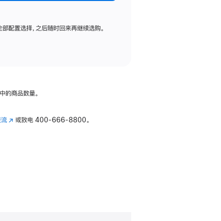
全部配置选择，之后随时回来再继续选购。
中的商品数量。
交流
(在
或致电
400-666-8800。
新
窗
口
中
打
开)