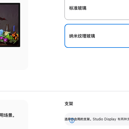
标准玻璃
纳米纹理玻璃
支架
用场景。
标配可调倾斜度的支架，提供 30 度的倾斜度
选
选择你合用的支架。
Studio Display
调节范围。
展