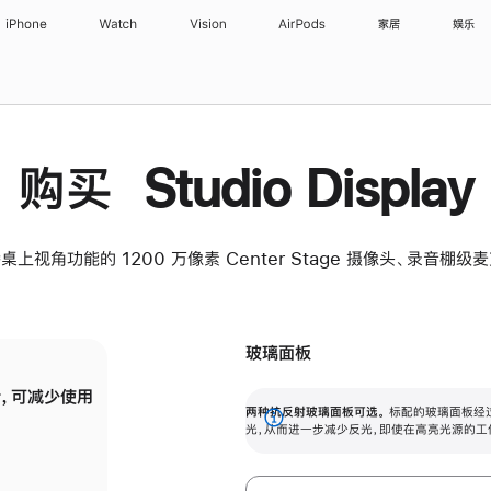
iPhone
Watch
Vision
AirPods
家居
娱乐
购买 Studio Display
桌上视角功能的 1200 万像素 Center Stage 摄像头、录音棚
玻璃面板
，可减少使用
纳米纹理玻璃面板可进一步减少反光，即使在
两种抗反射玻璃面板可选。
标配的玻璃面板经
。
有高亮光源的场所使用，也能保持出色画质。
展
光，从而进一步减少反光，即使在高亮光源的工
开