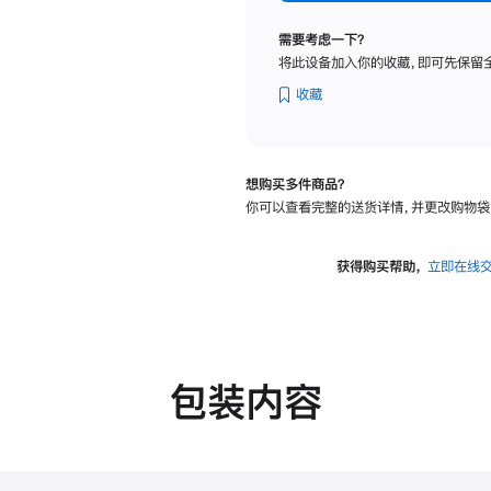
纳
米
需要考虑一下？
纹
将此设备加入你的收藏，即可先保留
理
玻
收藏
璃
面
板
想购买多件商品？
-
你可以查看完整的送货详情，并更改购物袋
可
调
倾
获得购买帮助，
立即在线
斜
度
的
支
架
包装内容
的
分
期
付
款