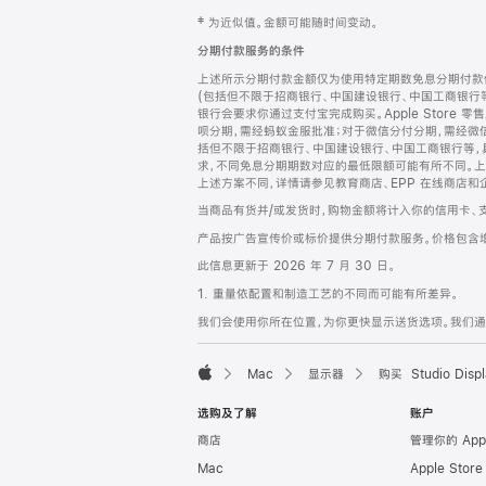
网
脚
‡ 为近似值。金额可能随时间变动。
注
页
分期付款服务的条件
页
上述所示分期付款金额仅为使用特定期数免息分期付款估
脚
(包括但不限于招商银行、中国建设银行、中国工商银行
银行会要求你通过支付宝完成购买。Apple Store 零
呗分期，需经蚂蚁金服批准；对于微信分付分期，需经微信
括但不限于招商银行、中国建设银行、中国工商银行等，
求，不同免息分期期数对应的最低限额可能有所不同。上述分
上述方案不同，详情请参见教育商店、EPP 在线商店和
当商品有货并/或发货时，购物金额将计入你的信用卡、
产品按广告宣传价或标价提供分期付款服务。价格包含
此信息更新于 2026 年 7 月 30 日。
1. 重量依配置和制造工艺的不同而可能有所差异。
我们会使用你所在位置，为你更快显示送货选项。我们通过你
Mac
显示器
购买 Studio Displ
Apple
选购及了解
账户
商店
管理你的 App
Mac
Apple Stor