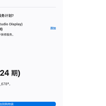
 服务计划？
dio Display)
AppleCare+
添加
期)
服
坏保修服务。
务
计
划
(适
用
于
24 期)
Studio
Display)
,678
脚
‡。
注
加到购物袋