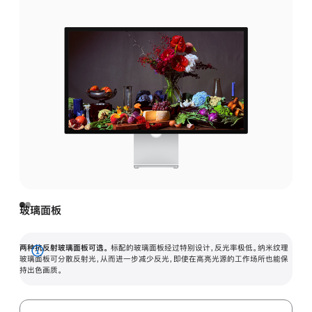
玻璃面板
两种抗反射玻璃面板可选。
标配的玻璃面板经过特别设计，反光率极低。纳米纹理
展
玻璃面板可分散反射光，从而进一步减少反光，即使在高亮光源的工作场所也能保
持出色画质。
开