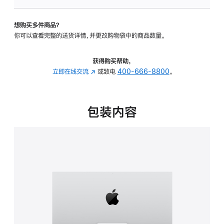
板
-
想购买多件商品？
可
你可以查看完整的送货详情，并更改购物袋中的商品数量。
调
倾
斜
获得购买帮助，
度
立即在线交流
(在
或致电
400-666-8800
。
的
新
支
窗
架
口
包装内容
的
中
分
打
期
开)
付
款
选
项)