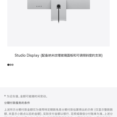
Studio Display (配备纳米纹理玻璃面板和可调倾斜度的支架)
网
脚
‡ 为近似值。金额可能随时间变动。
注
页
分期付款服务的条件
页
上述所示分期付款金额仅为使用特定期数免息分期付款估算得出的示例 (仅显示整数数
脚
额，未显示小数点以后的金额)，实际支付金额以银行、花呗或微信分付账单为准。上述分