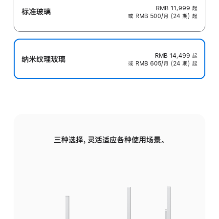
RMB 11,999
起
标准玻璃
或 RMB 500/月 (24 期) 起
RMB 14,499
起
纳米纹理玻璃
或 RMB 605/月 (24 期) 起
三种选择，灵活适应各种使用场景。
标