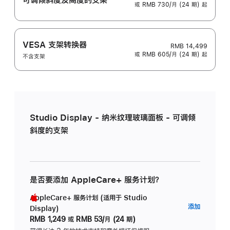
或 RMB 730/月 (24 期) 起
VESA 支架转换器
RMB 14,499
或 RMB 605/月 (24 期) 起
不含支架
Studio Display - 纳米纹理玻璃面板 - 可调倾
斜度的支架
是否要添加 AppleCare+ 服务计划？
AppleCare+ 服务计划 (适用于 Studio
AppleC
添加
Display)
服
RMB 1,249
或
RMB 53/月 (24 期)