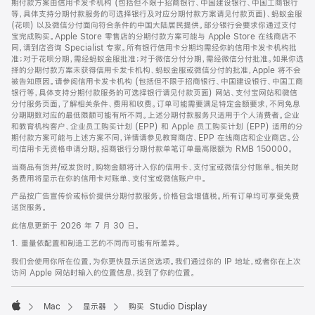
期付款方案由信用卡发卡机构 (包括但不限于招商银行、中国建设银行、中国工商银行
等，具体支持分期付款服务的可选择银行及对应分期付款方案请见付款页面)、蚂蚁金服
(花呗) 以及微信分付面向符合条件的中国大陆居民提供。部分银行会要求你通过支付
宝完成购买。Apple Store 零售店的分期付款方案可能与 Apple Store 在线商店不
同，请到店咨询 Specialist 专家。所有银行信用卡分期均需经你的信用卡发卡机构批
准；对于花呗分期，需经蚂蚁金服批准；对于微信分付分期，需经微信分付批准。如果你选
择的分期付款方案未获得信用卡发卡机构、蚂蚁金服或微信分付的批准，Apple 将不会
被告知原因。请参阅信用卡发卡机构 (包括但不限于招商银行、中国建设银行、中国工商
银行等，具体支持分期付款服务的可选择银行请见付款页面) 网站、支付宝网站和微信
分付服务页面，了解相关条件、费用和收费。订单可能需要满足特定金额要求，不同免息
分期期数对应的最低限额可能有所不同。上述分期付款服务只适用于个人消费者。企业
和教育机构客户、企业员工购买计划 (EPP) 和 Apple 员工购买计划 (EPP) 适用的分
期付款方案可能与上述方案不同，详情请参见教育商店、EPP 在线商店和企业商店。公
司信用卡无资格申请分期。招商银行分期付款单笔订单最高限额为 RMB 150000。
当商品有货并/或发货时，购物金额将计入你的信用卡、支付宝或微信分付账单。相关财
务费用将显示在你的信用卡对账单、支付宝或微信账户中。
产品按广告宣传价或标价提供分期付款服务。价格包含增值税。所有订单均可享受免费
送货服务。
此信息更新于 2026 年 7 月 30 日。
1. 重量依配置和制造工艺的不同而可能有所差异。
我们会使用你所在位置，为你更快显示送货选项。我们通过你的 IP 地址，或者你在上次
访问 Apple 网站时输入的位置信息，找到了你的位置。
Mac
显示器
购买 Studio Display