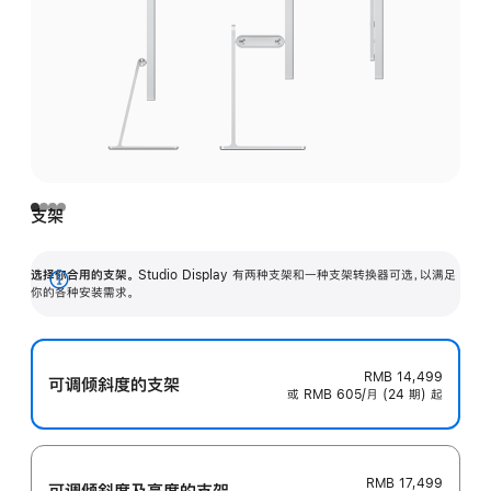
支架
选择你合用的支架。
Studio Display 有两种支架和一种支架转换器可选，以满足
展
你的各种安装需求。
开
RMB 14,499
可调倾斜度的支架
或 RMB 605/月 (24 期) 起
RMB 17,499
可调倾斜度及高‍度的支‍架