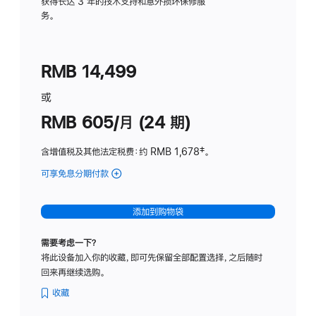
务
获得长达 3 年的技术支持和意外损坏保修服
务。
计
划
(适
RMB 14,499
用
于
或
Studio
RMB 605/月 (24 期)
Display
含增值税及其他法定税费
：约 RMB 1,678
脚
‡。
注
可享免息分期付款
(Studio
Display
-
添加到购物袋
纳
米
需要考虑一下？
纹
将此设备加入你的收藏，即可先保留全部配置选择，之后随时
理
回来再继续选购。
玻
璃
收藏
面