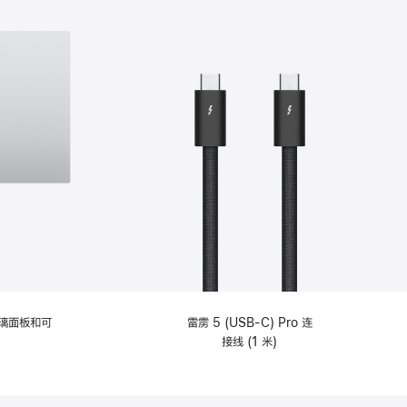
选
项)
理玻璃面板和可
雷雳 5 (USB-C) Pro 连
接线 (1 米)