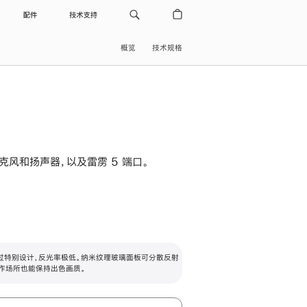
配件
技术支持
概览
技术规格
级麦克风和扬声器，以及雷雳 5 端口。
过特别设计，反光率极低。纳米纹理玻璃面板可分散反射
作场所也能保持出色画质。