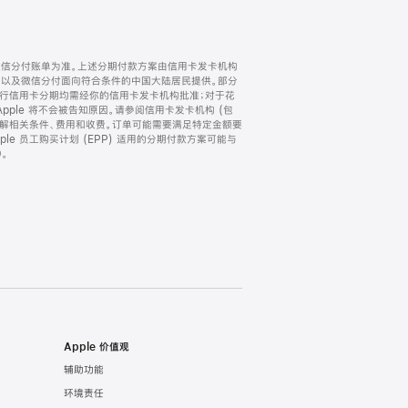
微信分付账单为准。上述分期付款方案由信用卡发卡机构
) 以及微信分付面向符合条件的中国大陆居民提供。部分
家。所有银行信用卡分期均需经你的信用卡发卡机构批准；对于花
ple 将不会被告知原因。请参阅信用卡发卡机构 (包
了解相关条件、费用和收费。订单可能需要满足特定金额要
e 员工购买计划 (EPP) 适用的分期付款方案可能与
。
Apple 价值观
辅助功能
环境责任