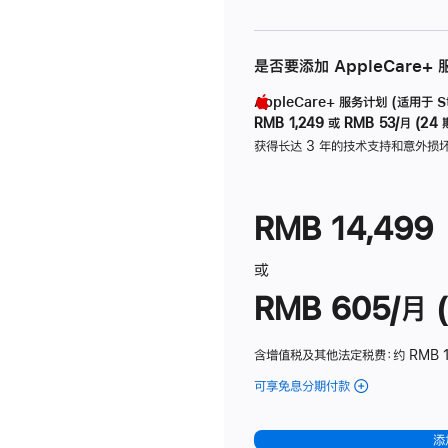
是否要添加 AppleCare+
AppleCare+ 服务计划 (适用于 Stu
RMB 1,249
或
RMB 53/月 (24 
获得长达 3 年的技术支持和意外损
RMB 14,499
或
RMB 605/月 (
含增值税及其他法定税费
：约 RMB 1
可享免息分期付款
(Studio
Display
-
添