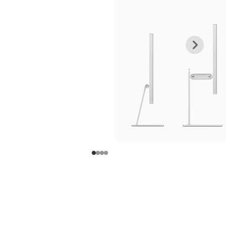
上
下
一
一
张
张
图
图
库
库
图
图
片
片
-
-
支
支
架
架