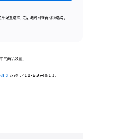
全部配置选择，之后随时回来再继续选购。
中的商品数量。
交流
(在
或致电
400-666-8800。
新
窗
口
中
打
开)