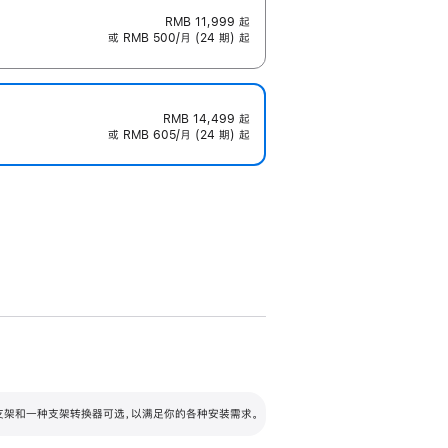
RMB 11,999
起
或 RMB 500/月 (24 期) 起
RMB 14,499
起
或 RMB 605/月 (24 期) 起
配可调倾斜度及高度的支架，额外增加 105
VESA 支架转换器
 有两种支架和一种支架转换器可选，以满足你的各种安装需求。
毫米的高度调节范围。
容的支架 (未随附)