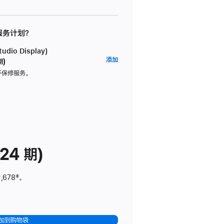
 服务计划？
dio Display)
AppleCare+
添加
期)
服
坏保修服务。
务
计
划
(适
用
于
24 期)
Studio
Display)
,678
脚
‡。
注
加到购物袋