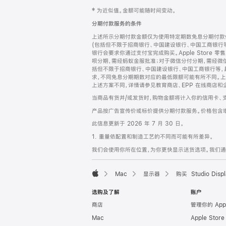
网
脚
‡ 为近似值。金额可能随时间变动。
注
页
分期付款服务的条件
页
上述所示分期付款金额仅为使用特定期数免息分期付款估
脚
(包括但不限于招商银行、中国建设银行、中国工商银行
银行会要求你通过支付宝完成购买。Apple Store 零
呗分期，需经蚂蚁金服批准；对于微信分付分期，需经微信
括但不限于招商银行、中国建设银行、中国工商银行等，
求，不同免息分期期数对应的最低限额可能有所不同。上述分
上述方案不同，详情请参见教育商店、EPP 在线商店和
当商品有货并/或发货时，购物金额将计入你的信用卡、
产品按广告宣传价或标价提供分期付款服务。价格包含
此信息更新于 2026 年 7 月 30 日。
1. 重量依配置和制造工艺的不同而可能有所差异。
我们会使用你所在位置，为你更快显示送货选项。我们通过你
Mac
显示器
购买 Studio Displ
Apple
选购及了解
账户
商店
管理你的 App
Mac
Apple Stor