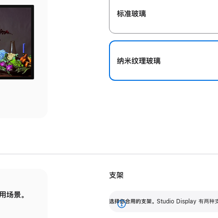
标准玻璃
纳米纹理玻璃
支架
用场景。
标配可调倾斜度的支架，提供 30 度的倾斜度
选
选择你合用的支架。
Studio Display
调节范围。
展