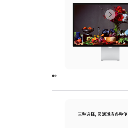
上
下
一
一
张
张
图
图
库
库
图
图
片
片
-
-
玻
玻
璃
璃
三种选择，灵活适应各种使
面
面
板
板