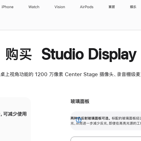
iPhone
Watch
Vision
AirPods
家居
娱乐
购买 Studio Display
桌上视角功能的 1200 万像素 Center Stage 摄像头、录音棚
玻璃面板
，可减少使用
纳米纹理玻璃面板可进一步减少反光，即使在
两种抗反射玻璃面板可选。
标配的玻璃面板经
。
有高亮光源的场所使用，也能保持出色画质。
展
光，从而进一步减少反光，即使在高亮光源的工
开