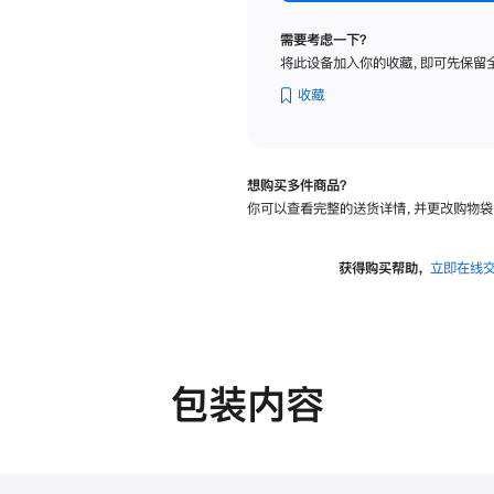
纳
米
需要考虑一下？
纹
将此设备加入你的收藏，即可先保留
理
玻
收藏
璃
面
板
想购买多件商品？
-
你可以查看完整的送货详情，并更改购物袋
可
调
倾
获得购买帮助，
立即在线
斜
度
的
支
架
包装内容
的
分
期
付
款