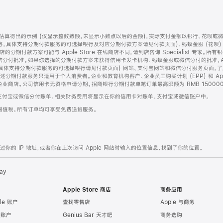
算得出的示例 (仅显示整数数额，未显示小数点以后的金额)，实际支付金额以银行、花呗或
等，具体支持分期付款服务的可选择银行及对应分期付款方案请见付款页面)、蚂蚁金服 (花呗
售店的分期付款方案可能与 Apple Store 在线商店不同，请到店咨询 Specialist 专
分付批准。如果你选择的分期付款方案未获得信用卡发卡机构、蚂蚁金服或微信分付的批准，Ap
具体支持分期付款服务的可选择银行请见付款页面) 网站、支付宝网站和微信分付服务页面，
期付款服务只适用于个人消费者。企业和教育机构客户、企业员工购买计划 (EPP) 和 Appl
企业商店。公司信用卡无资格申请分期。招商银行分期付款单笔订单最高限额为 RMB 150000
支付宝或微信分付账单。相关财务费用将显示在你的信用卡对账单、支付宝或微信账户中。
增值税。所有订单均可享受免费送货服务。
的 IP 地址，或者你在上次访问 Apple 网站时输入的位置信息，找到了你的位置。
ay
Apple Store 商店
商务应用
le 账户
查找零售店
Apple 与商务
e 账户
Genius Bar 天才吧
商务选购