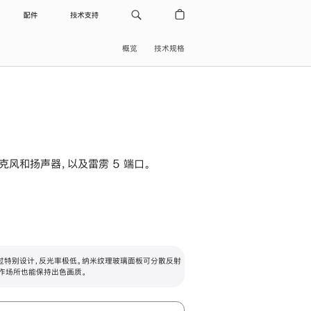
配件
技术支持
概览
技术规格
级麦克风和扬声器，以及雷雳 5 端口。
过特别设计，反光率极低。纳米纹理玻璃面板可分散反射
作场所也能保持出色画质。