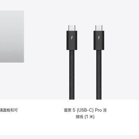
选
项)
理玻璃面板和可
雷雳 5 (USB-C) Pro 连
接线 (1 米)