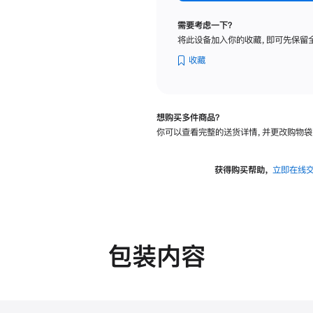
纳
米
需要考虑一下？
纹
将此设备加入你的收藏，即可先保留
理
玻
收藏
璃
面
板
想购买多件商品？
-
你可以查看完整的送货详情，并更改购物袋
可
调
倾
获得购买帮助，
立即在线
斜
度
的
支
架
包装内容
的
分
期
付
款