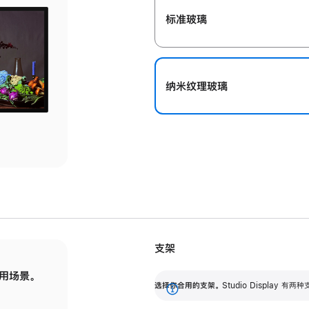
标准玻璃
纳米纹理玻璃
支架
用场景。
标配可调倾斜度的支架，提供 30 度的倾斜度
选
选择你合用的支架。
Studio Display
调节范围。
展