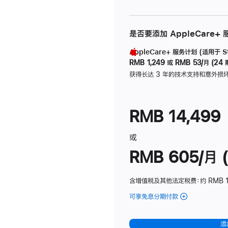
是否要添加 AppleCare+
AppleCare+ 服务计划 (适用于 Stu
RMB 1,249
或
RMB 53/月 (24 
获得长达 3 年的技术支持和意外损
RMB 14,499
或
RMB 605/月 (
含增值税及其他法定税费
：约 RMB 1
可享免息分期付款
(Studio
Display
-
添