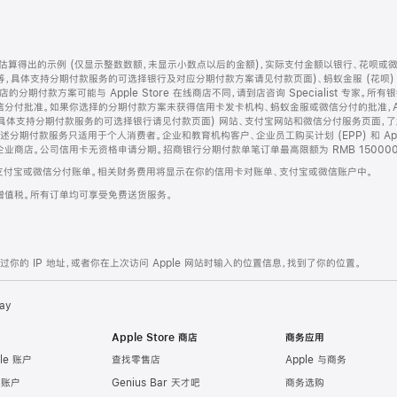
算得出的示例 (仅显示整数数额，未显示小数点以后的金额)，实际支付金额以银行、花呗或
等，具体支持分期付款服务的可选择银行及对应分期付款方案请见付款页面)、蚂蚁金服 (花呗
售店的分期付款方案可能与 Apple Store 在线商店不同，请到店咨询 Specialist 专
分付批准。如果你选择的分期付款方案未获得信用卡发卡机构、蚂蚁金服或微信分付的批准，Ap
具体支持分期付款服务的可选择银行请见付款页面) 网站、支付宝网站和微信分付服务页面，
期付款服务只适用于个人消费者。企业和教育机构客户、企业员工购买计划 (EPP) 和 Appl
企业商店。公司信用卡无资格申请分期。招商银行分期付款单笔订单最高限额为 RMB 150000
支付宝或微信分付账单。相关财务费用将显示在你的信用卡对账单、支付宝或微信账户中。
增值税。所有订单均可享受免费送货服务。
的 IP 地址，或者你在上次访问 Apple 网站时输入的位置信息，找到了你的位置。
ay
Apple Store 商店
商务应用
le 账户
查找零售店
Apple 与商务
e 账户
Genius Bar 天才吧
商务选购