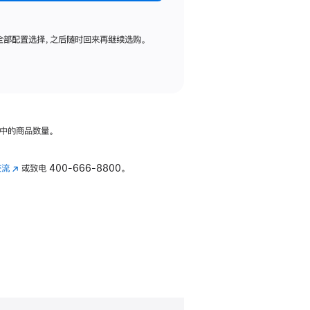
全部配置选择，之后随时回来再继续选购。
中的商品数量。
交流
(在
或致电
400-666-8800。
新
窗
口
中
打
开)