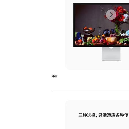
上
下
一
一
张
张
图
图
库
库
图
图
片
片
-
-
玻
玻
璃
璃
三种选择，灵活适应各种使
面
面
板
板