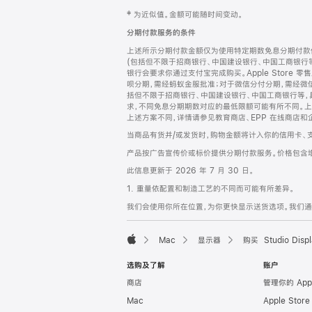
网
脚
‡ 为近似值。金额可能随时间变动。
注
页
分期付款服务的条件
页
上述所示分期付款金额仅为使用特定期数免息分期付款估
脚
(包括但不限于招商银行、中国建设银行、中国工商银行
银行会要求你通过支付宝完成购买。Apple Store 零
呗分期，需经蚂蚁金服批准；对于微信分付分期，需经微信
括但不限于招商银行、中国建设银行、中国工商银行等，
求，不同免息分期期数对应的最低限额可能有所不同。上述分
上述方案不同，详情请参见教育商店、EPP 在线商店和
当商品有货并/或发货时，购物金额将计入你的信用卡、
产品按广告宣传价或标价提供分期付款服务。价格包含
此信息更新于 2026 年 7 月 30 日。
1. 重量依配置和制造工艺的不同而可能有所差异。
我们会使用你所在位置，为你更快显示送货选项。我们通过你
Mac
显示器
购买 Studio Displ
Apple
选购及了解
账户
商店
管理你的 App
Mac
Apple Stor