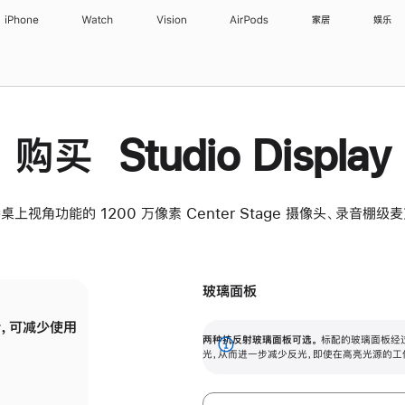
iPhone
Watch
Vision
AirPods
家居
娱乐
购买 Studio Display
桌上视角功能的 1200 万像素 Center Stage 摄像头、录音棚
玻璃面板
，可减少使用
纳米纹理玻璃面板可进一步减少反光，即使在
两种抗反射玻璃面板可选。
标配的玻璃面板经
。
有高亮光源的场所使用，也能保持出色画质。
展
光，从而进一步减少反光，即使在高亮光源的工
开