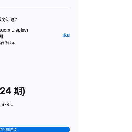
 服务计划？
dio Display)
AppleCare+
添加
期)
服
坏保修服务。
务
计
划
(适
用
于
24 期)
Studio
Display)
,678
脚
‡。
注
加到购物袋