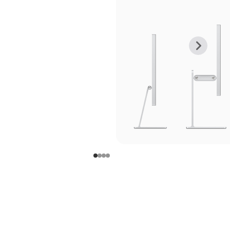
上
下
一
一
张
张
图
图
库
库
图
图
片
片
-
-
支
支
架
架