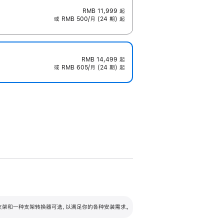
RMB 11,999
起
或 RMB 500/月 (24 期) 起
RMB 14,499
起
或 RMB 605/月 (24 期) 起
配可调倾斜度及高度的支架，额外增加 105
VESA 支架转换器
 有两种支架和一种支架转换器可选，以满足你的各种安装需求。
毫米的高度调节范围。
容的支架 (未随附)