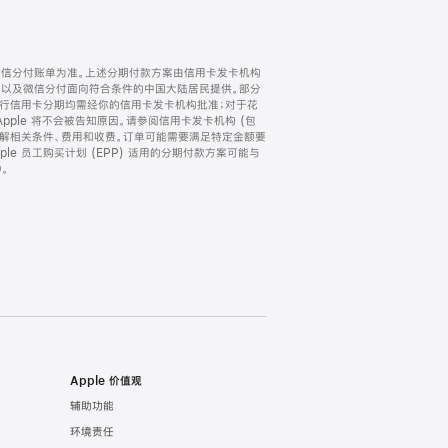
微信分付账单为准。上述分期付款方案由信用卡发卡机构
) 以及微信分付面向符合条件的中国大陆居民提供。部分
家。所有银行信用卡分期均需经你的信用卡发卡机构批准；对于花
ple 将不会被告知原因。请参阅信用卡发卡机构 (包
了解相关条件、费用和收费。订单可能需要满足特定金额要
e 员工购买计划 (EPP) 适用的分期付款方案可能与
。
Apple 价值观
辅助功能
环境责任