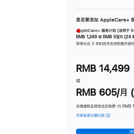
是否要添加 AppleCare+
AppleCare+ 服务计划 (适用于 Stu
RMB 1,249
或
RMB 53/月 (24 
获得长达 3 年的技术支持和意外损
RMB 14,499
或
RMB 605/月 (
含增值税及其他法定税费
：约 RMB 1
可享免息分期付款
(Studio
Display
-
添