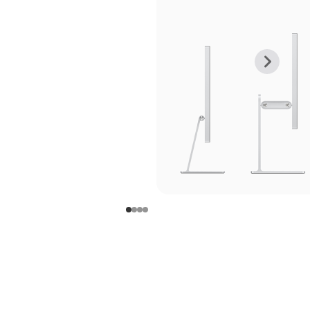
上
下
一
一
张
张
图
图
库
库
图
图
片
片
-
-
支
支
架
架