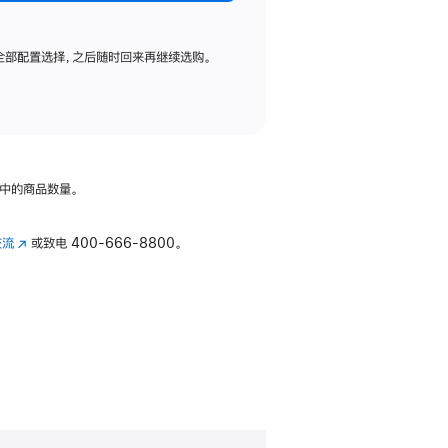
全部配置选择，之后随时回来再继续选购。
中的商品数量。
交流
(在
或致电
400-666-8800。
新
窗
口
中
打
开)