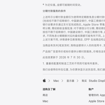
网
脚
‡ 为近似值。金额可能随时间变动。
注
页
分期付款服务的条件
页
上述所示分期付款金额仅为使用特定期数免息分期付款估
脚
(包括但不限于招商银行、中国建设银行、中国工商银行
银行会要求你通过支付宝完成购买。Apple Store 零
呗分期，需经蚂蚁金服批准；对于微信分付分期，需经微信
括但不限于招商银行、中国建设银行、中国工商银行等，
求，不同免息分期期数对应的最低限额可能有所不同。上述分
上述方案不同，详情请参见教育商店、EPP 在线商店和
当商品有货并/或发货时，购物金额将计入你的信用卡、
产品按广告宣传价或标价提供分期付款服务。价格包含
此信息更新于 2026 年 7 月 30 日。
1. 重量依配置和制造工艺的不同而可能有所差异。
我们会使用你所在位置，为你更快显示送货选项。我们通过你
Mac
显示器
购买 Studio Displ
Apple
选购及了解
账户
商店
管理你的 App
Mac
Apple Stor