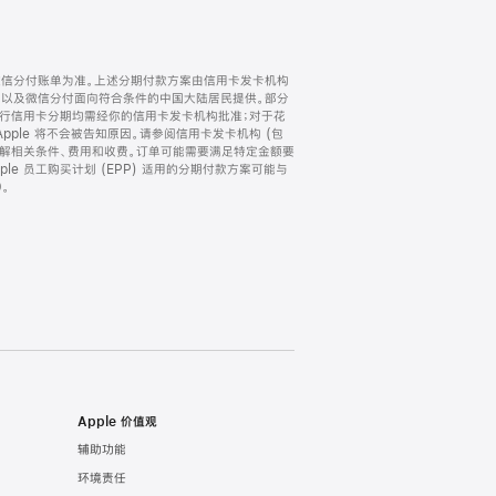
微信分付账单为准。上述分期付款方案由信用卡发卡机构
) 以及微信分付面向符合条件的中国大陆居民提供。部分
家。所有银行信用卡分期均需经你的信用卡发卡机构批准；对于花
ple 将不会被告知原因。请参阅信用卡发卡机构 (包
了解相关条件、费用和收费。订单可能需要满足特定金额要
e 员工购买计划 (EPP) 适用的分期付款方案可能与
。
Apple 价值观
辅助功能
环境责任