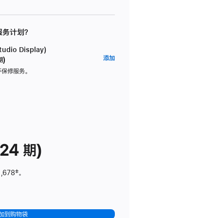
 服务计划？
dio Display)
AppleCare+
添加
期)
服
坏保修服务。
务
计
划
(适
用
于
24 期)
Studio
Display)
,678
脚
‡。
注
加到购物袋