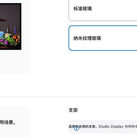
标准玻璃
纳米纹理玻璃
支架
用场景。
标配可调倾斜度的支架，提供 30 度的倾斜度
选
选择你合用的支架。
Studio Display
调节范围。
展