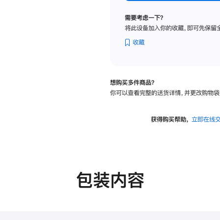
纳
米
需要考虑一下？
纹
将此设备加入你的收藏，即可先保留
理
玻
收藏
璃
面
板
想购买多件商品？
-
你可以查看完整的送货详情，并更改购物袋
可
调
倾
获得购买帮助，
立即在线
斜
度
的
支
架
包装内容
的
分
期
付
款