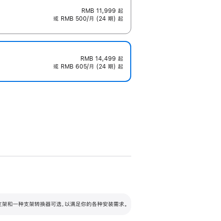
RMB 11,999
起
或 RMB 500/月 (24 期) 起
RMB 14,499
起
或 RMB 605/月 (24 期) 起
配可调倾斜度及高度的支架，额外增加 105
VESA 支架转换器
 有两种支架和一种支架转换器可选，以满足你的各种安装需求。
毫米的高度调节范围。
容的支架 (未随附)