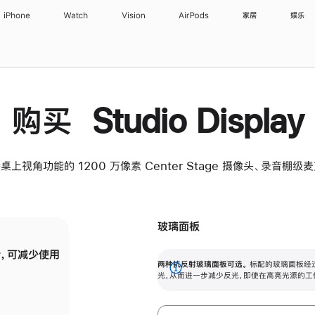
iPhone
Watch
Vision
AirPods
家居
娱乐
购买 Studio Display
桌上视角功能的 1200 万像素 Center Stage 摄像头、录音棚
玻璃面板
，可减少使用
纳米纹理玻璃面板可进一步减少反光，即使在
两种抗反射玻璃面板可选。
标配的玻璃面板经
。
有高亮光源的场所使用，也能保持出色画质。
展
光，从而进一步减少反光，即使在高亮光源的工
开