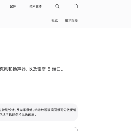
配件
技术支持
概览
技术规格
级麦克风和扬声器，以及雷雳 5 端口。
过特别设计，反光率极低。纳米纹理玻璃面板可分散反射
作场所也能保持出色画质。