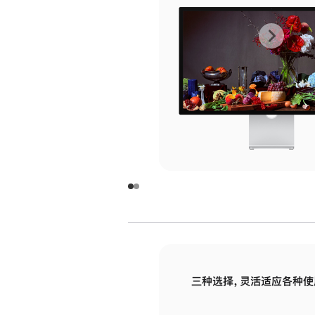
上
下
一
一
张
张
图
图
库
库
图
图
片
片
-
-
玻
玻
璃
璃
三种选择，灵活适应各种使
面
面
板
板