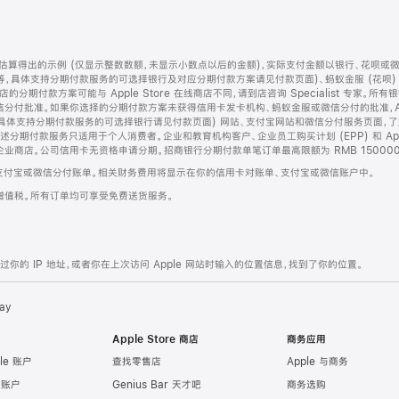
算得出的示例 (仅显示整数数额，未显示小数点以后的金额)，实际支付金额以银行、花呗或
等，具体支持分期付款服务的可选择银行及对应分期付款方案请见付款页面)、蚂蚁金服 (花呗
售店的分期付款方案可能与 Apple Store 在线商店不同，请到店咨询 Specialist 专
分付批准。如果你选择的分期付款方案未获得信用卡发卡机构、蚂蚁金服或微信分付的批准，Ap
具体支持分期付款服务的可选择银行请见付款页面) 网站、支付宝网站和微信分付服务页面，
期付款服务只适用于个人消费者。企业和教育机构客户、企业员工购买计划 (EPP) 和 Appl
企业商店。公司信用卡无资格申请分期。招商银行分期付款单笔订单最高限额为 RMB 150000
支付宝或微信分付账单。相关财务费用将显示在你的信用卡对账单、支付宝或微信账户中。
增值税。所有订单均可享受免费送货服务。
的 IP 地址，或者你在上次访问 Apple 网站时输入的位置信息，找到了你的位置。
ay
Apple Store 商店
商务应用
le 账户
查找零售店
Apple 与商务
e 账户
Genius Bar 天才吧
商务选购