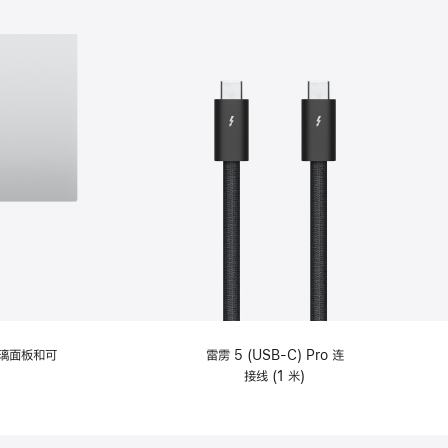
选
项)
理玻璃面板和可
雷雳 5 (USB-C) Pro 连
接线 (1 米)