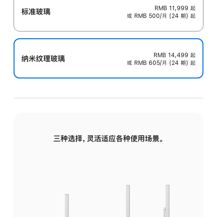
RMB 11,999
起
标准玻璃
或 RMB 500/月 (24 期) 起
RMB 14,499
起
纳米纹理玻璃
或 RMB 605/月 (24 期) 起
三种选择，灵活适应各种使用场景。
标