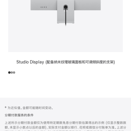
Studio Display (配备纳米纹理玻璃面板和可调倾斜度的支架)
网
脚
‡ 为近似值。金额可能随时间变动。
注
页
分期付款服务的条件
页
上述所示分期付款金额仅为使用特定期数免息分期付款估算得出的示例 (仅显示整数数
脚
额，未显示小数点以后的金额)，实际支付金额以银行、花呗或微信分付账单为准。上述分