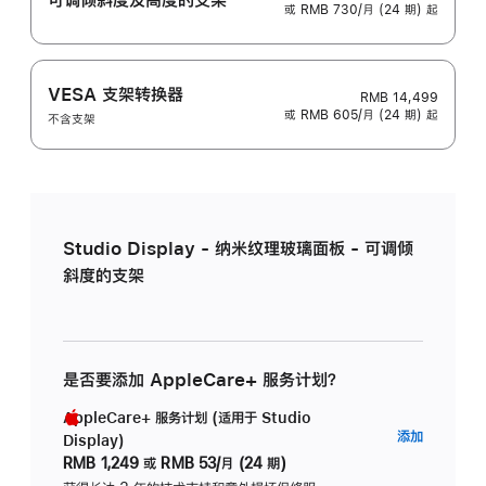
或 RMB 730/月 (24 期) 起
VESA 支架转换器
RMB 14,499
或 RMB 605/月 (24 期) 起
不含支架
Studio Display - 纳米纹理玻璃面板 - 可调倾
斜度的支架
是否要添加 AppleCare+ 服务计划？
AppleCare+ 服务计划 (适用于 Studio
AppleC
添加
Display)
服
RMB 1,249
或
RMB 53/月 (24 期)