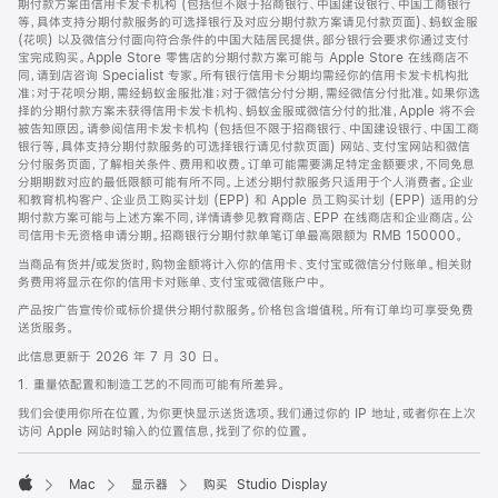
期付款方案由信用卡发卡机构 (包括但不限于招商银行、中国建设银行、中国工商银行
等，具体支持分期付款服务的可选择银行及对应分期付款方案请见付款页面)、蚂蚁金服
(花呗) 以及微信分付面向符合条件的中国大陆居民提供。部分银行会要求你通过支付
宝完成购买。Apple Store 零售店的分期付款方案可能与 Apple Store 在线商店不
同，请到店咨询 Specialist 专家。所有银行信用卡分期均需经你的信用卡发卡机构批
准；对于花呗分期，需经蚂蚁金服批准；对于微信分付分期，需经微信分付批准。如果你选
择的分期付款方案未获得信用卡发卡机构、蚂蚁金服或微信分付的批准，Apple 将不会
被告知原因。请参阅信用卡发卡机构 (包括但不限于招商银行、中国建设银行、中国工商
银行等，具体支持分期付款服务的可选择银行请见付款页面) 网站、支付宝网站和微信
分付服务页面，了解相关条件、费用和收费。订单可能需要满足特定金额要求，不同免息
分期期数对应的最低限额可能有所不同。上述分期付款服务只适用于个人消费者。企业
和教育机构客户、企业员工购买计划 (EPP) 和 Apple 员工购买计划 (EPP) 适用的分
期付款方案可能与上述方案不同，详情请参见教育商店、EPP 在线商店和企业商店。公
司信用卡无资格申请分期。招商银行分期付款单笔订单最高限额为 RMB 150000。
当商品有货并/或发货时，购物金额将计入你的信用卡、支付宝或微信分付账单。相关财
务费用将显示在你的信用卡对账单、支付宝或微信账户中。
产品按广告宣传价或标价提供分期付款服务。价格包含增值税。所有订单均可享受免费
送货服务。
此信息更新于 2026 年 7 月 30 日。
1. 重量依配置和制造工艺的不同而可能有所差异。
我们会使用你所在位置，为你更快显示送货选项。我们通过你的 IP 地址，或者你在上次
访问 Apple 网站时输入的位置信息，找到了你的位置。
Mac
显示器
购买 Studio Display