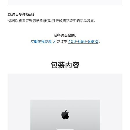
板
-
想购买多件商品？
可
你可以查看完整的送货详情，并更改购物袋中的商品数量。
调
倾
斜
获得购买帮助，
度
立即在线交流
(在
或致电
400-666-8800
。
的
新
支
窗
架
口
包装内容
的
中
分
打
期
开)
付
款
选
项)