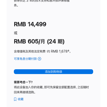
务
获得长达 3 年的技术支持和意外损坏保修服
务。
计
划
(适
RMB 14,499
用
于
或
Studio
RMB 605/月 (24 期)
Display
含增值税及其他法定税费
：约 RMB 1,678
脚
‡。
注
可享免息分期付款
(Studio
Display
-
添加到购物袋
纳
米
需要考虑一下？
纹
将此设备加入你的收藏，即可先保留全部配置选择，之后随时
理
回来再继续选购。
玻
璃
收藏
面