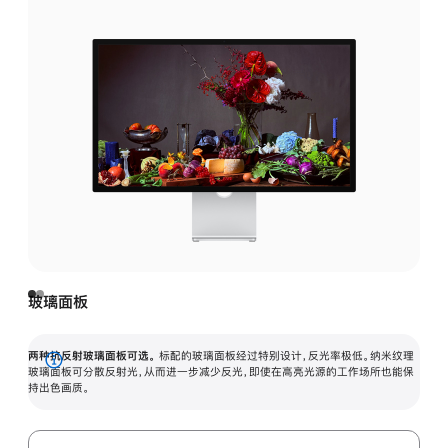
玻璃面板
两种抗反射玻璃面板可选。
标配的玻璃面板经过特别设计，反光率极低。纳米纹理
展
玻璃面板可分散反射光，从而进一步减少反光，即使在高亮光源的工作场所也能保
持出色画质。
开