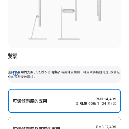
支架
选择你合用的支架。
Studio Display 有两种支架和一种支架转换器可选，以满足
展
你的各种安装需求。
开
RMB 14,499
可调倾斜度的支架
或 RMB 605/月 (24 期) 起
RMB 17,499
可调倾斜度及高‍度的支‍架