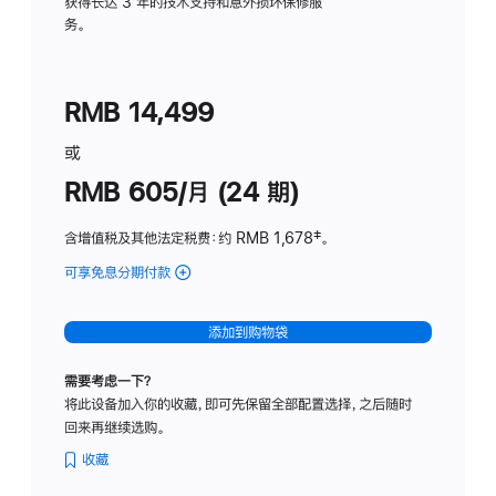
务
获得长达 3 年的技术支持和意外损坏保修服
务。
计
划
(适
RMB 14,499
用
于
或
Studio
RMB 605/月 (24 期)
Display
含增值税及其他法定税费
：约 RMB 1,678
脚
‡。
注
可享免息分期付款
(Studio
Display
-
添加到购物袋
纳
米
需要考虑一下？
纹
将此设备加入你的收藏，即可先保留全部配置选择，之后随时
理
回来再继续选购。
玻
璃
收藏
面