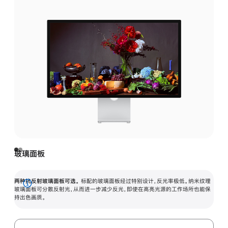
玻璃面板
两种抗反射玻璃面板可选。
标配的玻璃面板经过特别设计，反光率极低。纳米纹理
展
玻璃面板可分散反射光，从而进一步减少反光，即使在高亮光源的工作场所也能保
持出色画质。
开