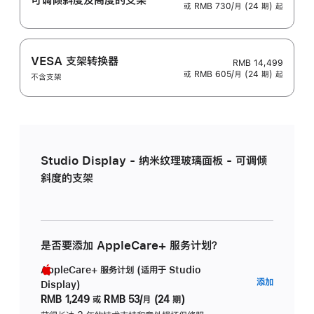
或 RMB 730/月 (24 期) 起
VESA 支架转换器
RMB 14,499
或 RMB 605/月 (24 期) 起
不含支架
Studio Display - 纳米纹理玻璃面板 - 可调倾
斜度的支架
是否要添加 AppleCare+ 服务计划？
AppleCare+ 服务计划 (适用于 Studio
AppleC
添加
Display)
服
RMB 1,249
或
RMB 53/月 (24 期)