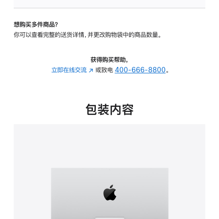
板
-
想购买多件商品？
可
你可以查看完整的送货详情，并更改购物袋中的商品数量。
调
倾
斜
获得购买帮助，
度
立即在线交流
(在
或致电
400-666-8800
。
的
新
支
窗
架
口
包装内容
的
中
分
打
期
开)
付
款
选
项)