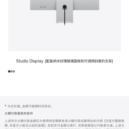
Studio Display (配备纳米纹理玻璃面板和可调倾斜度的支架)
网
脚
‡ 为近似值。金额可能随时间变动。
注
页
分期付款服务的条件
页
上述所示分期付款金额仅为使用特定期数免息分期付款估算得出的示例 (仅显示整数数
脚
额，未显示小数点以后的金额)，实际支付金额以银行、花呗或微信分付账单为准。上述分