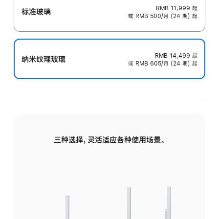
RMB 11,999
起
标准玻璃
或 RMB 500/月 (24 期) 起
RMB 14,499
起
纳米纹理玻璃
或 RMB 605/月 (24 期) 起
三种选择，灵活适应各种使用场景。
标