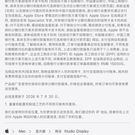
期付款方案由信用卡发卡机构 (包括但不限于招商银行、中国建设银行、中国工商银行
等，具体支持分期付款服务的可选择银行及对应分期付款方案请见付款页面)、蚂蚁金服
(花呗) 以及微信分付面向符合条件的中国大陆居民提供。部分银行会要求你通过支付
宝完成购买。Apple Store 零售店的分期付款方案可能与 Apple Store 在线商店不
同，请到店咨询 Specialist 专家。所有银行信用卡分期均需经你的信用卡发卡机构批
准；对于花呗分期，需经蚂蚁金服批准；对于微信分付分期，需经微信分付批准。如果你选
择的分期付款方案未获得信用卡发卡机构、蚂蚁金服或微信分付的批准，Apple 将不会
被告知原因。请参阅信用卡发卡机构 (包括但不限于招商银行、中国建设银行、中国工商
银行等，具体支持分期付款服务的可选择银行请见付款页面) 网站、支付宝网站和微信
分付服务页面，了解相关条件、费用和收费。订单可能需要满足特定金额要求，不同免息
分期期数对应的最低限额可能有所不同。上述分期付款服务只适用于个人消费者。企业
和教育机构客户、企业员工购买计划 (EPP) 和 Apple 员工购买计划 (EPP) 适用的分
期付款方案可能与上述方案不同，详情请参见教育商店、EPP 在线商店和企业商店。公
司信用卡无资格申请分期。招商银行分期付款单笔订单最高限额为 RMB 150000。
当商品有货并/或发货时，购物金额将计入你的信用卡、支付宝或微信分付账单。相关财
务费用将显示在你的信用卡对账单、支付宝或微信账户中。
产品按广告宣传价或标价提供分期付款服务。价格包含增值税。所有订单均可享受免费
送货服务。
此信息更新于 2026 年 7 月 30 日。
1. 重量依配置和制造工艺的不同而可能有所差异。
我们会使用你所在位置，为你更快显示送货选项。我们通过你的 IP 地址，或者你在上次
访问 Apple 网站时输入的位置信息，找到了你的位置。
Mac
显示器
购买 Studio Display