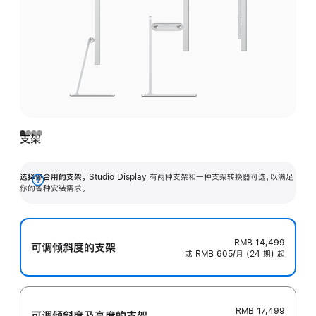
支架
选择你合用的支架。
Studio Display 有两种支架和一种支架转换器可选，以满足
展
你的各种安装需求。
开
RMB 14,499
可调倾斜度的支架
或 RMB 605/月 (24 期) 起
RMB 17,499
可调倾斜度及高‍度的支‍架