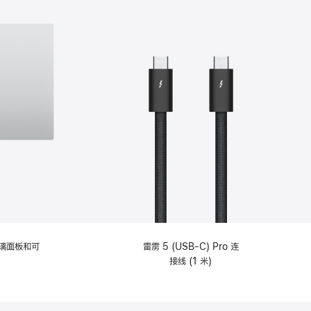
选
项)
理玻璃面板和可
雷雳 5 (USB-C) Pro 连
接线 (1 米)