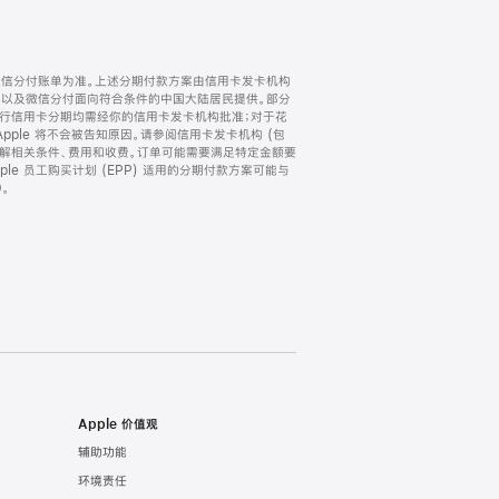
微信分付账单为准。上述分期付款方案由信用卡发卡机构
) 以及微信分付面向符合条件的中国大陆居民提供。部分
家。所有银行信用卡分期均需经你的信用卡发卡机构批准；对于花
ple 将不会被告知原因。请参阅信用卡发卡机构 (包
了解相关条件、费用和收费。订单可能需要满足特定金额要
e 员工购买计划 (EPP) 适用的分期付款方案可能与
。
Apple 价值观
辅助功能
环境责任