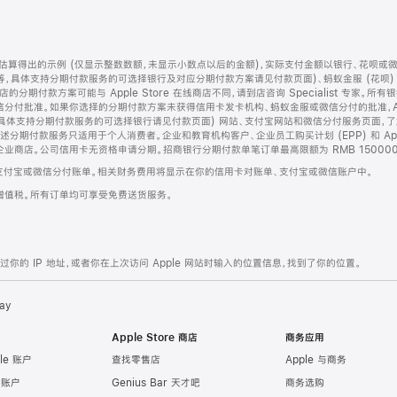
算得出的示例 (仅显示整数数额，未显示小数点以后的金额)，实际支付金额以银行、花呗或
等，具体支持分期付款服务的可选择银行及对应分期付款方案请见付款页面)、蚂蚁金服 (花呗
售店的分期付款方案可能与 Apple Store 在线商店不同，请到店咨询 Specialist 专
分付批准。如果你选择的分期付款方案未获得信用卡发卡机构、蚂蚁金服或微信分付的批准，Ap
具体支持分期付款服务的可选择银行请见付款页面) 网站、支付宝网站和微信分付服务页面，
期付款服务只适用于个人消费者。企业和教育机构客户、企业员工购买计划 (EPP) 和 Appl
企业商店。公司信用卡无资格申请分期。招商银行分期付款单笔订单最高限额为 RMB 150000
支付宝或微信分付账单。相关财务费用将显示在你的信用卡对账单、支付宝或微信账户中。
增值税。所有订单均可享受免费送货服务。
的 IP 地址，或者你在上次访问 Apple 网站时输入的位置信息，找到了你的位置。
ay
Apple Store 商店
商务应用
le 账户
查找零售店
Apple 与商务
e 账户
Genius Bar 天才吧
商务选购