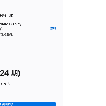
 服务计划？
dio Display)
AppleCare+
添加
期)
服
坏保修服务。
务
计
划
(适
用
于
24 期)
Studio
Display)
,678
脚
‡。
注
加到购物袋