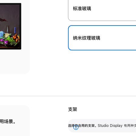
标准玻璃
纳米纹理玻璃
支架
用场景。
标配可调倾斜度的支架，提供 30 度的倾斜度
选
选择你合用的支架。
Studio Display
调节范围。
展