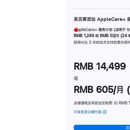
是否要添加 AppleCare+
AppleCare+ 服务计划 (适用于 Stu
RMB 1,249
或
RMB 53/月 (24 
获得长达 3 年的技术支持和意外损
RMB 14,499
或
RMB 605/月 (
含增值税及其他法定税费
：约 RMB 1
可享免息分期付款
(Studio
Display
-
添