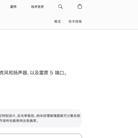
配件
技术支持
概览
技术规格
级麦克风和扬声器，以及雷雳 5 端口。
过特别设计，反光率极低。纳米纹理玻璃面板可分散反射
作场所也能保持出色画质。