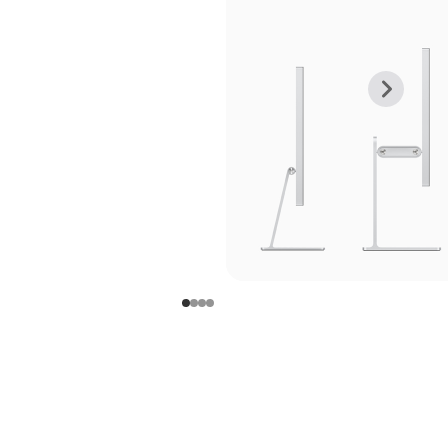
上
下
一
一
张
张
图
图
库
库
图
图
片
片
-
-
支
支
架
架