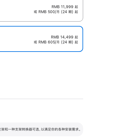
RMB 11,999
起
或 RMB 500/月 (24 期) 起
RMB 14,499
起
或 RMB 605/月 (24 期) 起
配可调倾斜度及高度的支架，额外增加 105
VESA 支架转换器
 有两种支架和一种支架转换器可选，以满足你的各种安装需求。
毫米的高度调节范围。
容的支架 (未随附)