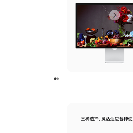
上
下
一
一
张
张
图
图
库
库
图
图
片
片
-
-
玻
玻
璃
璃
三种选择，灵活适应各种使
面
面
板
板