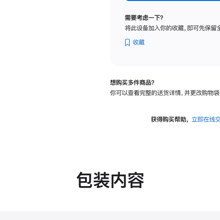
纳
米
需要考虑一下？
纹
将此设备加入你的收藏，即可先保留
理
玻
收藏
璃
面
板
想购买多件商品？
-
你可以查看完整的送货详情，并更改购物袋
可
调
倾
获得购买帮助，
立即在线
斜
度
的
支
架
包装内容
的
分
期
付
款