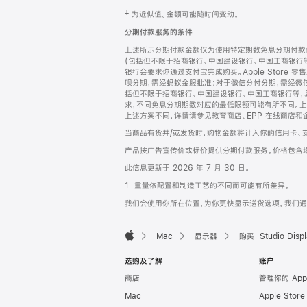
网
脚
‡ 为近似值。金额可能随时间变动。
注
页
分期付款服务的条件
页
上述所示分期付款金额仅为使用特定期数免息分期付款估
脚
(包括但不限于招商银行、中国建设银行、中国工商银行
银行会要求你通过支付宝完成购买。Apple Store 零
呗分期，需经蚂蚁金服批准；对于微信分付分期，需经微信
括但不限于招商银行、中国建设银行、中国工商银行等，
求，不同免息分期期数对应的最低限额可能有所不同。上述分
上述方案不同，详情请参见教育商店、EPP 在线商店和
当商品有货并/或发货时，购物金额将计入你的信用卡、
产品按广告宣传价或标价提供分期付款服务。价格包含
此信息更新于 2026 年 7 月 30 日。
1. 重量依配置和制造工艺的不同而可能有所差异。
我们会使用你所在位置，为你更快显示送货选项。我们通过你
Mac
显示器
购买 Studio Displ
Apple
选购及了解
账户
商店
管理你的 App
Mac
Apple Stor