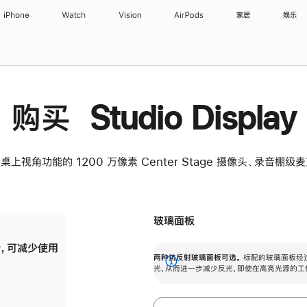
iPhone
Watch
Vision
AirPods
家居
娱乐
购买 Studio Display
桌上视角功能的 1200 万像素 Center Stage 摄像头、录音棚
玻璃面板
，可减少使用
纳米纹理玻璃面板可进一步减少反光，即使在
两种抗反射玻璃面板可选。
标配的玻璃面板经
。
有高亮光源的场所使用，也能保持出色画质。
展
光，从而进一步减少反光，即使在高亮光源的工
开