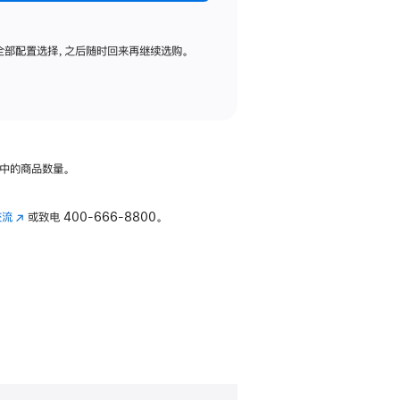
全部配置选择，之后随时回来再继续选购。
中的商品数量。
交流
(在
或致电
400-666-8800。
新
窗
口
中
打
开)