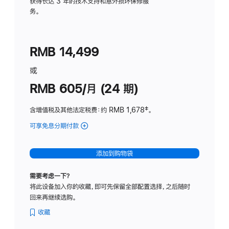
务
获得长达 3 年的技术支持和意外损坏保修服
务。
计
划
(适
RMB 14,499
用
于
或
Studio
RMB 605/月 (24 期)
Display
含增值税及其他法定税费
：约 RMB 1,678
脚
‡。
注
可享免息分期付款
(Studio
Display
-
添加到购物袋
纳
米
需要考虑一下？
纹
将此设备加入你的收藏，即可先保留全部配置选择，之后随时
理
回来再继续选购。
玻
璃
收藏
面