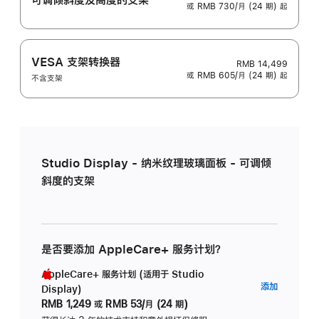
或 RMB 730/月 (24 期) 起
VESA 支架转换器
RMB 14,499
或 RMB 605/月 (24 期) 起
不含支架
Studio Display - 纳米纹理玻璃面板 - 可调倾
斜度的支架
是否要添加 AppleCare+ 服务计划？
AppleCare+ 服务计划 (适用于 Studio
AppleC
添加
Display)
服
RMB 1,249
或
RMB 53/月 (24 期)