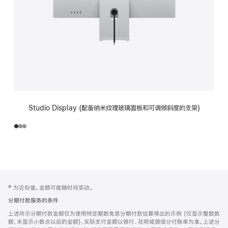
Studio Display (配备纳米纹理玻璃面板和可调倾斜度的支架)
网
脚
‡ 为近似值。金额可能随时间变动。
注
页
分期付款服务的条件
页
上述所示分期付款金额仅为使用特定期数免息分期付款估算得出的示例 (仅显示整数数
脚
额，未显示小数点以后的金额)，实际支付金额以银行、花呗或微信分付账单为准。上述分