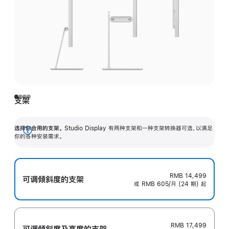
支架
选择你合用的支架。
Studio Display 有两种支架和一种支架转换器可选，以满足
展
你的各种安装需求。
开
RMB 14,499
可调倾斜度的支架
或 RMB 605/月 (24 期) 起
RMB 17,499
可调倾斜度及高‍度的支‍架