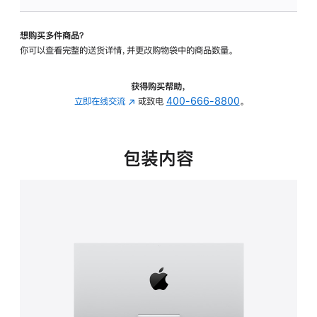
板
-
想购买多件商品？
可
你可以查看完整的送货详情，并更改购物袋中的商品数量。
调
倾
斜
获得购买帮助，
度
立即在线交流
(在
或致电
400-666-8800
。
的
新
支
窗
架
口
包装内容
的
中
分
打
期
开)
付
款
选
项)