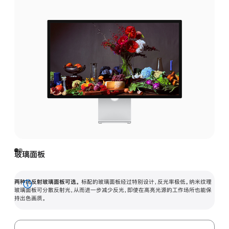
玻璃面板
两种抗反射玻璃面板可选。
标配的玻璃面板经过特别设计，反光率极低。纳米纹理
展
玻璃面板可分散反射光，从而进一步减少反光，即使在高亮光源的工作场所也能保
持出色画质。
开