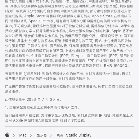
期付款方案由信用卡发卡机构 (包括但不限于招商银行、中国建设银行、中国工商银行
等，具体支持分期付款服务的可选择银行及对应分期付款方案请见付款页面)、蚂蚁金服
(花呗) 以及微信分付面向符合条件的中国大陆居民提供。部分银行会要求你通过支付
宝完成购买。Apple Store 零售店的分期付款方案可能与 Apple Store 在线商店不
同，请到店咨询 Specialist 专家。所有银行信用卡分期均需经你的信用卡发卡机构批
准；对于花呗分期，需经蚂蚁金服批准；对于微信分付分期，需经微信分付批准。如果你选
择的分期付款方案未获得信用卡发卡机构、蚂蚁金服或微信分付的批准，Apple 将不会
被告知原因。请参阅信用卡发卡机构 (包括但不限于招商银行、中国建设银行、中国工商
银行等，具体支持分期付款服务的可选择银行请见付款页面) 网站、支付宝网站和微信
分付服务页面，了解相关条件、费用和收费。订单可能需要满足特定金额要求，不同免息
分期期数对应的最低限额可能有所不同。上述分期付款服务只适用于个人消费者。企业
和教育机构客户、企业员工购买计划 (EPP) 和 Apple 员工购买计划 (EPP) 适用的分
期付款方案可能与上述方案不同，详情请参见教育商店、EPP 在线商店和企业商店。公
司信用卡无资格申请分期。招商银行分期付款单笔订单最高限额为 RMB 150000。
当商品有货并/或发货时，购物金额将计入你的信用卡、支付宝或微信分付账单。相关财
务费用将显示在你的信用卡对账单、支付宝或微信账户中。
产品按广告宣传价或标价提供分期付款服务。价格包含增值税。所有订单均可享受免费
送货服务。
此信息更新于 2026 年 7 月 30 日。
1. 重量依配置和制造工艺的不同而可能有所差异。
我们会使用你所在位置，为你更快显示送货选项。我们通过你的 IP 地址，或者你在上次
访问 Apple 网站时输入的位置信息，找到了你的位置。
Mac
显示器
购买 Studio Display