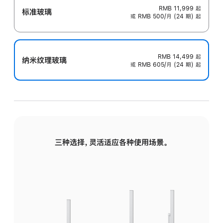
RMB 11,999
起
标准玻璃
或 RMB 500/月 (24 期) 起
RMB 14,499
起
纳米纹理玻璃
或 RMB 605/月 (24 期) 起
三种选择，灵活适应各种使用场景。
标