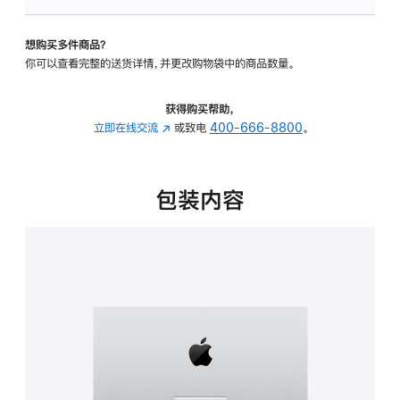
板
-
想购买多件商品？
可
你可以查看完整的送货详情，并更改购物袋中的商品数量。
调
倾
斜
获得购买帮助，
度
立即在线交流
(在
或致电
400-666-8800
。
的
新
支
窗
架
口
包装内容
的
中
分
打
期
开)
付
款
选
项)