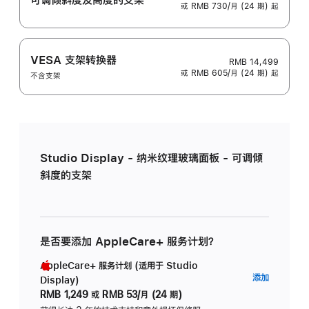
或 RMB 730/月 (24 期) 起
VESA 支架转换器
RMB 14,499
或 RMB 605/月 (24 期) 起
不含支架
Studio Display - 纳米纹理玻璃面板 - 可调倾
斜度的支架
是否要添加 AppleCare+ 服务计划？
AppleCare+ 服务计划 (适用于 Studio
AppleC
添加
Display)
服
RMB 1,249
或
RMB 53/月 (24 期)