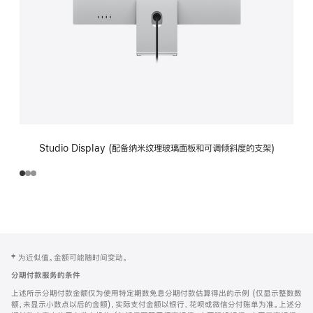
Studio Display (配备纳米纹理玻璃面板和可调倾斜度的支架)
网
脚
‡ 为近似值。金额可能随时间变动。
注
页
分期付款服务的条件
页
上述所示分期付款金额仅为使用特定期数免息分期付款估算得出的示例 (仅显示整数数
脚
额，未显示小数点以后的金额)，实际支付金额以银行、花呗或微信分付账单为准。上述分