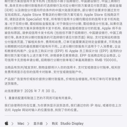
期付款方案由信用卡发卡机构 (包括但不限于招商银行、中国建设银行、中国工商银行
等，具体支持分期付款服务的可选择银行及对应分期付款方案请见付款页面)、蚂蚁金服
(花呗) 以及微信分付面向符合条件的中国大陆居民提供。部分银行会要求你通过支付
宝完成购买。Apple Store 零售店的分期付款方案可能与 Apple Store 在线商店不
同，请到店咨询 Specialist 专家。所有银行信用卡分期均需经你的信用卡发卡机构批
准；对于花呗分期，需经蚂蚁金服批准；对于微信分付分期，需经微信分付批准。如果你选
择的分期付款方案未获得信用卡发卡机构、蚂蚁金服或微信分付的批准，Apple 将不会
被告知原因。请参阅信用卡发卡机构 (包括但不限于招商银行、中国建设银行、中国工商
银行等，具体支持分期付款服务的可选择银行请见付款页面) 网站、支付宝网站和微信
分付服务页面，了解相关条件、费用和收费。订单可能需要满足特定金额要求，不同免息
分期期数对应的最低限额可能有所不同。上述分期付款服务只适用于个人消费者。企业
和教育机构客户、企业员工购买计划 (EPP) 和 Apple 员工购买计划 (EPP) 适用的分
期付款方案可能与上述方案不同，详情请参见教育商店、EPP 在线商店和企业商店。公
司信用卡无资格申请分期。招商银行分期付款单笔订单最高限额为 RMB 150000。
当商品有货并/或发货时，购物金额将计入你的信用卡、支付宝或微信分付账单。相关财
务费用将显示在你的信用卡对账单、支付宝或微信账户中。
产品按广告宣传价或标价提供分期付款服务。价格包含增值税。所有订单均可享受免费
送货服务。
此信息更新于 2026 年 7 月 30 日。
1. 重量依配置和制造工艺的不同而可能有所差异。
我们会使用你所在位置，为你更快显示送货选项。我们通过你的 IP 地址，或者你在上次
访问 Apple 网站时输入的位置信息，找到了你的位置。
Mac
显示器
购买 Studio Display