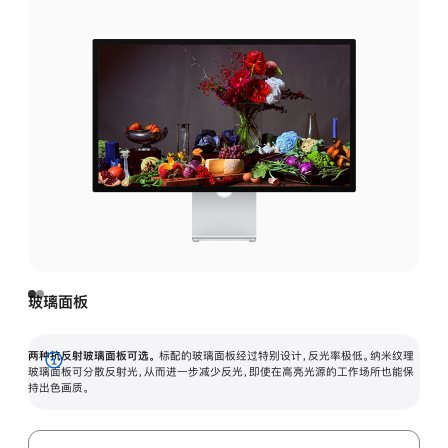
玻璃面板
两种抗反射玻璃面板可选。
标配的玻璃面板经过特别设计，反光率极低。纳米纹理
展
玻璃面板可分散反射光，从而进一步减少反光，即使在高亮光源的工作场所也能保
持出色画质。
开