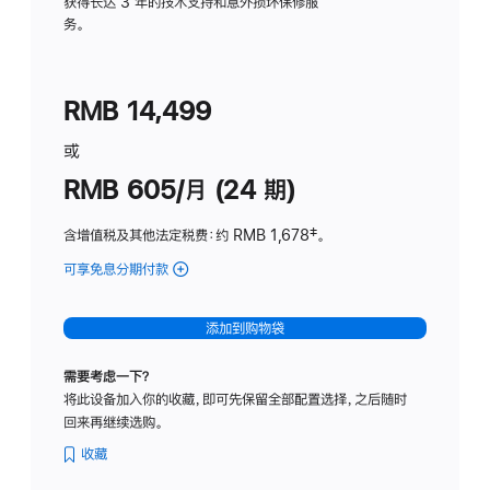
务
获得长达 3 年的技术支持和意外损坏保修服
务。
计
划
(适
RMB 14,499
用
于
或
Studio
RMB 605/月 (24 期)
Display
含增值税及其他法定税费
：约 RMB 1,678
脚
‡。
注
可享免息分期付款
(Studio
Display
-
添加到购物袋
纳
米
需要考虑一下？
纹
将此设备加入你的收藏，即可先保留全部配置选择，之后随时
理
回来再继续选购。
玻
璃
收藏
面