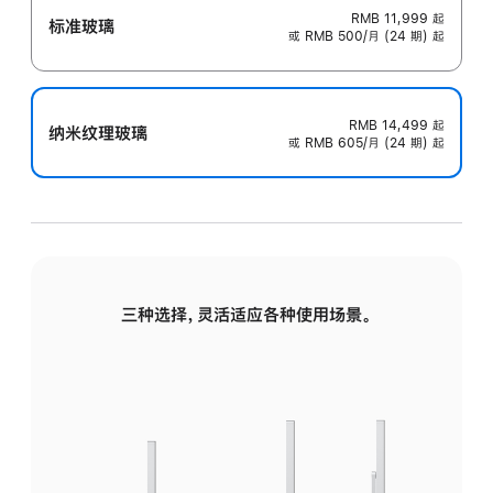
RMB 11,999
起
标准玻璃
或 RMB 500/月 (24 期) 起
RMB 14,499
起
纳米纹理玻璃
或 RMB 605/月 (24 期) 起
三种选择，灵活适应各种使用场景。
标