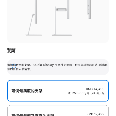
支架
选择你合用的支架。
Studio Display 有两种支架和一种支架转换器可选，以满足
展
你的各种安装需求。
开
RMB 14,499
可调倾斜度的支架
或 RMB 605/月 (24 期) 起
RMB 17,499
可调倾斜度及高‍度的支‍架