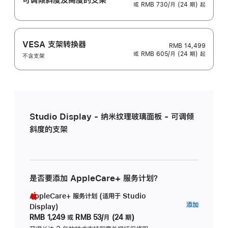
或 RMB 730/月 (24 期) 起
VESA 支架转换器
RMB 14,499
或 RMB 605/月 (24 期) 起
不含支架
Studio Display - 纳米纹理玻璃面板 - 可调倾
斜度的支架
是否要添加 AppleCare+ 服务计划？
AppleCare+ 服务计划 (适用于 Studio
AppleC
添加
Display)
服
RMB 1,249
或
RMB 53/月 (24 期)