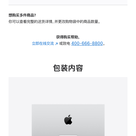
板
-
想购买多件商品？
可
你可以查看完整的送货详情，并更改购物袋中的商品数量。
调
倾
斜
获得购买帮助，
度
立即在线交流
(在
或致电
400-666-8800
。
的
新
支
窗
架
口
包装内容
的
中
分
打
期
开)
付
款
选
项)