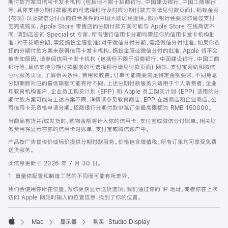
期付款方案由信用卡发卡机构 (包括但不限于招商银行、中国建设银行、中国工商银行
等，具体支持分期付款服务的可选择银行及对应分期付款方案请见付款页面)、蚂蚁金服
(花呗) 以及微信分付面向符合条件的中国大陆居民提供。部分银行会要求你通过支付
宝完成购买。Apple Store 零售店的分期付款方案可能与 Apple Store 在线商店不
同，请到店咨询 Specialist 专家。所有银行信用卡分期均需经你的信用卡发卡机构批
准；对于花呗分期，需经蚂蚁金服批准；对于微信分付分期，需经微信分付批准。如果你选
择的分期付款方案未获得信用卡发卡机构、蚂蚁金服或微信分付的批准，Apple 将不会
被告知原因。请参阅信用卡发卡机构 (包括但不限于招商银行、中国建设银行、中国工商
银行等，具体支持分期付款服务的可选择银行请见付款页面) 网站、支付宝网站和微信
分付服务页面，了解相关条件、费用和收费。订单可能需要满足特定金额要求，不同免息
分期期数对应的最低限额可能有所不同。上述分期付款服务只适用于个人消费者。企业
和教育机构客户、企业员工购买计划 (EPP) 和 Apple 员工购买计划 (EPP) 适用的分
期付款方案可能与上述方案不同，详情请参见教育商店、EPP 在线商店和企业商店。公
司信用卡无资格申请分期。招商银行分期付款单笔订单最高限额为 RMB 150000。
当商品有货并/或发货时，购物金额将计入你的信用卡、支付宝或微信分付账单。相关财
务费用将显示在你的信用卡对账单、支付宝或微信账户中。
产品按广告宣传价或标价提供分期付款服务。价格包含增值税。所有订单均可享受免费
送货服务。
此信息更新于 2026 年 7 月 30 日。
1. 重量依配置和制造工艺的不同而可能有所差异。
我们会使用你所在位置，为你更快显示送货选项。我们通过你的 IP 地址，或者你在上次
访问 Apple 网站时输入的位置信息，找到了你的位置。
Mac
显示器
购买 Studio Display