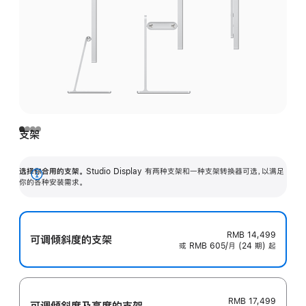
支架
选择你合用的支架。
Studio Display 有两种支架和一种支架转换器可选，以满足
展
你的各种安装需求。
开
RMB 14,499
可调倾斜度的支架
或 RMB 605/月 (24 期) 起
RMB 17,499
可调倾斜度及高‍度的支‍架