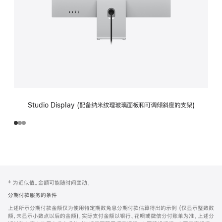
Studio Display (配备纳米纹理玻璃面板和可调倾斜度的支架)
网
脚
‡ 为近似值。金额可能随时间变动。
注
页
分期付款服务的条件
页
上述所示分期付款金额仅为使用特定期数免息分期付款估算得出的示例 (仅显示整数数
脚
额，未显示小数点以后的金额)，实际支付金额以银行、花呗或微信分付账单为准。上述分