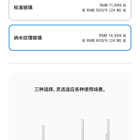
RMB 11,999
起
标准玻璃
或 RMB 500/月 (24 期) 起
RMB 14,499
起
纳米纹理玻璃
或 RMB 605/月 (24 期) 起
三种选择，灵活适应各种使用场景。
标