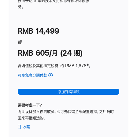
务
获得长达 3 年的技术支持和意外损坏保修服
务。
计
划
(适
RMB 14,499
用
于
或
Studio
RMB 605/月 (24 期)
Display
含增值税及其他法定税费
：约 RMB 1,678
脚
‡。
注
可享免息分期付款
(Studio
Display
-
添加到购物袋
纳
米
需要考虑一下？
纹
将此设备加入你的收藏，即可先保留全部配置选择，之后随时
理
回来再继续选购。
玻
璃
收藏
面