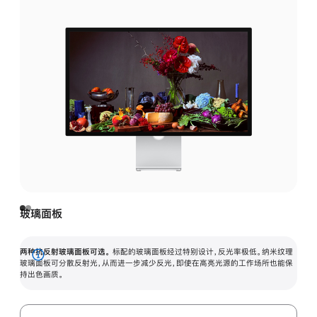
玻璃面板
两种抗反射玻璃面板可选。
标配的玻璃面板经过特别设计，反光率极低。纳米纹理
展
玻璃面板可分散反射光，从而进一步减少反光，即使在高亮光源的工作场所也能保
持出色画质。
开