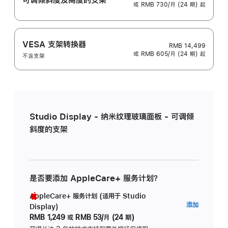
或 RMB 730/月 (24 期) 起
VESA 支架转换器
RMB 14,499
或 RMB 605/月 (24 期) 起
不含支架
Studio Display - 纳米纹理玻璃面板 - 可调倾
斜度的支架
是否要添加 AppleCare+ 服务计划？
AppleCare+ 服务计划 (适用于 Studio
AppleC
添加
Display)
服
RMB 1,249
或
RMB 53/月 (24 期)