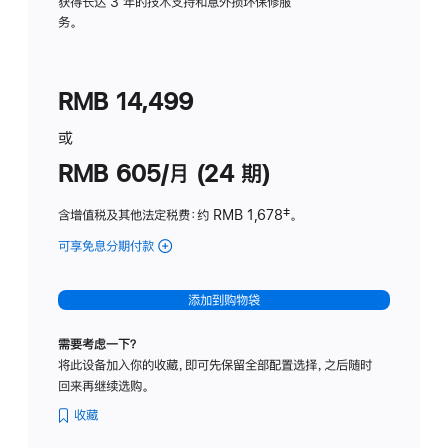
务
获得长达 3 年的技术支持和意外损坏保修服
务。
计
划
(适
RMB 14,499
用
于
或
Studio
RMB 605/月 (24 期)
Display
含增值税及其他法定税费
：约 RMB 1,678
脚
‡。
注
可享免息分期付款
(Studio
Display
-
添加到购物袋
纳
米
需要考虑一下？
纹
将此设备加入你的收藏，即可先保留全部配置选择，之后随时
理
回来再继续选购。
玻
璃
收藏
面