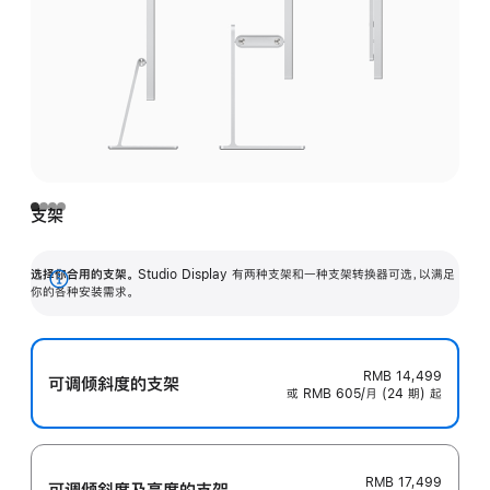
支架
选择你合用的支架。
Studio Display 有两种支架和一种支架转换器可选，以满足
展
你的各种安装需求。
开
RMB 14,499
可调倾斜度的支架
或 RMB 605/月 (24 期) 起
RMB 17,499
可调倾斜度及高‍度的支‍架