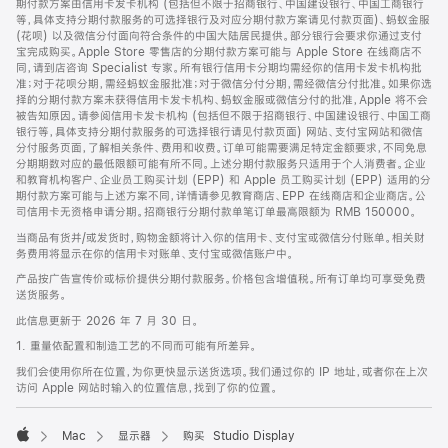
期付款方案由信用卡发卡机构 (包括但不限于招商银行、中国建设银行、中国工商银行
等，具体支持分期付款服务的可选择银行及对应分期付款方案请见付款页面)、蚂蚁金服
(花呗) 以及微信分付面向符合条件的中国大陆居民提供。部分银行会要求你通过支付
宝完成购买。Apple Store 零售店的分期付款方案可能与 Apple Store 在线商店不
同，请到店咨询 Specialist 专家。所有银行信用卡分期均需经你的信用卡发卡机构批
准；对于花呗分期，需经蚂蚁金服批准；对于微信分付分期，需经微信分付批准。如果你选
择的分期付款方案未获得信用卡发卡机构、蚂蚁金服或微信分付的批准，Apple 将不会
被告知原因。请参阅信用卡发卡机构 (包括但不限于招商银行、中国建设银行、中国工商
银行等，具体支持分期付款服务的可选择银行请见付款页面) 网站、支付宝网站和微信
分付服务页面，了解相关条件、费用和收费。订单可能需要满足特定金额要求，不同免息
分期期数对应的最低限额可能有所不同。上述分期付款服务只适用于个人消费者。企业
和教育机构客户、企业员工购买计划 (EPP) 和 Apple 员工购买计划 (EPP) 适用的分
期付款方案可能与上述方案不同，详情请参见教育商店、EPP 在线商店和企业商店。公
司信用卡无资格申请分期。招商银行分期付款单笔订单最高限额为 RMB 150000。
当商品有货并/或发货时，购物金额将计入你的信用卡、支付宝或微信分付账单。相关财
务费用将显示在你的信用卡对账单、支付宝或微信账户中。
产品按广告宣传价或标价提供分期付款服务。价格包含增值税。所有订单均可享受免费
送货服务。
此信息更新于 2026 年 7 月 30 日。
1. 重量依配置和制造工艺的不同而可能有所差异。
我们会使用你所在位置，为你更快显示送货选项。我们通过你的 IP 地址，或者你在上次
访问 Apple 网站时输入的位置信息，找到了你的位置。
Mac
显示器
购买 Studio Display