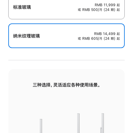
RMB 11,999
起
标准玻璃
或 RMB 500/月 (24 期) 起
RMB 14,499
起
纳米纹理玻璃
或 RMB 605/月 (24 期) 起
三种选择，灵活适应各种使用场景。
标