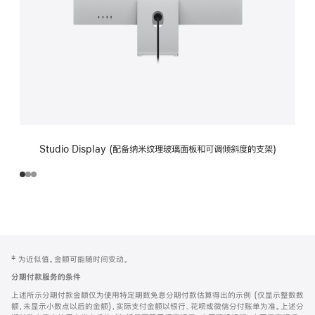
Studio Display (配备纳米纹理玻璃面板和可调倾斜度的支架)
网
脚
‡ 为近似值。金额可能随时间变动。
注
页
分期付款服务的条件
页
上述所示分期付款金额仅为使用特定期数免息分期付款估算得出的示例 (仅显示整数数
脚
额，未显示小数点以后的金额)，实际支付金额以银行、花呗或微信分付账单为准。上述分