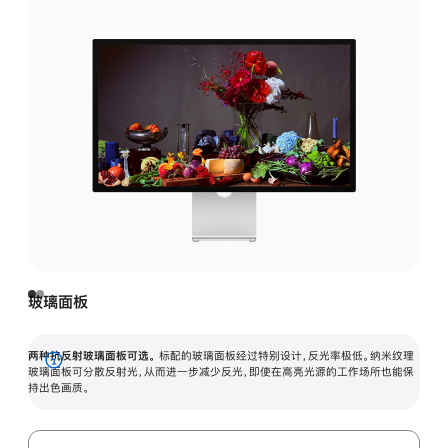
玻璃面板
两种抗反射玻璃面板可选。
标配的玻璃面板经过特别设计，反光率极低。纳米纹理
展
玻璃面板可分散反射光，从而进一步减少反光，即使在高亮光源的工作场所也能保
持出色画质。
开