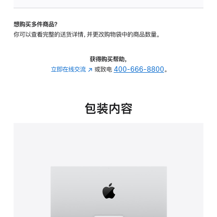
板
-
想购买多件商品？
可
你可以查看完整的送货详情，并更改购物袋中的商品数量。
调
倾
斜
获得购买帮助，
度
立即在线交流
(在
或致电
400-666-8800
。
的
新
支
窗
架
口
包装内容
的
中
分
打
期
开)
付
款
选
项)