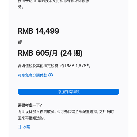
务
获得长达 3 年的技术支持和意外损坏保修服
务。
计
划
(适
RMB 14,499
用
于
或
Studio
RMB 605/月 (24 期)
Display
含增值税及其他法定税费
：约 RMB 1,678
脚
‡。
注
可享免息分期付款
(Studio
Display
-
添加到购物袋
纳
米
需要考虑一下？
纹
将此设备加入你的收藏，即可先保留全部配置选择，之后随时
理
回来再继续选购。
玻
璃
收藏
面