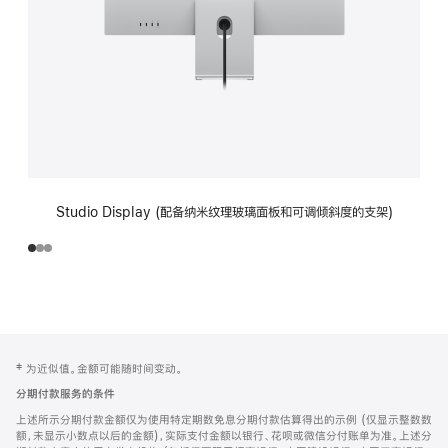
Studio Display (配备纳米纹理玻璃面板和可调倾斜度的支架)
网
脚
‡ 为近似值。金额可能随时间变动。
注
页
分期付款服务的条件
页
上述所示分期付款金额仅为使用特定期数免息分期付款估算得出的示例 (仅显示整数数
脚
额，未显示小数点以后的金额)，实际支付金额以银行、花呗或微信分付账单为准。上述分