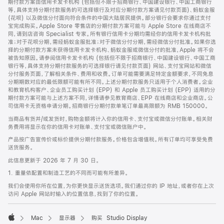
期付款方案由信用卡发卡机构 (包括但不限于招商银行、中国建设银行、中国工商银行
等，具体支持分期付款服务的可选择银行及对应分期付款方案请见付款页面)、蚂蚁金服
(花呗) 以及微信分付面向符合条件的中国大陆居民提供。部分银行会要求你通过支付
宝完成购买。Apple Store 零售店的分期付款方案可能与 Apple Store 在线商店不
同，请到店咨询 Specialist 专家。所有银行信用卡分期均需经你的信用卡发卡机构批
准；对于花呗分期，需经蚂蚁金服批准；对于微信分付分期，需经微信分付批准。如果你选
择的分期付款方案未获得信用卡发卡机构、蚂蚁金服或微信分付的批准，Apple 将不会
被告知原因。请参阅信用卡发卡机构 (包括但不限于招商银行、中国建设银行、中国工商
银行等，具体支持分期付款服务的可选择银行请见付款页面) 网站、支付宝网站和微信
分付服务页面，了解相关条件、费用和收费。订单可能需要满足特定金额要求，不同免息
分期期数对应的最低限额可能有所不同。上述分期付款服务只适用于个人消费者。企业
和教育机构客户、企业员工购买计划 (EPP) 和 Apple 员工购买计划 (EPP) 适用的分
期付款方案可能与上述方案不同，详情请参见教育商店、EPP 在线商店和企业商店。公
司信用卡无资格申请分期。招商银行分期付款单笔订单最高限额为 RMB 150000。
当商品有货并/或发货时，购物金额将计入你的信用卡、支付宝或微信分付账单。相关财
务费用将显示在你的信用卡对账单、支付宝或微信账户中。
产品按广告宣传价或标价提供分期付款服务。价格包含增值税。所有订单均可享受免费
送货服务。
此信息更新于 2026 年 7 月 30 日。
1. 重量依配置和制造工艺的不同而可能有所差异。
我们会使用你所在位置，为你更快显示送货选项。我们通过你的 IP 地址，或者你在上次
访问 Apple 网站时输入的位置信息，找到了你的位置。
Mac
显示器
购买 Studio Display