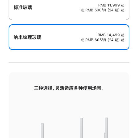
RMB 11,999
起
标准玻璃
或 RMB 500/月 (24 期) 起
RMB 14,499
起
纳米纹理玻璃
或 RMB 605/月 (24 期) 起
三种选择，灵活适应各种使用场景。
标