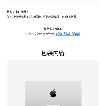
板
-
想购买多件商品？
可
你可以查看完整的送货详情，并更改购物袋中的商品数量。
调
倾
斜
获得购买帮助，
度
立即在线交流
(在
或致电
400-666-8800
。
的
新
支
窗
架
口
包装内容
的
中
分
打
期
开)
付
款
选
项)