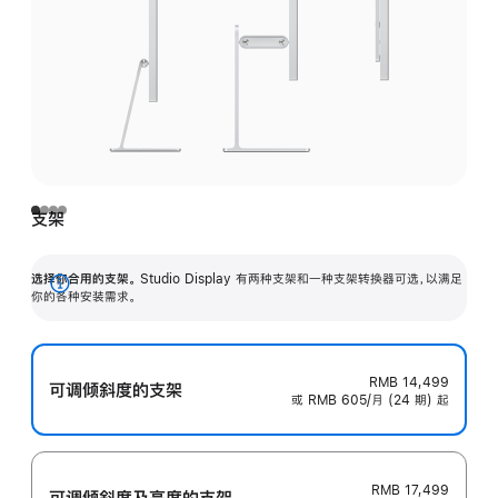
支架
选择你合用的支架。
Studio Display 有两种支架和一种支架转换器可选，以满足
展
你的各种安装需求。
开
RMB 14,499
可调倾斜度的支架
或 RMB 605/月 (24 期) 起
RMB 17,499
可调倾斜度及高‍度的支‍架