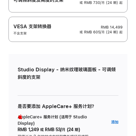
或 RMB 730/月 (24 期) 起
VESA 支架转换器
RMB 14,499
或 RMB 605/月 (24 期) 起
不含支架
Studio Display - 纳米纹理玻璃面板 - 可调倾
斜度的支架
是否要添加 AppleCare+ 服务计划？
AppleCare+ 服务计划 (适用于 Studio
AppleC
添加
Display)
服
RMB 1,249
或
RMB 53/月 (24 期)