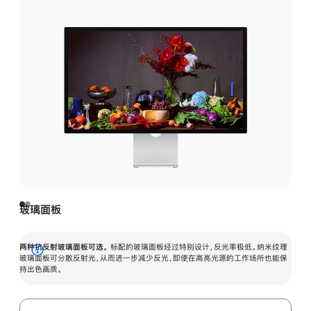
玻璃面板
两种抗反射玻璃面板可选。
标配的玻璃面板经过特别设计，反光率极低。纳米纹理
展
玻璃面板可分散反射光，从而进一步减少反光，即使在高亮光源的工作场所也能保
持出色画质。
开