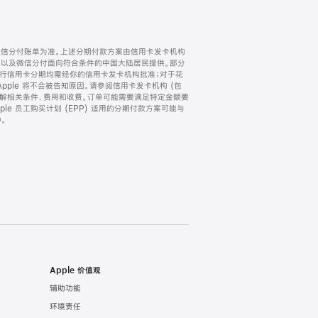
微信分付账单为准。上述分期付款方案由信用卡发卡机构
) 以及微信分付面向符合条件的中国大陆居民提供。部分
家。所有银行信用卡分期均需经你的信用卡发卡机构批准；对于花
ple 将不会被告知原因。请参阅信用卡发卡机构 (包
了解相关条件、费用和收费。订单可能需要满足特定金额要
e 员工购买计划 (EPP) 适用的分期付款方案可能与
。
Apple 价值观
辅助功能
环境责任