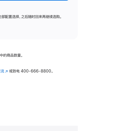
全部配置选择，之后随时回来再继续选购。
中的商品数量。
交流
(在
或致电
400-666-8800。
新
窗
口
中
打
开)