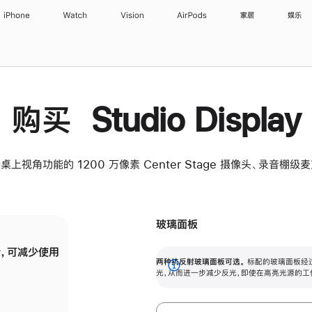
iPhone
Watch
Vision
AirPods
家居
娱乐
购买 Studio Display
桌上视角功能的 1200 万像素 Center Stage 摄像头、录音棚
玻璃面板
，可减少使用
纳米纹理玻璃面板可进一步减少反光，即使在
两种抗反射玻璃面板可选。
标配的玻璃面板经
。
有高亮光源的场所使用，也能保持出色画质。
展
光，从而进一步减少反光，即使在高亮光源的工
开