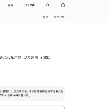
配件
技术支持
概览
技术规格
级麦克风和扬声器，以及雷雳 5 端口。
过特别设计，反光率极低。纳米纹理玻璃面板可分散反射
作场所也能保持出色画质。