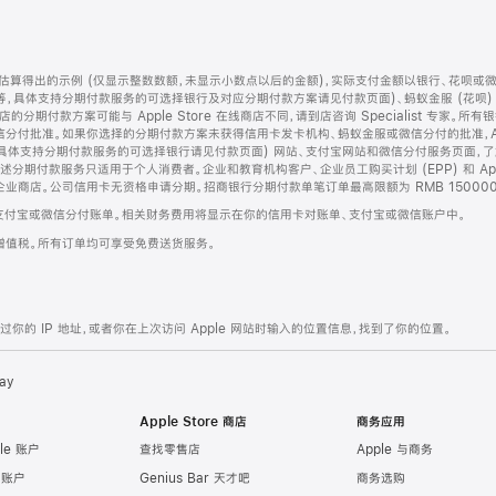
算得出的示例 (仅显示整数数额，未显示小数点以后的金额)，实际支付金额以银行、花呗或
等，具体支持分期付款服务的可选择银行及对应分期付款方案请见付款页面)、蚂蚁金服 (花呗
售店的分期付款方案可能与 Apple Store 在线商店不同，请到店咨询 Specialist 专
分付批准。如果你选择的分期付款方案未获得信用卡发卡机构、蚂蚁金服或微信分付的批准，Ap
具体支持分期付款服务的可选择银行请见付款页面) 网站、支付宝网站和微信分付服务页面，
期付款服务只适用于个人消费者。企业和教育机构客户、企业员工购买计划 (EPP) 和 Appl
企业商店。公司信用卡无资格申请分期。招商银行分期付款单笔订单最高限额为 RMB 150000
支付宝或微信分付账单。相关财务费用将显示在你的信用卡对账单、支付宝或微信账户中。
增值税。所有订单均可享受免费送货服务。
的 IP 地址，或者你在上次访问 Apple 网站时输入的位置信息，找到了你的位置。
ay
Apple Store 商店
商务应用
le 账户
查找零售店
Apple 与商务
e 账户
Genius Bar 天才吧
商务选购