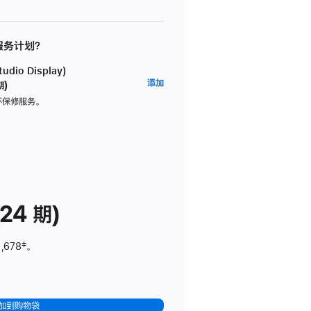
 服务计划？
dio Display)
AppleCare+
添加
期)
服
坏保修服务。
务
计
划
(适
用
于
24 期)
Studio
Display)
,678
脚
‡。
注
加到购物袋