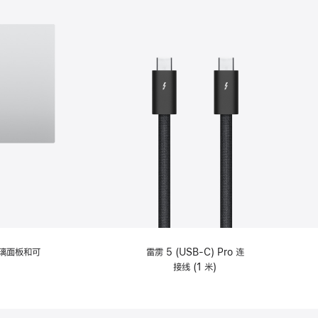
选
项)
理玻璃面板和可
雷雳 5 (USB-C) Pro 连
接线 (1 米)