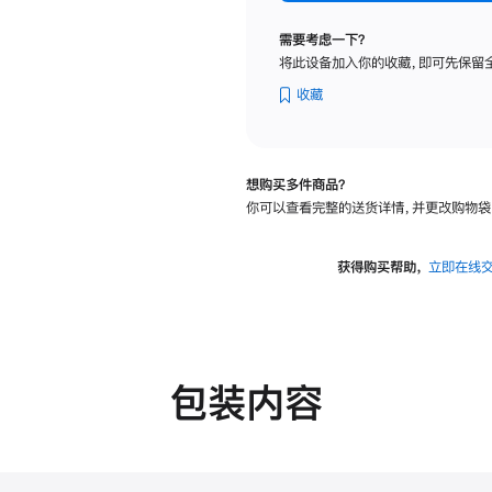
纳
米
需要考虑一下？
纹
将此设备加入你的收藏，即可先保留
理
玻
收藏
璃
面
板
想购买多件商品？
-
你可以查看完整的送货详情，并更改购物袋
可
调
倾
获得购买帮助，
立即在线
斜
度
的
支
架
包装内容
的
分
期
付
款