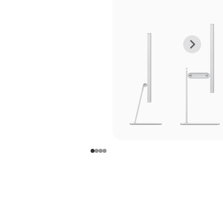
上
下
一
一
张
张
图
图
库
库
图
图
片
片
-
-
支
支
架
架