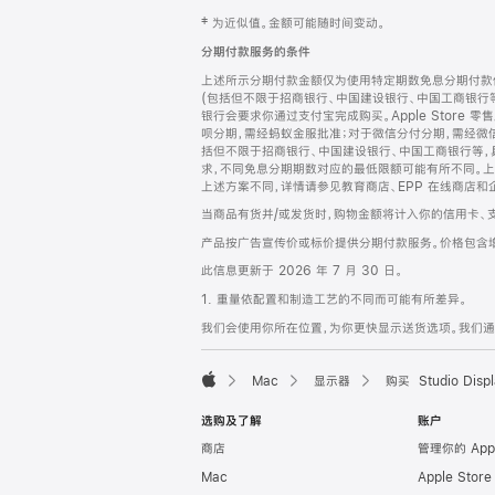
网
脚
‡ 为近似值。金额可能随时间变动。
注
页
分期付款服务的条件
页
上述所示分期付款金额仅为使用特定期数免息分期付款估
脚
(包括但不限于招商银行、中国建设银行、中国工商银行
银行会要求你通过支付宝完成购买。Apple Store 零
呗分期，需经蚂蚁金服批准；对于微信分付分期，需经微信
括但不限于招商银行、中国建设银行、中国工商银行等，
求，不同免息分期期数对应的最低限额可能有所不同。上述分
上述方案不同，详情请参见教育商店、EPP 在线商店和
当商品有货并/或发货时，购物金额将计入你的信用卡、
产品按广告宣传价或标价提供分期付款服务。价格包含
此信息更新于 2026 年 7 月 30 日。
1. 重量依配置和制造工艺的不同而可能有所差异。
我们会使用你所在位置，为你更快显示送货选项。我们通过你
Mac
显示器
购买 Studio Displ
Apple
选购及了解
账户
商店
管理你的 App
Mac
Apple Stor