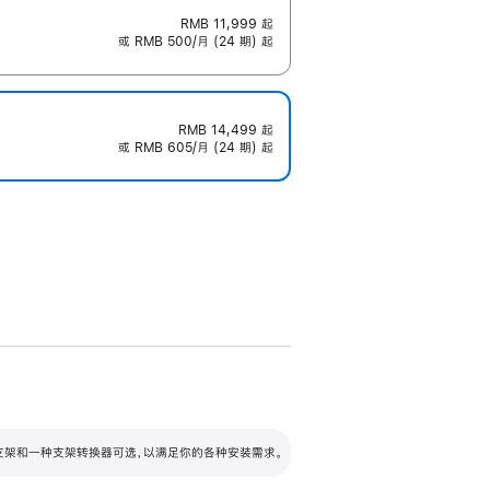
RMB 11,999
起
或 RMB 500/月 (24 期) 起
RMB 14,499
起
或 RMB 605/月 (24 期) 起
配可调倾斜度及高度的支架，额外增加 105
VESA 支架转换器
 有两种支架和一种支架转换器可选，以满足你的各种安装需求。
毫米的高度调节范围。
容的支架 (未随附)