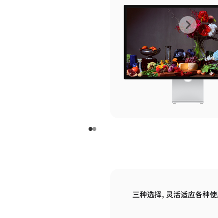
上
下
一
一
张
张
图
图
库
库
图
图
片
片
-
-
玻
玻
璃
璃
三种选择，灵活适应各种使
面
面
板
板