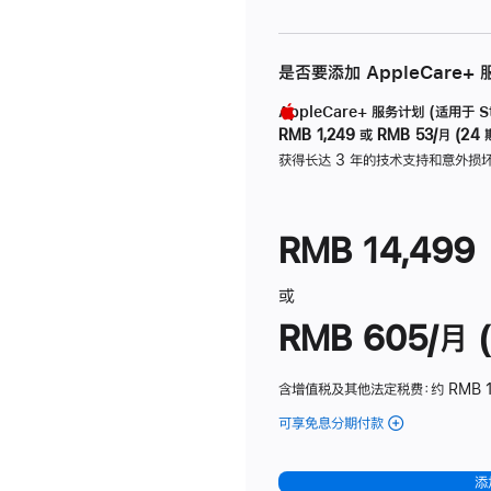
是否要添加 AppleCare+
AppleCare+ 服务计划 (适用于 Stu
RMB 1,249
或
RMB 53/月 (24 
获得长达 3 年的技术支持和意外损
RMB 14,499
或
RMB 605/月 (
含增值税及其他法定税费
：约 RMB 1
可享免息分期付款
(Studio
Display
-
添