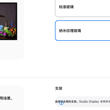
标准玻璃
纳米纹理玻璃
支架
用场景。
标配可调倾斜度的支架，提供 30 度的倾斜度
选
选择你合用的支架。
Studio Display
调节范围。
展