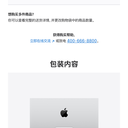
板
-
想购买多件商品？
可
你可以查看完整的送货详情，并更改购物袋中的商品数量。
调
倾
斜
获得购买帮助，
度
立即在线交流
(在
或致电
400-666-8800
。
的
新
支
窗
架
口
包装内容
的
中
分
打
期
开)
付
款
选
项)