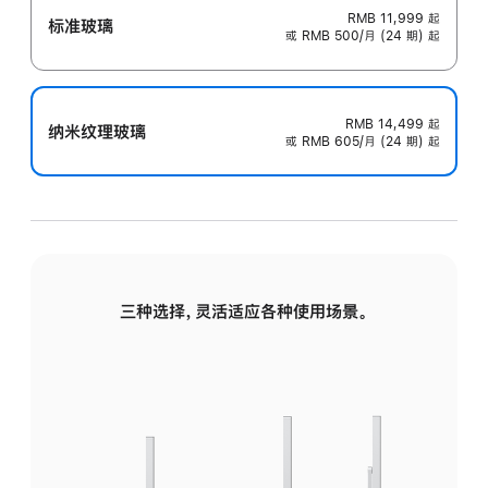
RMB 11,999
起
标准玻璃
或 RMB 500/月 (24 期) 起
RMB 14,499
起
纳米纹理玻璃
或 RMB 605/月 (24 期) 起
三种选择，灵活适应各种使用场景。
标