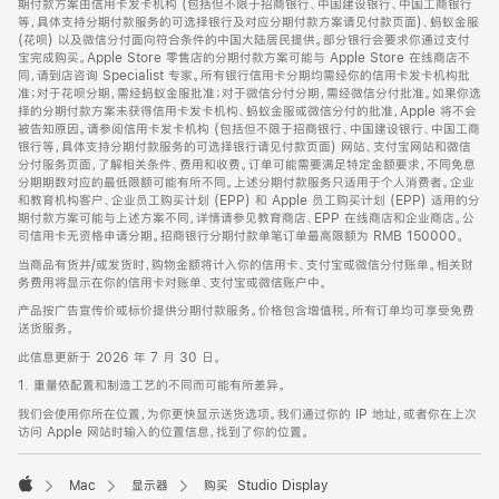
期付款方案由信用卡发卡机构 (包括但不限于招商银行、中国建设银行、中国工商银行
等，具体支持分期付款服务的可选择银行及对应分期付款方案请见付款页面)、蚂蚁金服
(花呗) 以及微信分付面向符合条件的中国大陆居民提供。部分银行会要求你通过支付
宝完成购买。Apple Store 零售店的分期付款方案可能与 Apple Store 在线商店不
同，请到店咨询 Specialist 专家。所有银行信用卡分期均需经你的信用卡发卡机构批
准；对于花呗分期，需经蚂蚁金服批准；对于微信分付分期，需经微信分付批准。如果你选
择的分期付款方案未获得信用卡发卡机构、蚂蚁金服或微信分付的批准，Apple 将不会
被告知原因。请参阅信用卡发卡机构 (包括但不限于招商银行、中国建设银行、中国工商
银行等，具体支持分期付款服务的可选择银行请见付款页面) 网站、支付宝网站和微信
分付服务页面，了解相关条件、费用和收费。订单可能需要满足特定金额要求，不同免息
分期期数对应的最低限额可能有所不同。上述分期付款服务只适用于个人消费者。企业
和教育机构客户、企业员工购买计划 (EPP) 和 Apple 员工购买计划 (EPP) 适用的分
期付款方案可能与上述方案不同，详情请参见教育商店、EPP 在线商店和企业商店。公
司信用卡无资格申请分期。招商银行分期付款单笔订单最高限额为 RMB 150000。
当商品有货并/或发货时，购物金额将计入你的信用卡、支付宝或微信分付账单。相关财
务费用将显示在你的信用卡对账单、支付宝或微信账户中。
产品按广告宣传价或标价提供分期付款服务。价格包含增值税。所有订单均可享受免费
送货服务。
此信息更新于 2026 年 7 月 30 日。
1. 重量依配置和制造工艺的不同而可能有所差异。
我们会使用你所在位置，为你更快显示送货选项。我们通过你的 IP 地址，或者你在上次
访问 Apple 网站时输入的位置信息，找到了你的位置。
Mac
显示器
购买 Studio Display