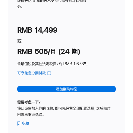
务
获得长达 3 年的技术支持和意外损坏保修服
务。
计
划
(适
RMB 14,499
用
于
或
Studio
RMB 605/月 (24 期)
Display
含增值税及其他法定税费
：约 RMB 1,678
脚
‡。
注
可享免息分期付款
(Studio
Display
-
添加到购物袋
纳
米
需要考虑一下？
纹
将此设备加入你的收藏，即可先保留全部配置选择，之后随时
理
回来再继续选购。
玻
璃
收藏
面