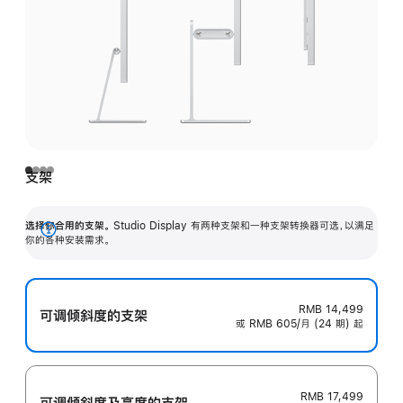
支架
选择你合用的支架。
Studio Display 有两种支架和一种支架转换器可选，以满足
展
你的各种安装需求。
开
RMB 14,499
可调倾斜度的支架
或 RMB 605/月 (24 期) 起
RMB 17,499
可调倾斜度及高‍度的支‍架