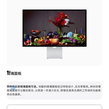
玻璃面板
两种抗反射玻璃面板可选。
标配的玻璃面板经过特别设计，反光率极低。纳米纹理
展
玻璃面板可分散反射光，从而进一步减少反光，即使在高亮光源的工作场所也能保
持出色画质。
开