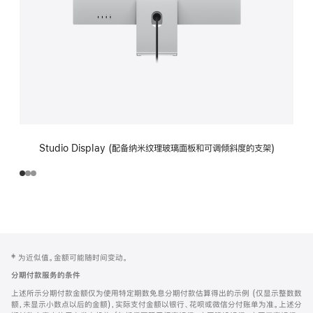
Studio Display (配备纳米纹理玻璃面板和可调倾斜度的支架)
网
脚
‡ 为近似值。金额可能随时间变动。
注
页
分期付款服务的条件
页
上述所示分期付款金额仅为使用特定期数免息分期付款估算得出的示例 (仅显示整数数
脚
额，未显示小数点以后的金额)，实际支付金额以银行、花呗或微信分付账单为准。上述分