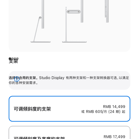
支架
选择你合用的支架。
Studio Display 有两种支架和一种支架转换器可选，以满足
展
你的各种安装需求。
开
RMB 14,499
可调倾斜度的支架
或 RMB 605/月 (24 期) 起
RMB 17,499
可调倾斜度及高‍度的支‍架