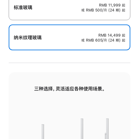
RMB 11,999
起
标准玻璃
或 RMB 500/月 (24 期) 起
RMB 14,499
起
纳米纹理玻璃
或 RMB 605/月 (24 期) 起
三种选择，灵活适应各种使用场景。
标