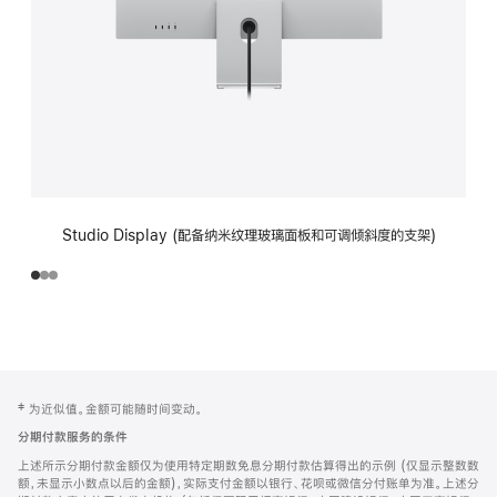
Studio Display (配备纳米纹理玻璃面板和可调倾斜度的支架)
网
脚
‡ 为近似值。金额可能随时间变动。
注
页
分期付款服务的条件
页
上述所示分期付款金额仅为使用特定期数免息分期付款估算得出的示例 (仅显示整数数
脚
额，未显示小数点以后的金额)，实际支付金额以银行、花呗或微信分付账单为准。上述分