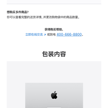
板
-
想购买多件商品？
可
你可以查看完整的送货详情，并更改购物袋中的商品数量。
调
倾
斜
获得购买帮助，
度
立即在线交流
(在
或致电
400-666-8800
。
的
新
支
窗
架
口
包装内容
的
中
分
打
期
开)
付
款
选
项)