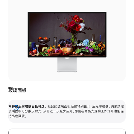
玻璃面板
两种抗反射玻璃面板可选。
标配的玻璃面板经过特别设计，反光率极低。纳米纹理
展
玻璃面板可分散反射光，从而进一步减少反光，即使在高亮光源的工作场所也能保
持出色画质。
开