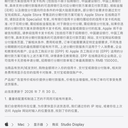
期付款方案由信用卡发卡机构 (包括但不限于招商银行、中国建设银行、中国工商银行
等，具体支持分期付款服务的可选择银行及对应分期付款方案请见付款页面)、蚂蚁金服
(花呗) 以及微信分付面向符合条件的中国大陆居民提供。部分银行会要求你通过支付
宝完成购买。Apple Store 零售店的分期付款方案可能与 Apple Store 在线商店不
同，请到店咨询 Specialist 专家。所有银行信用卡分期均需经你的信用卡发卡机构批
准；对于花呗分期，需经蚂蚁金服批准；对于微信分付分期，需经微信分付批准。如果你选
择的分期付款方案未获得信用卡发卡机构、蚂蚁金服或微信分付的批准，Apple 将不会
被告知原因。请参阅信用卡发卡机构 (包括但不限于招商银行、中国建设银行、中国工商
银行等，具体支持分期付款服务的可选择银行请见付款页面) 网站、支付宝网站和微信
分付服务页面，了解相关条件、费用和收费。订单可能需要满足特定金额要求，不同免息
分期期数对应的最低限额可能有所不同。上述分期付款服务只适用于个人消费者。企业
和教育机构客户、企业员工购买计划 (EPP) 和 Apple 员工购买计划 (EPP) 适用的分
期付款方案可能与上述方案不同，详情请参见教育商店、EPP 在线商店和企业商店。公
司信用卡无资格申请分期。招商银行分期付款单笔订单最高限额为 RMB 150000。
当商品有货并/或发货时，购物金额将计入你的信用卡、支付宝或微信分付账单。相关财
务费用将显示在你的信用卡对账单、支付宝或微信账户中。
产品按广告宣传价或标价提供分期付款服务。价格包含增值税。所有订单均可享受免费
送货服务。
此信息更新于 2026 年 7 月 30 日。
1. 重量依配置和制造工艺的不同而可能有所差异。
我们会使用你所在位置，为你更快显示送货选项。我们通过你的 IP 地址，或者你在上次
访问 Apple 网站时输入的位置信息，找到了你的位置。
Mac
显示器
购买 Studio Display