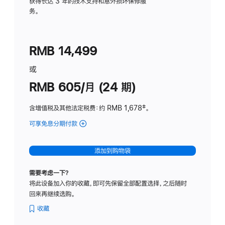
务
获得长达 3 年的技术支持和意外损坏保修服
务。
计
划
(适
RMB 14,499
用
于
或
Studio
RMB 605/月 (24 期)
Display
含增值税及其他法定税费
：约 RMB 1,678
脚
‡。
注
可享免息分期付款
(Studio
Display
-
添加到购物袋
纳
米
需要考虑一下？
纹
将此设备加入你的收藏，即可先保留全部配置选择，之后随时
理
回来再继续选购。
玻
璃
收藏
面