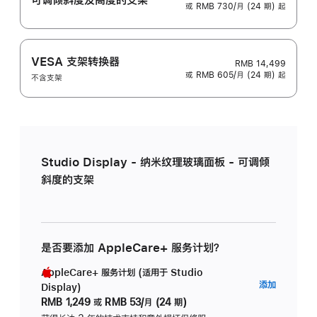
或 RMB 730/月 (24 期) 起
VESA 支架转换器
RMB 14,499
或 RMB 605/月 (24 期) 起
不含支架
Studio Display - 纳米纹理玻璃面板 - 可调倾
斜度的支架
是否要添加 AppleCare+ 服务计划？
AppleCare+ 服务计划 (适用于 Studio
AppleC
添加
Display)
服
RMB 1,249
或
RMB 53/月 (24 期)