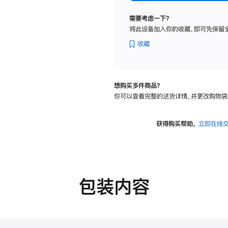
纳
米
需要考虑一下？
纹
将此设备加入你的收藏，即可先保留
理
玻
收藏
璃
面
板
想购买多件商品？
-
你可以查看完整的送货详情，并更改购物袋
可
调
倾
获得购买帮助，
立即在线
斜
度
的
支
架
包装内容
的
分
期
付
款