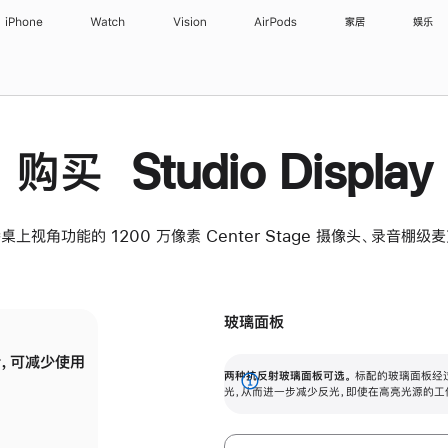
iPhone
Watch
Vision
AirPods
家居
娱乐
购买 Studio Display
桌上视角功能的 1200 万像素 Center Stage 摄像头、录音棚
玻璃面板
，可减少使用
纳米纹理玻璃面板可进一步减少反光，即使在
两种抗反射玻璃面板可选。
标配的玻璃面板经
。
有高亮光源的场所使用，也能保持出色画质。
展
光，从而进一步减少反光，即使在高亮光源的工
开