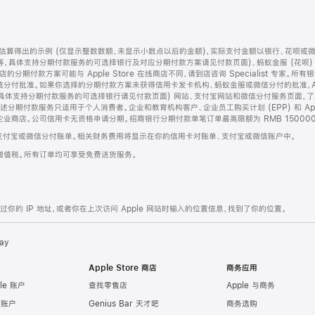
算得出的示例 (仅显示整数数额，未显示小数点以后的金额)，实际支付金额以银行、花呗或
等，具体支持分期付款服务的可选择银行及对应分期付款方案请见付款页面)、蚂蚁金服 (花呗
售店的分期付款方案可能与 Apple Store 在线商店不同，请到店咨询 Specialist 专
分付批准。如果你选择的分期付款方案未获得信用卡发卡机构、蚂蚁金服或微信分付的批准，Ap
具体支持分期付款服务的可选择银行请见付款页面) 网站、支付宝网站和微信分付服务页面，
期付款服务只适用于个人消费者。企业和教育机构客户、企业员工购买计划 (EPP) 和 Appl
企业商店。公司信用卡无资格申请分期。招商银行分期付款单笔订单最高限额为 RMB 150000
支付宝或微信分付账单。相关财务费用将显示在你的信用卡对账单、支付宝或微信账户中。
增值税。所有订单均可享受免费送货服务。
的 IP 地址，或者你在上次访问 Apple 网站时输入的位置信息，找到了你的位置。
ay
Apple Store 商店
商务应用
le 账户
查找零售店
Apple 与商务
e 账户
Genius Bar 天才吧
商务选购