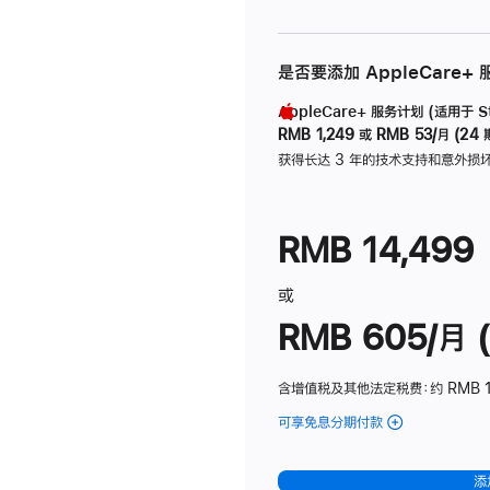
是否要添加 AppleCare+
AppleCare+ 服务计划 (适用于 Stu
RMB 1,249
或
RMB 53/月 (24 
获得长达 3 年的技术支持和意外损
RMB 14,499
或
RMB 605/月 (
含增值税及其他法定税费
：约 RMB 1
可享免息分期付款
(Studio
Display
-
添