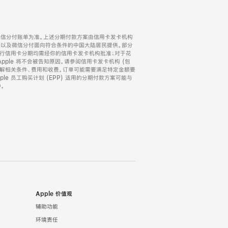
微信分付账单为准。上述分期付款方案由信用卡发卡机构
) 以及微信分付面向符合条件的中国大陆居民提供。部分
家。所有银行信用卡分期均需经你的信用卡发卡机构批准；对于花
ple 将不会被告知原因。请参阅信用卡发卡机构 (包
了解相关条件、费用和收费。订单可能需要满足特定金额要
e 员工购买计划 (EPP) 适用的分期付款方案可能与
。
Apple 价值观
辅助功能
环境责任