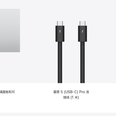
选
项)
理玻璃面板和可
雷雳 5 (USB-C) Pro 连
接线 (1 米)