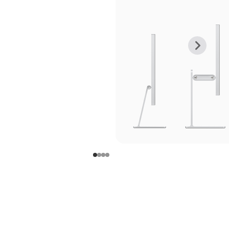
上
下
一
一
张
张
图
图
库
库
图
图
片
片
-
-
支
支
架
架