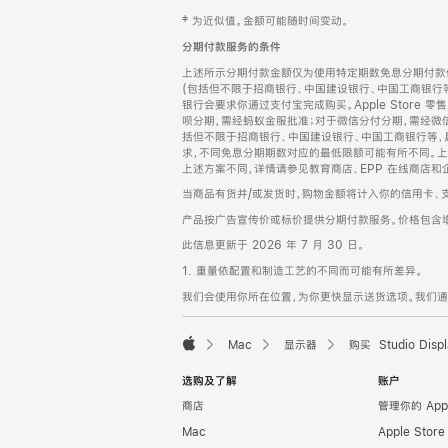
网
脚
‡ 为近似值。金额可能随时间变动。
注
页
分期付款服务的条件
页
上述所示分期付款金额仅为使用特定期数免息分期付款估
脚
(包括但不限于招商银行、中国建设银行、中国工商银行
银行会要求你通过支付宝完成购买。Apple Store 零
呗分期，需经蚂蚁金服批准；对于微信分付分期，需经微信
括但不限于招商银行、中国建设银行、中国工商银行等，
求，不同免息分期期数对应的最低限额可能有所不同。上述分
上述方案不同，详情请参见教育商店、EPP 在线商店和
当商品有货并/或发货时，购物金额将计入你的信用卡、
产品按广告宣传价或标价提供分期付款服务。价格包含
此信息更新于 2026 年 7 月 30 日。
1. 重量依配置和制造工艺的不同而可能有所差异。
我们会使用你所在位置，为你更快显示送货选项。我们通过你
Mac
显示器
购买 Studio Displ
Apple
选购及了解
账户
商店
管理你的 App
Mac
Apple Stor