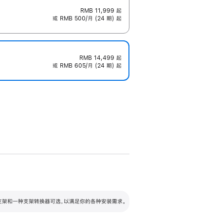
RMB 11,999
起
或 RMB 500/月 (24 期) 起
RMB 14,499
起
或 RMB 605/月 (24 期) 起
配可调倾斜度及高度的支架，额外增加 105
VESA 支架转换器
 有两种支架和一种支架转换器可选，以满足你的各种安装需求。
毫米的高度调节范围。
容的支架 (未随附)