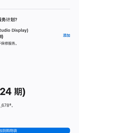
 服务计划？
dio Display)
AppleCare+
添加
期)
服
坏保修服务。
务
计
划
(适
用
于
24 期)
Studio
Display)
,678
脚
‡。
注
加到购物袋