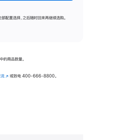
全部配置选择，之后随时回来再继续选购。
中的商品数量。
交流
(在
或致电
400-666-8800。
新
窗
口
中
打
开)