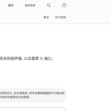
配件
技术支持
概览
技术规格
级麦克风和扬声器，以及雷雳 5 端口。
过特别设计，反光率极低。纳米纹理玻璃面板可分散反射
作场所也能保持出色画质。