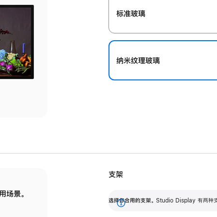
标准玻璃
纳米纹理玻璃
支架
用场景。
标配可调倾斜度的支架，提供 30 度的倾斜度
选
选择你合用的支架。
Studio Display
调节范围。
展