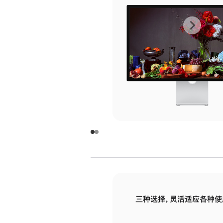
上
下
一
一
张
张
图
图
库
库
图
图
片
片
-
-
玻
玻
璃
璃
三种选择，灵活适应各种使
面
面
板
板