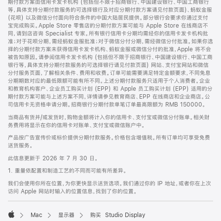
期付款方案由信用卡发卡机构 (包括但不限于招商银行、中国建设银行、中国工商银行
等，具体支持分期付款服务的可选择银行及对应分期付款方案请见付款页面)、蚂蚁金服
(花呗) 以及微信分付面向符合条件的中国大陆居民提供。部分银行会要求你通过支付
宝完成购买。Apple Store 零售店的分期付款方案可能与 Apple Store 在线商店不
同，请到店咨询 Specialist 专家。所有银行信用卡分期均需经你的信用卡发卡机构批
准；对于花呗分期，需经蚂蚁金服批准；对于微信分付分期，需经微信分付批准。如果你选
择的分期付款方案未获得信用卡发卡机构、蚂蚁金服或微信分付的批准，Apple 将不会
被告知原因。请参阅信用卡发卡机构 (包括但不限于招商银行、中国建设银行、中国工商
银行等，具体支持分期付款服务的可选择银行请见付款页面) 网站、支付宝网站和微信
分付服务页面，了解相关条件、费用和收费。订单可能需要满足特定金额要求，不同免息
分期期数对应的最低限额可能有所不同。上述分期付款服务只适用于个人消费者。企业
和教育机构客户、企业员工购买计划 (EPP) 和 Apple 员工购买计划 (EPP) 适用的分
期付款方案可能与上述方案不同，详情请参见教育商店、EPP 在线商店和企业商店。公
司信用卡无资格申请分期。招商银行分期付款单笔订单最高限额为 RMB 150000。
当商品有货并/或发货时，购物金额将计入你的信用卡、支付宝或微信分付账单。相关财
务费用将显示在你的信用卡对账单、支付宝或微信账户中。
产品按广告宣传价或标价提供分期付款服务。价格包含增值税。所有订单均可享受免费
送货服务。
此信息更新于 2026 年 7 月 30 日。
1. 重量依配置和制造工艺的不同而可能有所差异。
我们会使用你所在位置，为你更快显示送货选项。我们通过你的 IP 地址，或者你在上次
访问 Apple 网站时输入的位置信息，找到了你的位置。
Mac
显示器
购买 Studio Display