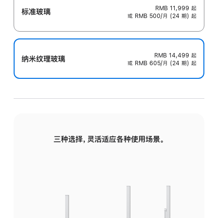
RMB 11,999
起
标准玻璃
或 RMB 500/月 (24 期) 起
RMB 14,499
起
纳米纹理玻璃
或 RMB 605/月 (24 期) 起
三种选择，灵活适应各种使用场景。
标