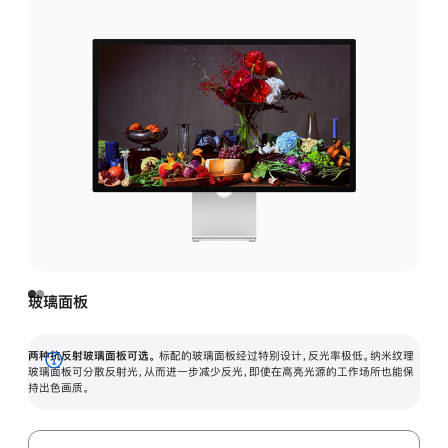
玻璃面板
两种抗反射玻璃面板可选。
标配的玻璃面板经过特别设计，反光率极低。纳米纹理
展
玻璃面板可分散反射光，从而进一步减少反光，即使在高亮光源的工作场所也能保
持出色画质。
开