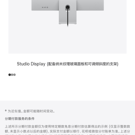
Studio Display (配备纳米纹理玻璃面板和可调倾斜度的支架)
网
脚
‡ 为近似值。金额可能随时间变动。
注
页
分期付款服务的条件
页
上述所示分期付款金额仅为使用特定期数免息分期付款估算得出的示例 (仅显示整数数
脚
额，未显示小数点以后的金额)，实际支付金额以银行、花呗或微信分付账单为准。上述分