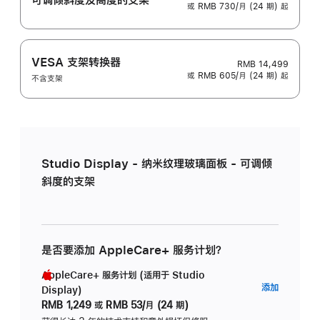
或 RMB 730/月 (24 期) 起
VESA 支架转换器
RMB 14,499
或 RMB 605/月 (24 期) 起
不含支架
Studio Display - 纳米纹理玻璃面板 - 可调倾
斜度的支架
是否要添加 AppleCare+ 服务计划？
AppleCare+ 服务计划 (适用于 Studio
AppleC
添加
Display)
服
RMB 1,249
或
RMB 53/月 (24 期)