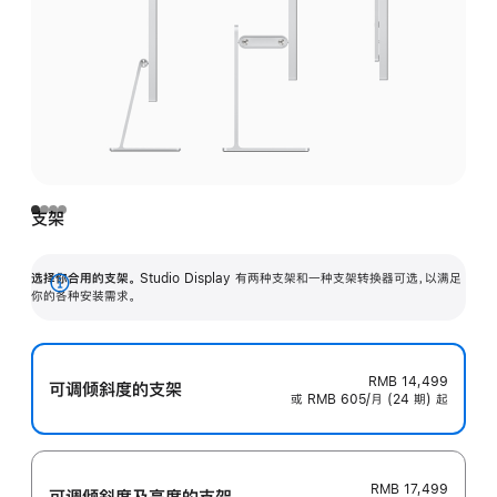
支架
选择你合用的支架。
Studio Display 有两种支架和一种支架转换器可选，以满足
展
你的各种安装需求。
开
RMB 14,499
可调倾斜度的支架
或 RMB 605/月 (24 期) 起
RMB 17,499
可调倾斜度及高‍度的支‍架