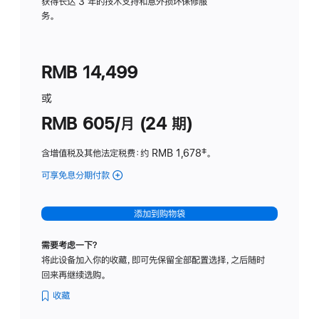
务
获得长达 3 年的技术支持和意外损坏保修服
务。
计
划
(适
RMB 14,499
用
于
或
Studio
RMB 605/月 (24 期)
Display
含增值税及其他法定税费
：约 RMB 1,678
脚
‡。
注
可享免息分期付款
(Studio
Display
-
添加到购物袋
纳
米
需要考虑一下？
纹
将此设备加入你的收藏，即可先保留全部配置选择，之后随时
理
回来再继续选购。
玻
璃
收藏
面