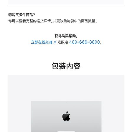
板
-
想购买多件商品？
可
你可以查看完整的送货详情，并更改购物袋中的商品数量。
调
倾
斜
获得购买帮助，
度
立即在线交流
(在
或致电
400-666-8800
。
的
新
支
窗
架
口
包装内容
的
中
分
打
期
开)
付
款
选
项)