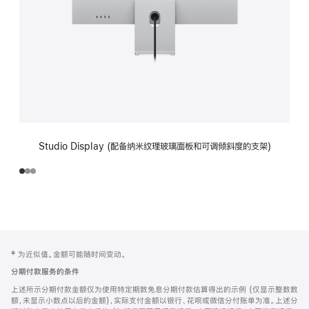
Studio Display (配备纳米纹理玻璃面板和可调倾斜度的支架)
网
脚
‡ 为近似值。金额可能随时间变动。
注
页
分期付款服务的条件
页
上述所示分期付款金额仅为使用特定期数免息分期付款估算得出的示例 (仅显示整数数
脚
额，未显示小数点以后的金额)，实际支付金额以银行、花呗或微信分付账单为准。上述分