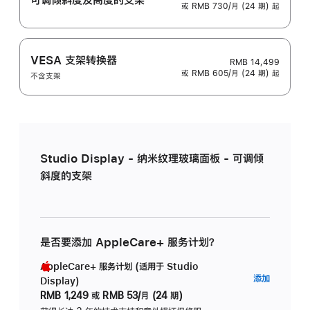
或 RMB 730/月 (24 期) 起
VESA 支架转换器
RMB 14,499
或 RMB 605/月 (24 期) 起
不含支架
Studio Display - 纳米纹理玻璃面板 - 可调倾
斜度的支架
是否要添加 AppleCare+ 服务计划？
AppleCare+ 服务计划 (适用于 Studio
AppleC
添加
Display)
服
RMB 1,249
或
RMB 53/月 (24 期)