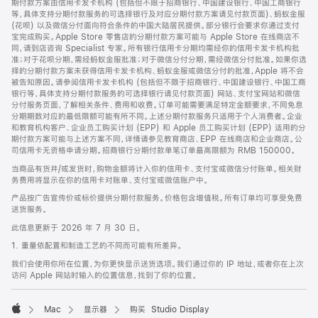
期付款方案由信用卡发卡机构 (包括但不限于招商银行、中国建设银行、中国工商银行
等，具体支持分期付款服务的可选择银行及对应分期付款方案请见付款页面)、蚂蚁金服
(花呗) 以及微信分付面向符合条件的中国大陆居民提供。部分银行会要求你通过支付
宝完成购买。Apple Store 零售店的分期付款方案可能与 Apple Store 在线商店不
同，请到店咨询 Specialist 专家。所有银行信用卡分期均需经你的信用卡发卡机构批
准；对于花呗分期，需经蚂蚁金服批准；对于微信分付分期，需经微信分付批准。如果你选
择的分期付款方案未获得信用卡发卡机构、蚂蚁金服或微信分付的批准，Apple 将不会
被告知原因。请参阅信用卡发卡机构 (包括但不限于招商银行、中国建设银行、中国工商
银行等，具体支持分期付款服务的可选择银行请见付款页面) 网站、支付宝网站和微信
分付服务页面，了解相关条件、费用和收费。订单可能需要满足特定金额要求，不同免息
分期期数对应的最低限额可能有所不同。上述分期付款服务只适用于个人消费者。企业
和教育机构客户、企业员工购买计划 (EPP) 和 Apple 员工购买计划 (EPP) 适用的分
期付款方案可能与上述方案不同，详情请参见教育商店、EPP 在线商店和企业商店。公
司信用卡无资格申请分期。招商银行分期付款单笔订单最高限额为 RMB 150000。
当商品有货并/或发货时，购物金额将计入你的信用卡、支付宝或微信分付账单。相关财
务费用将显示在你的信用卡对账单、支付宝或微信账户中。
产品按广告宣传价或标价提供分期付款服务。价格包含增值税。所有订单均可享受免费
送货服务。
此信息更新于 2026 年 7 月 30 日。
1. 重量依配置和制造工艺的不同而可能有所差异。
我们会使用你所在位置，为你更快显示送货选项。我们通过你的 IP 地址，或者你在上次
访问 Apple 网站时输入的位置信息，找到了你的位置。
Mac
显示器
购买 Studio Display