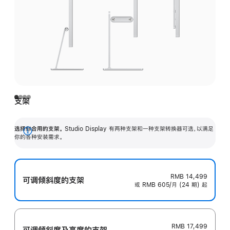
支架
选择你合用的支架。
Studio Display 有两种支架和一种支架转换器可选，以满足
展
你的各种安装需求。
开
RMB 14,499
可调倾斜度的支架
或 RMB 605/月 (24 期) 起
RMB 17,499
可调倾斜度及高‍度的支‍架