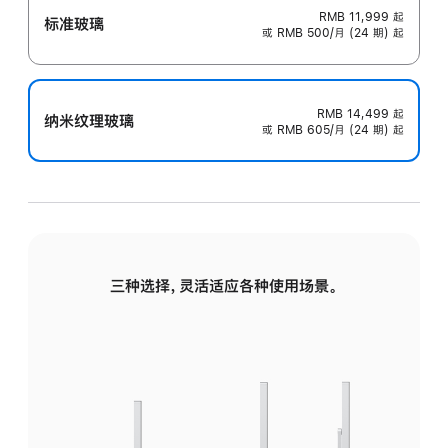
RMB 11,999
起
标准玻璃
或 RMB 500/月 (24 期) 起
RMB 14,499
起
纳米纹理玻璃
或 RMB 605/月 (24 期) 起
三种选择，灵活适应各种使用场景。
标