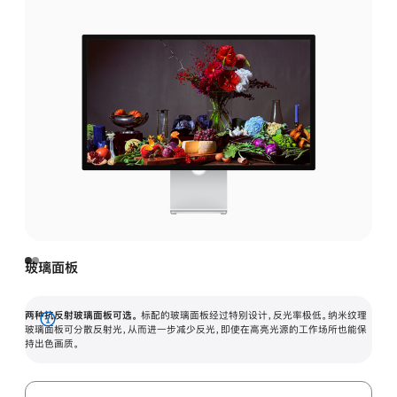
玻璃面板
两种抗反射玻璃面板可选。
标配的玻璃面板经过特别设计，反光率极低。纳米纹理
展
玻璃面板可分散反射光，从而进一步减少反光，即使在高亮光源的工作场所也能保
持出色画质。
开