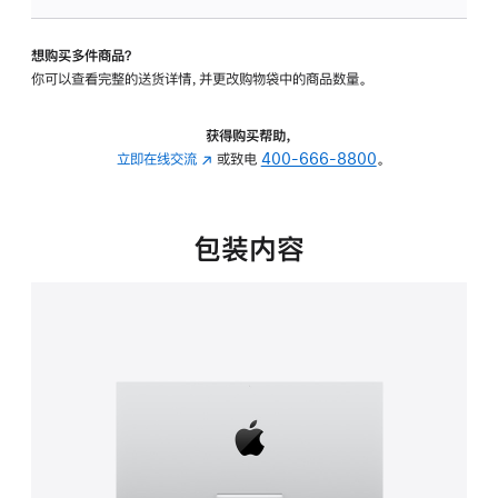
板
-
想购买多件商品？
可
你可以查看完整的送货详情，并更改购物袋中的商品数量。
调
倾
斜
获得购买帮助，
度
立即在线交流
(在
或致电
400-666-8800
。
的
新
支
窗
架
口
包装内容
的
中
分
打
期
开)
付
款
选
项)