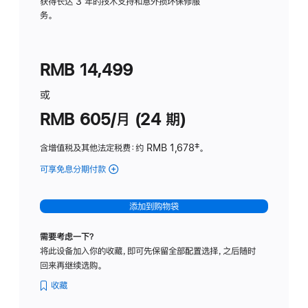
务
获得长达 3 年的技术支持和意外损坏保修服
务。
计
划
(适
RMB 14,499
用
于
或
Studio
RMB 605/月 (24 期)
Display
含增值税及其他法定税费
：约 RMB 1,678
脚
‡。
注
可享免息分期付款
(Studio
Display
-
添加到购物袋
纳
米
需要考虑一下？
纹
将此设备加入你的收藏，即可先保留全部配置选择，之后随时
理
回来再继续选购。
玻
璃
收藏
面