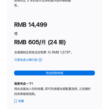
务
获得长达 3 年的技术支持和意外损坏保修服
务。
计
划
(适
RMB 14,499
用
于
或
Studio
RMB 605/月 (24 期)
Display
含增值税及其他法定税费
：约 RMB 1,678
脚
‡。
注
可享免息分期付款
(Studio
Display
-
添加到购物袋
纳
米
需要考虑一下？
纹
将此设备加入你的收藏，即可先保留全部配置选择，之后随时
理
回来再继续选购。
玻
璃
收藏
面