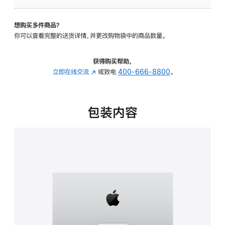
板
-
想购买多件商品？
可
你可以查看完整的送货详情，并更改购物袋中的商品数量。
调
倾
斜
获得购买帮助，
度
立即在线交流
(在
或致电
400-666-8800
。
的
新
支
窗
架
口
包装内容
的
中
分
打
期
开)
付
款
选
项)