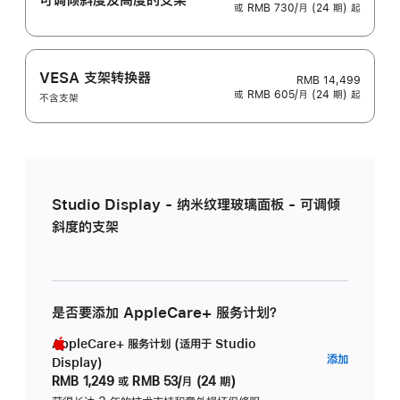
或 RMB 730/月 (24 期) 起
VESA 支架转换器
RMB 14,499
或 RMB 605/月 (24 期) 起
不含支架
Studio Display - 纳米纹理玻璃面板 - 可调倾
斜度的支架
是否要添加 AppleCare+ 服务计划？
AppleCare+ 服务计划 (适用于 Studio
AppleC
添加
Display)
服
RMB 1,249
或
RMB 53/月 (24 期)