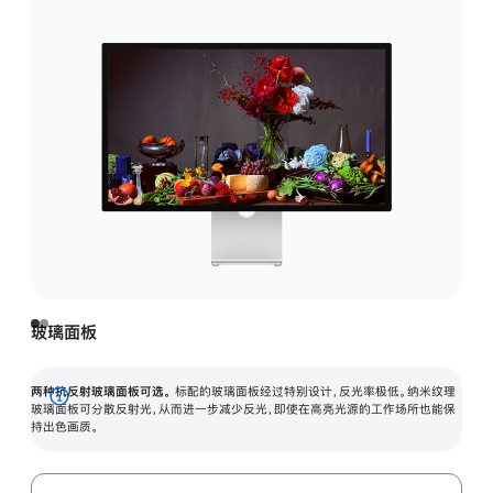
玻璃面板
两种抗反射玻璃面板可选。
标配的玻璃面板经过特别设计，反光率极低。纳米纹理
展
玻璃面板可分散反射光，从而进一步减少反光，即使在高亮光源的工作场所也能保
持出色画质。
开