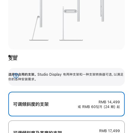
支架
选择你合用的支架。
Studio Display 有两种支架和一种支架转换器可选，以满足
展
你的各种安装需求。
开
RMB 14,499
可调倾斜度的支架
或 RMB 605/月 (24 期) 起
RMB 17,499
可调倾斜度及高‍度的支‍架