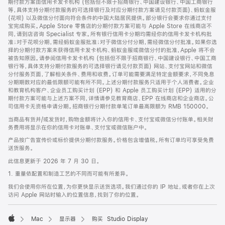
期付款方案由信用卡发卡机构 (包括但不限于招商银行、中国建设银行、中国工商银行
等，具体支持分期付款服务的可选择银行及对应分期付款方案请见付款页面)、蚂蚁金服
(花呗) 以及微信分付面向符合条件的中国大陆居民提供。部分银行会要求你通过支付
宝完成购买。Apple Store 零售店的分期付款方案可能与 Apple Store 在线商店不
同，请到店咨询 Specialist 专家。所有银行信用卡分期均需经你的信用卡发卡机构批
准；对于花呗分期，需经蚂蚁金服批准；对于微信分付分期，需经微信分付批准。如果你选
择的分期付款方案未获得信用卡发卡机构、蚂蚁金服或微信分付的批准，Apple 将不会
被告知原因。请参阅信用卡发卡机构 (包括但不限于招商银行、中国建设银行、中国工商
银行等，具体支持分期付款服务的可选择银行请见付款页面) 网站、支付宝网站和微信
分付服务页面，了解相关条件、费用和收费。订单可能需要满足特定金额要求，不同免息
分期期数对应的最低限额可能有所不同。上述分期付款服务只适用于个人消费者。企业
和教育机构客户、企业员工购买计划 (EPP) 和 Apple 员工购买计划 (EPP) 适用的分
期付款方案可能与上述方案不同，详情请参见教育商店、EPP 在线商店和企业商店。公
司信用卡无资格申请分期。招商银行分期付款单笔订单最高限额为 RMB 150000。
当商品有货并/或发货时，购物金额将计入你的信用卡、支付宝或微信分付账单。相关财
务费用将显示在你的信用卡对账单、支付宝或微信账户中。
产品按广告宣传价或标价提供分期付款服务。价格包含增值税。所有订单均可享受免费
送货服务。
此信息更新于 2026 年 7 月 30 日。
1. 重量依配置和制造工艺的不同而可能有所差异。
我们会使用你所在位置，为你更快显示送货选项。我们通过你的 IP 地址，或者你在上次
访问 Apple 网站时输入的位置信息，找到了你的位置。
Mac
显示器
购买 Studio Display