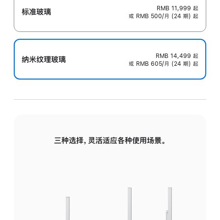
RMB 11,999
起
标准玻璃
或 RMB 500/月 (24 期) 起
RMB 14,499
起
纳米纹理玻璃
或 RMB 605/月 (24 期) 起
三种选择，灵活适应各种使用场景。
标