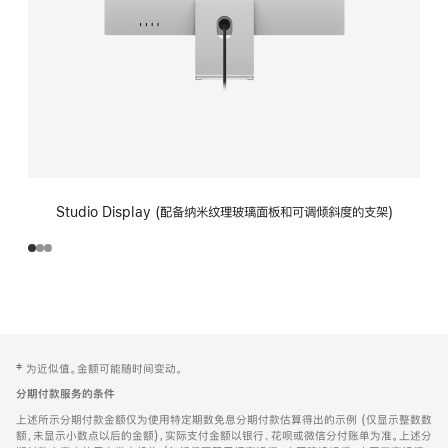
Studio Display (配备纳米纹理玻璃面板和可调倾斜度的支架)
网
脚
‡ 为近似值。金额可能随时间变动。
注
页
分期付款服务的条件
页
上述所示分期付款金额仅为使用特定期数免息分期付款估算得出的示例 (仅显示整数数
脚
额，未显示小数点以后的金额)，实际支付金额以银行、花呗或微信分付账单为准。上述分