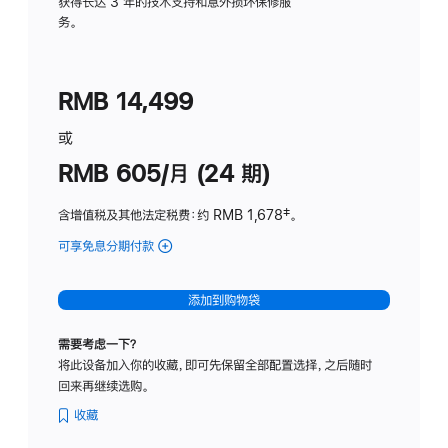
务
获得长达 3 年的技术支持和意外损坏保修服
务。
计
划
(适
RMB 14,499
用
于
或
Studio
RMB 605/月 (24 期)
Display
含增值税及其他法定税费
：约 RMB 1,678
脚
‡。
注
可享免息分期付款
(Studio
Display
-
添加到购物袋
纳
米
需要考虑一下？
纹
将此设备加入你的收藏，即可先保留全部配置选择，之后随时
理
回来再继续选购。
玻
璃
收藏
面