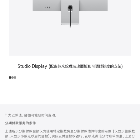
Studio Display (配备纳米纹理玻璃面板和可调倾斜度的支架)
网
脚
‡ 为近似值。金额可能随时间变动。
注
页
分期付款服务的条件
页
上述所示分期付款金额仅为使用特定期数免息分期付款估算得出的示例 (仅显示整数数
脚
额，未显示小数点以后的金额)，实际支付金额以银行、花呗或微信分付账单为准。上述分