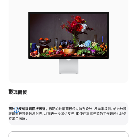
玻璃面板
两种抗反射玻璃面板可选。
标配的玻璃面板经过特别设计，反光率极低。纳米纹理
展
玻璃面板可分散反射光，从而进一步减少反光，即使在高亮光源的工作场所也能保
持出色画质。
开