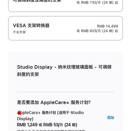
或 RMB 730/月 (24 期) 起
VESA 支架转换器
RMB 14,499
或 RMB 605/月 (24 期) 起
不含支架
Studio Display - 纳米纹理玻璃面板 - 可调倾
斜度的支架
是否要添加 AppleCare+ 服务计划？
AppleCare+ 服务计划 (适用于 Studio
AppleC
添加
Display)
服
RMB 1,249
或
RMB 53/月 (24 期)