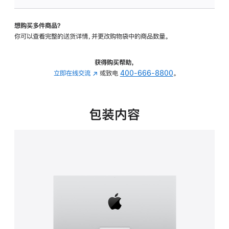
板
-
想购买多件商品？
可
你可以查看完整的送货详情，并更改购物袋中的商品数量。
调
倾
斜
获得购买帮助，
度
立即在线交流
(在
或致电
400-666-8800
。
的
新
支
窗
架
口
包装内容
的
中
分
打
期
开)
付
款
选
项)