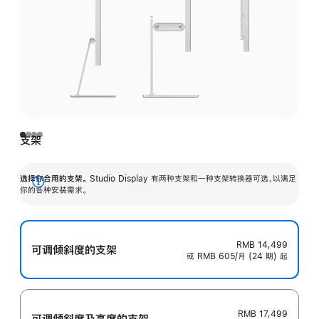
支架
选择你合用的支架。
Studio Display 有两种支架和一种支架转换器可选，以满足
展
你的各种安装需求。
开
RMB 14,499
可调倾斜度的支架
或 RMB 605/月 (24 期) 起
RMB 17,499
可调倾斜度及高‍度的支‍架