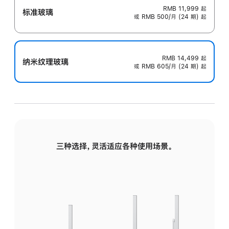
RMB 11,999
起
标准玻璃
或 RMB 500/月 (24 期) 起
RMB 14,499
起
纳米纹理玻璃
或 RMB 605/月 (24 期) 起
三种选择，灵活适应各种使用场景。
标