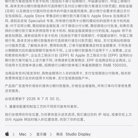
期付款方案由信用卡发卡机构 (包括但不限于招商银行、中国建设银行、中国工商银行
等，具体支持分期付款服务的可选择银行及对应分期付款方案请见付款页面)、蚂蚁金服
(花呗) 以及微信分付面向符合条件的中国大陆居民提供。部分银行会要求你通过支付
宝完成购买。Apple Store 零售店的分期付款方案可能与 Apple Store 在线商店不
同，请到店咨询 Specialist 专家。所有银行信用卡分期均需经你的信用卡发卡机构批
准；对于花呗分期，需经蚂蚁金服批准；对于微信分付分期，需经微信分付批准。如果你选
择的分期付款方案未获得信用卡发卡机构、蚂蚁金服或微信分付的批准，Apple 将不会
被告知原因。请参阅信用卡发卡机构 (包括但不限于招商银行、中国建设银行、中国工商
银行等，具体支持分期付款服务的可选择银行请见付款页面) 网站、支付宝网站和微信
分付服务页面，了解相关条件、费用和收费。订单可能需要满足特定金额要求，不同免息
分期期数对应的最低限额可能有所不同。上述分期付款服务只适用于个人消费者。企业
和教育机构客户、企业员工购买计划 (EPP) 和 Apple 员工购买计划 (EPP) 适用的分
期付款方案可能与上述方案不同，详情请参见教育商店、EPP 在线商店和企业商店。公
司信用卡无资格申请分期。招商银行分期付款单笔订单最高限额为 RMB 150000。
当商品有货并/或发货时，购物金额将计入你的信用卡、支付宝或微信分付账单。相关财
务费用将显示在你的信用卡对账单、支付宝或微信账户中。
产品按广告宣传价或标价提供分期付款服务。价格包含增值税。所有订单均可享受免费
送货服务。
此信息更新于 2026 年 7 月 30 日。
1. 重量依配置和制造工艺的不同而可能有所差异。
我们会使用你所在位置，为你更快显示送货选项。我们通过你的 IP 地址，或者你在上次
访问 Apple 网站时输入的位置信息，找到了你的位置。
Mac
显示器
购买 Studio Display