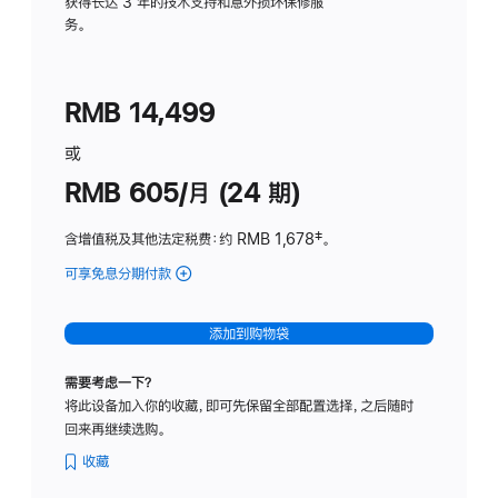
务
获得长达 3 年的技术支持和意外损坏保修服
务。
计
划
(适
RMB 14,499
用
于
或
Studio
RMB 605/月 (24 期)
Display
含增值税及其他法定税费
：约 RMB 1,678
脚
‡。
注
可享免息分期付款
(Studio
Display
-
添加到购物袋
纳
米
需要考虑一下？
纹
将此设备加入你的收藏，即可先保留全部配置选择，之后随时
理
回来再继续选购。
玻
璃
收藏
面