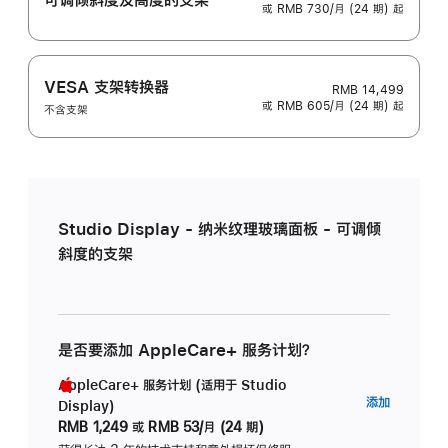
或 RMB 730/月 (24 期) 起
VESA 支架转换器
RMB 14,499
或 RMB 605/月 (24 期) 起
不含支架
Studio Display - 纳米纹理玻璃面板 - 可调倾
斜度的支架
是否要添加 AppleCare+ 服务计划？
AppleCare+ 服务计划 (适用于 Studio
AppleC
添加
Display)
服
RMB 1,249
或
RMB 53/月 (24 期)