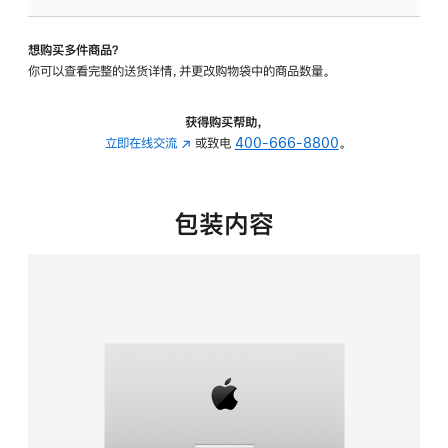
板
-
想购买多件商品？
可
你可以查看完整的送货详情，并更改购物袋中的商品数量。
调
倾
斜
获得购买帮助，
度
立即在线交流
(在
或致电
400-666-8800
。
的
新
支
窗
架
口
包装内容
的
中
分
打
期
开)
付
款
选
项)