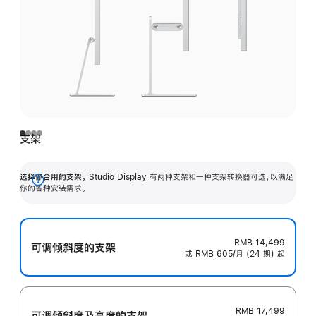
支架
选择你合用的支架。
Studio Display 有两种支架和一种支架转换器可选，以满足
展
你的各种安装需求。
开
RMB 14,499
可调倾斜度的支架
或 RMB 605/月 (24 期) 起
RMB 17,499
可调倾斜度及高‍度的支‍架