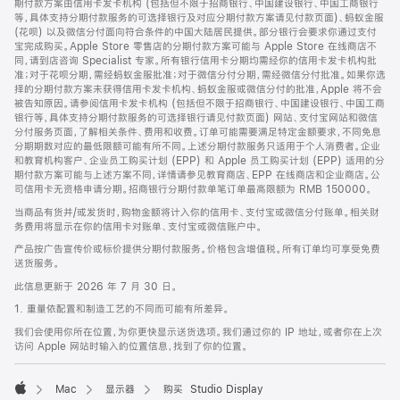
期付款方案由信用卡发卡机构 (包括但不限于招商银行、中国建设银行、中国工商银行
等，具体支持分期付款服务的可选择银行及对应分期付款方案请见付款页面)、蚂蚁金服
(花呗) 以及微信分付面向符合条件的中国大陆居民提供。部分银行会要求你通过支付
宝完成购买。Apple Store 零售店的分期付款方案可能与 Apple Store 在线商店不
同，请到店咨询 Specialist 专家。所有银行信用卡分期均需经你的信用卡发卡机构批
准；对于花呗分期，需经蚂蚁金服批准；对于微信分付分期，需经微信分付批准。如果你选
择的分期付款方案未获得信用卡发卡机构、蚂蚁金服或微信分付的批准，Apple 将不会
被告知原因。请参阅信用卡发卡机构 (包括但不限于招商银行、中国建设银行、中国工商
银行等，具体支持分期付款服务的可选择银行请见付款页面) 网站、支付宝网站和微信
分付服务页面，了解相关条件、费用和收费。订单可能需要满足特定金额要求，不同免息
分期期数对应的最低限额可能有所不同。上述分期付款服务只适用于个人消费者。企业
和教育机构客户、企业员工购买计划 (EPP) 和 Apple 员工购买计划 (EPP) 适用的分
期付款方案可能与上述方案不同，详情请参见教育商店、EPP 在线商店和企业商店。公
司信用卡无资格申请分期。招商银行分期付款单笔订单最高限额为 RMB 150000。
当商品有货并/或发货时，购物金额将计入你的信用卡、支付宝或微信分付账单。相关财
务费用将显示在你的信用卡对账单、支付宝或微信账户中。
产品按广告宣传价或标价提供分期付款服务。价格包含增值税。所有订单均可享受免费
送货服务。
此信息更新于 2026 年 7 月 30 日。
1. 重量依配置和制造工艺的不同而可能有所差异。
我们会使用你所在位置，为你更快显示送货选项。我们通过你的 IP 地址，或者你在上次
访问 Apple 网站时输入的位置信息，找到了你的位置。
Mac
显示器
购买 Studio Display