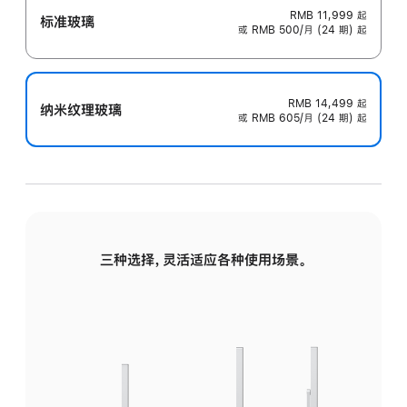
RMB 11,999
起
标准玻璃
或 RMB 500/月 (24 期) 起
RMB 14,499
起
纳米纹理玻璃
或 RMB 605/月 (24 期) 起
三种选择，灵活适应各种使用场景。
标