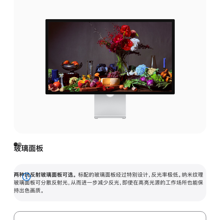
玻璃面板
两种抗反射玻璃面板可选。
标配的玻璃面板经过特别设计，反光率极低。纳米纹理
展
玻璃面板可分散反射光，从而进一步减少反光，即使在高亮光源的工作场所也能保
持出色画质。
开