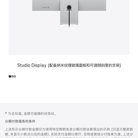
Studio Display (配备纳米纹理玻璃面板和可调倾斜度的支架)
网
脚
‡ 为近似值。金额可能随时间变动。
注
页
分期付款服务的条件
页
上述所示分期付款金额仅为使用特定期数免息分期付款估算得出的示例 (仅显示整数数
脚
额，未显示小数点以后的金额)，实际支付金额以银行、花呗或微信分付账单为准。上述分