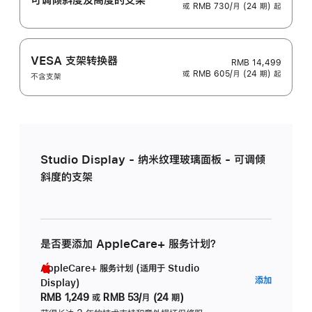
或 RMB 730/月 (24 期) 起
VESA 支架转换器
RMB 14,499
或 RMB 605/月 (24 期) 起
不含支架
Studio Display - 纳米纹理玻璃面板 - 可调倾
斜度的支架
是否要添加 AppleCare+ 服务计划？
AppleCare+ 服务计划 (适用于 Studio
AppleC
添加
Display)
服
RMB 1,249
或
RMB 53/月 (24 期)