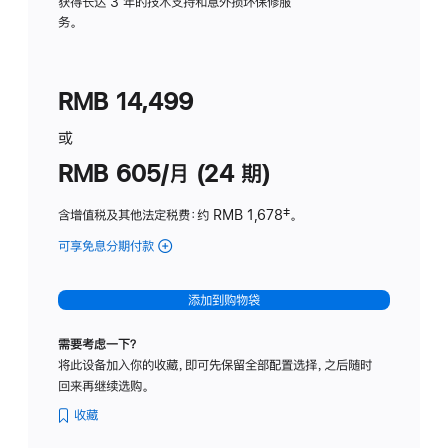
务
获得长达 3 年的技术支持和意外损坏保修服
务。
计
划
(适
RMB 14,499
用
于
或
Studio
RMB 605/月 (24 期)
Display
含增值税及其他法定税费
：约 RMB 1,678
脚
‡。
注
可享免息分期付款
(Studio
Display
-
添加到购物袋
纳
米
需要考虑一下？
纹
将此设备加入你的收藏，即可先保留全部配置选择，之后随时
理
回来再继续选购。
玻
璃
收藏
面