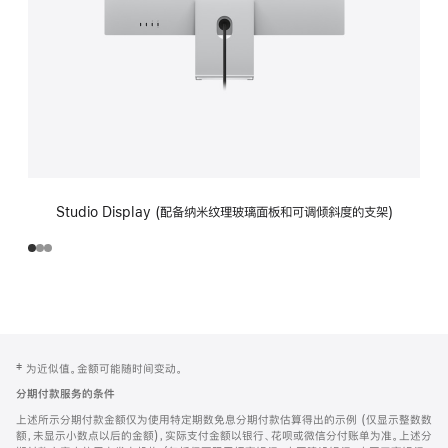
Studio Display (配备纳米纹理玻璃面板和可调倾斜度的支架)
网
脚
‡ 为近似值。金额可能随时间变动。
注
页
分期付款服务的条件
页
上述所示分期付款金额仅为使用特定期数免息分期付款估算得出的示例 (仅显示整数数
脚
额，未显示小数点以后的金额)，实际支付金额以银行、花呗或微信分付账单为准。上述分