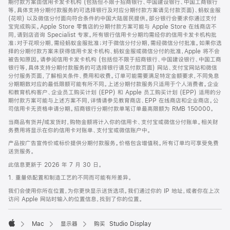
期付款方案由信用卡发卡机构 (包括但不限于招商银行、中国建设银行、中国工商银行
等，具体支持分期付款服务的可选择银行及对应分期付款方案请见付款页面)、蚂蚁金服
(花呗) 以及微信分付面向符合条件的中国大陆居民提供。部分银行会要求你通过支付
宝完成购买。Apple Store 零售店的分期付款方案可能与 Apple Store 在线商店不
同，请到店咨询 Specialist 专家。所有银行信用卡分期均需经你的信用卡发卡机构批
准；对于花呗分期，需经蚂蚁金服批准；对于微信分付分期，需经微信分付批准。如果你选
择的分期付款方案未获得信用卡发卡机构、蚂蚁金服或微信分付的批准，Apple 将不会
被告知原因。请参阅信用卡发卡机构 (包括但不限于招商银行、中国建设银行、中国工商
银行等，具体支持分期付款服务的可选择银行请见付款页面) 网站、支付宝网站和微信
分付服务页面，了解相关条件、费用和收费。订单可能需要满足特定金额要求，不同免息
分期期数对应的最低限额可能有所不同。上述分期付款服务只适用于个人消费者。企业
和教育机构客户、企业员工购买计划 (EPP) 和 Apple 员工购买计划 (EPP) 适用的分
期付款方案可能与上述方案不同，详情请参见教育商店、EPP 在线商店和企业商店。公
司信用卡无资格申请分期。招商银行分期付款单笔订单最高限额为 RMB 150000。
当商品有货并/或发货时，购物金额将计入你的信用卡、支付宝或微信分付账单。相关财
务费用将显示在你的信用卡对账单、支付宝或微信账户中。
产品按广告宣传价或标价提供分期付款服务。价格包含增值税。所有订单均可享受免费
送货服务。
此信息更新于 2026 年 7 月 30 日。
1. 重量依配置和制造工艺的不同而可能有所差异。
我们会使用你所在位置，为你更快显示送货选项。我们通过你的 IP 地址，或者你在上次
访问 Apple 网站时输入的位置信息，找到了你的位置。
Mac
显示器
购买 Studio Display