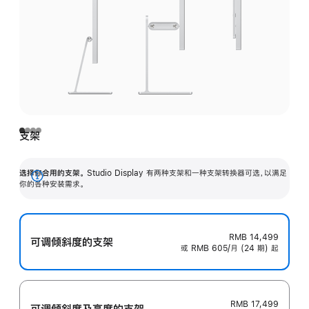
支架
选择你合用的支架。
Studio Display 有两种支架和一种支架转换器可选，以满足
展
你的各种安装需求。
开
RMB 14,499
可调倾斜度的支架
或 RMB 605/月 (24 期) 起
RMB 17,499
可调倾斜度及高‍度的支‍架