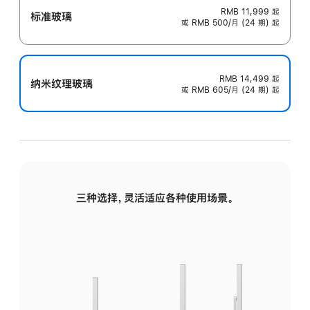
RMB 11,999
起
标准玻璃
或 RMB 500/月 (24 期) 起
RMB 14,499
起
纳米纹理玻璃
或 RMB 605/月 (24 期) 起
三种选择，灵活适应各种使用场景。
标