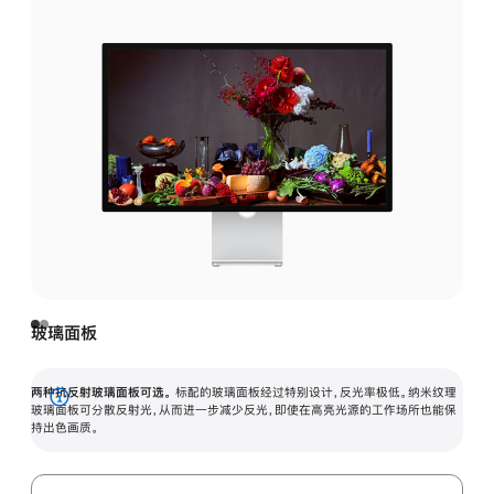
玻璃面板
两种抗反射玻璃面板可选。
标配的玻璃面板经过特别设计，反光率极低。纳米纹理
展
玻璃面板可分散反射光，从而进一步减少反光，即使在高亮光源的工作场所也能保
持出色画质。
开