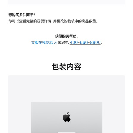
板
-
想购买多件商品？
可
你可以查看完整的送货详情，并更改购物袋中的商品数量。
调
倾
斜
获得购买帮助，
度
立即在线交流
(在
或致电
400-666-8800
。
的
新
支
窗
架
口
包装内容
的
中
分
打
期
开)
付
款
选
项)