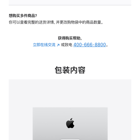
板
-
想购买多件商品？
可
你可以查看完整的送货详情，并更改购物袋中的商品数量。
调
倾
斜
获得购买帮助，
度
立即在线交流
(在
或致电
400-666-8800
。
的
新
支
窗
架
口
包装内容
的
中
分
打
期
开)
付
款
选
项)