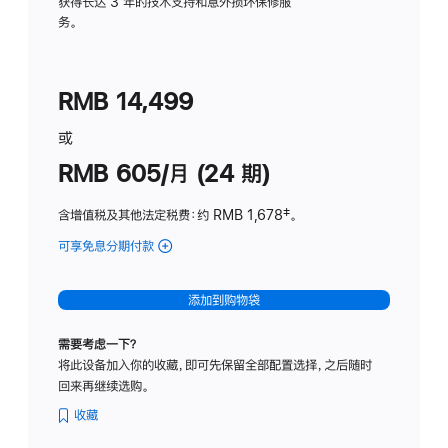
务
获得长达 3 年的技术支持和意外损坏保修服
务。
计
划
(适
RMB 14,499
用
于
或
Studio
RMB 605/月 (24 期)
Display
含增值税及其他法定税费
：约 RMB 1,678
脚
‡。
注
可享免息分期付款
(Studio
Display
-
添加到购物袋
纳
米
需要考虑一下？
纹
将此设备加入你的收藏，即可先保留全部配置选择，之后随时
理
回来再继续选购。
玻
璃
收藏
面