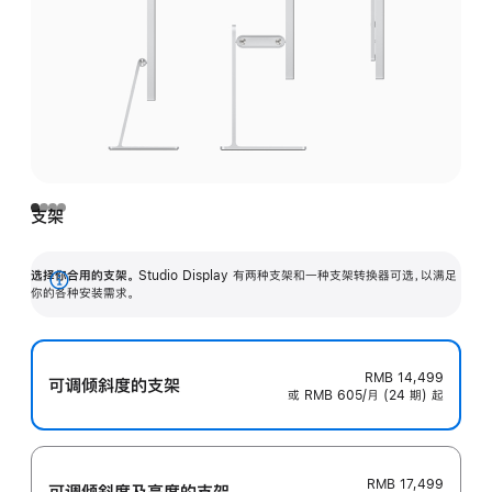
支架
选择你合用的支架。
Studio Display 有两种支架和一种支架转换器可选，以满足
展
你的各种安装需求。
开
RMB 14,499
可调倾斜度的支架
或 RMB 605/月 (24 期) 起
RMB 17,499
可调倾斜度及高‍度的支‍架