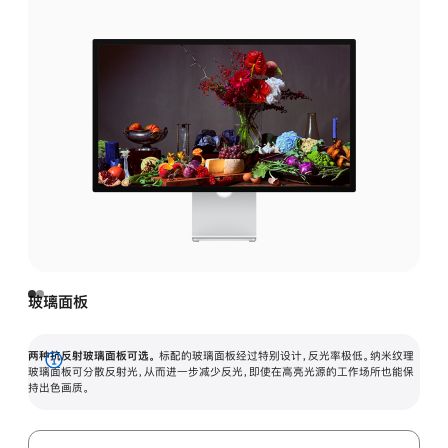
玻璃面板
两种抗反射玻璃面板可选。
标配的玻璃面板经过特别设计，反光率极低。纳米纹理
展
玻璃面板可分散反射光，从而进一步减少反光，即使在高亮光源的工作场所也能保
持出色画质。
开