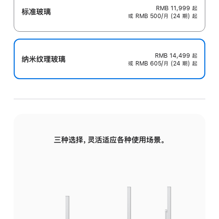
RMB 11,999
起
标准玻璃
或 RMB 500/月 (24 期) 起
RMB 14,499
起
纳米纹理玻璃
或 RMB 605/月 (24 期) 起
三种选择，灵活适应各种使用场景。
标