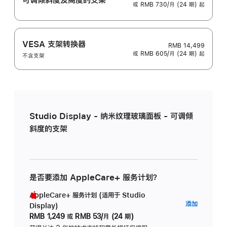
或 RMB 730/月 (24 期) 起
VESA 支架转换器
RMB 14,499
或 RMB 605/月 (24 期) 起
不含支架
Studio Display - 纳米纹理玻璃面板 - 可调倾
斜度的支架
是否要添加 AppleCare+ 服务计划？
AppleCare+ 服务计划 (适用于 Studio
AppleC
添加
Display)
服
RMB 1,249
或
RMB 53/月 (24 期)