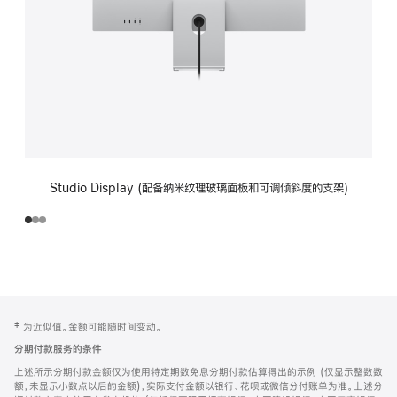
Studio Display (配备纳米纹理玻璃面板和可调倾斜度的支架)
网
脚
‡ 为近似值。金额可能随时间变动。
注
页
分期付款服务的条件
页
上述所示分期付款金额仅为使用特定期数免息分期付款估算得出的示例 (仅显示整数数
脚
额，未显示小数点以后的金额)，实际支付金额以银行、花呗或微信分付账单为准。上述分