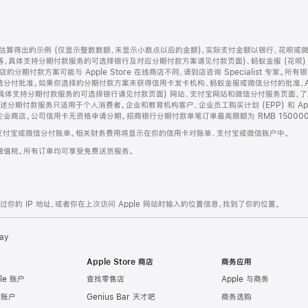
算得出的示例 (仅显示整数数额，未显示小数点以后的金额)，实际支付金额以银行、花呗或
等，具体支持分期付款服务的可选择银行及对应分期付款方案请见付款页面)、蚂蚁金服 (花呗
售店的分期付款方案可能与 Apple Store 在线商店不同，请到店咨询 Specialist 专
分付批准。如果你选择的分期付款方案未获得信用卡发卡机构、蚂蚁金服或微信分付的批准，Ap
具体支持分期付款服务的可选择银行请见付款页面) 网站、支付宝网站和微信分付服务页面，
期付款服务只适用于个人消费者。企业和教育机构客户、企业员工购买计划 (EPP) 和 Appl
企业商店。公司信用卡无资格申请分期。招商银行分期付款单笔订单最高限额为 RMB 150000
支付宝或微信分付账单。相关财务费用将显示在你的信用卡对账单、支付宝或微信账户中。
增值税。所有订单均可享受免费送货服务。
的 IP 地址，或者你在上次访问 Apple 网站时输入的位置信息，找到了你的位置。
ay
Apple Store 商店
商务应用
le 账户
查找零售店
Apple 与商务
e 账户
Genius Bar 天才吧
商务选购