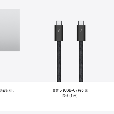
选
项)
理玻璃面板和可
雷雳 5 (USB-C) Pro 连
接线 (1 米)