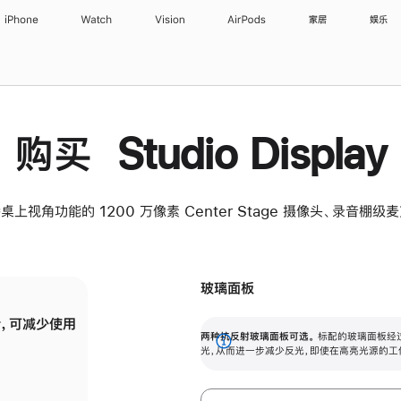
iPhone
Watch
Vision
AirPods
家居
娱乐
购买 Studio Display
桌上视角功能的 1200 万像素 Center Stage 摄像头、录音棚
玻璃面板
，可减少使用
纳米纹理玻璃面板可进一步减少反光，即使在
两种抗反射玻璃面板可选。
标配的玻璃面板经
。
有高亮光源的场所使用，也能保持出色画质。
展
光，从而进一步减少反光，即使在高亮光源的工
开