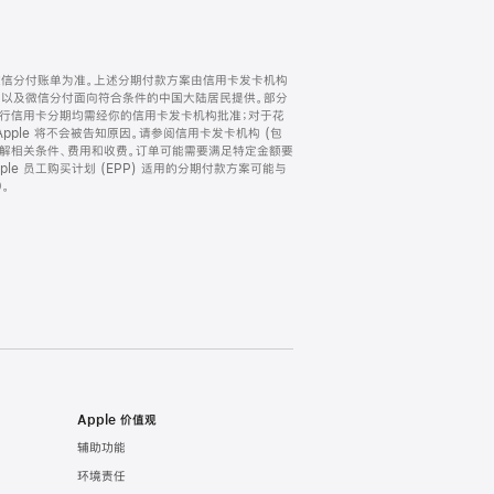
微信分付账单为准。上述分期付款方案由信用卡发卡机构
) 以及微信分付面向符合条件的中国大陆居民提供。部分
家。所有银行信用卡分期均需经你的信用卡发卡机构批准；对于花
ple 将不会被告知原因。请参阅信用卡发卡机构 (包
了解相关条件、费用和收费。订单可能需要满足特定金额要
e 员工购买计划 (EPP) 适用的分期付款方案可能与
。
Apple 价值观
辅助功能
环境责任