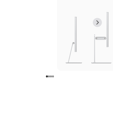
上
下
一
一
张
张
图
图
库
库
图
图
片
片
-
-
支
支
架
架