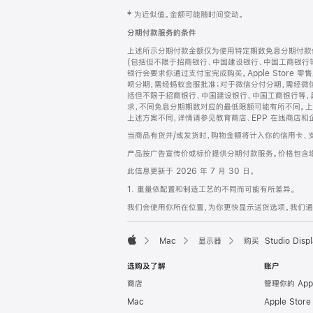
网
脚
‡ 为近似值。金额可能随时间变动。
注
页
分期付款服务的条件
页
上述所示分期付款金额仅为使用特定期数免息分期付款估
脚
(包括但不限于招商银行、中国建设银行、中国工商银行
银行会要求你通过支付宝完成购买。Apple Store 零
呗分期，需经蚂蚁金服批准；对于微信分付分期，需经微信
括但不限于招商银行、中国建设银行、中国工商银行等，
求，不同免息分期期数对应的最低限额可能有所不同。上述分
上述方案不同，详情请参见教育商店、EPP 在线商店和
当商品有货并/或发货时，购物金额将计入你的信用卡、
产品按广告宣传价或标价提供分期付款服务。价格包含
此信息更新于 2026 年 7 月 30 日。
1. 重量依配置和制造工艺的不同而可能有所差异。
我们会使用你所在位置，为你更快显示送货选项。我们通过你
Mac
显示器
购买 Studio Displ
Apple
选购及了解
账户
商店
管理你的 App
Mac
Apple Stor