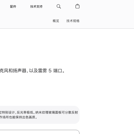
配件
技术支持
概览
技术规格
级麦克风和扬声器，以及雷雳 5 端口。
过特别设计，反光率极低。纳米纹理玻璃面板可分散反射
作场所也能保持出色画质。