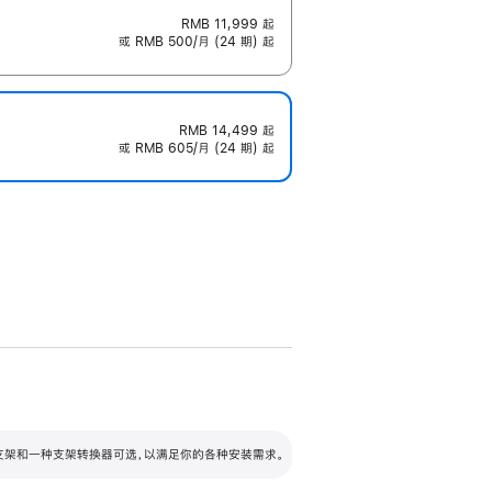
RMB 11,999
起
或 RMB 500/月 (24 期) 起
RMB 14,499
起
或 RMB 605/月 (24 期) 起
配可调倾斜度及高度的支架，额外增加 105
VESA 支架转换器
 有两种支架和一种支架转换器可选，以满足你的各种安装需求。
毫米的高度调节范围。
容的支架 (未随附)