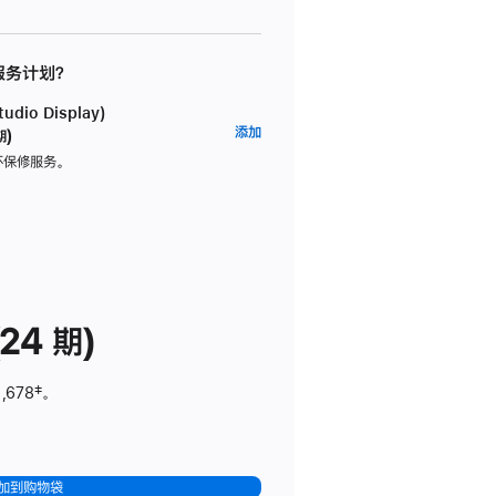
 服务计划？
dio Display)
AppleCare+
添加
期)
服
坏保修服务。
务
计
划
(适
用
于
24 期)
Studio
Display)
,678
脚
‡。
注
加到购物袋