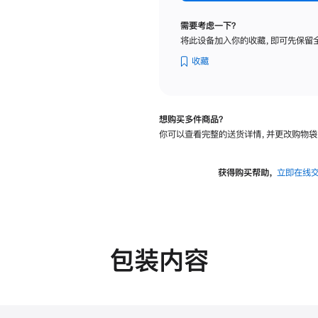
纳
米
需要考虑一下？
纹
将此设备加入你的收藏，即可先保留
理
玻
收藏
璃
面
板
想购买多件商品？
-
你可以查看完整的送货详情，并更改购物袋
可
调
倾
获得购买帮助，
立即在线
斜
度
的
支
架
包装内容
的
分
期
付
款