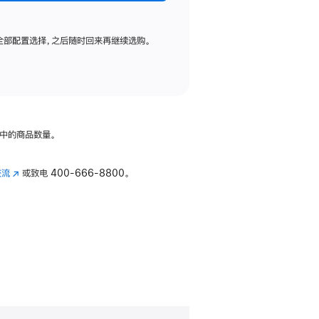
全部配置选择，之后随时回来再继续选购。
中的商品数量。
交流
(在
或致电
400-666-8800。
新
窗
口
中
打
开)