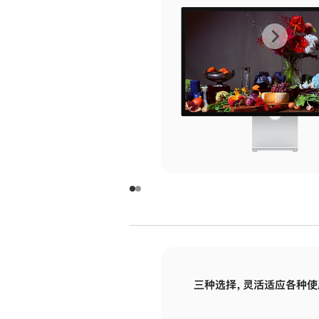
上
下
一
一
张
张
图
图
库
库
图
图
片
片
-
-
玻
玻
璃
璃
三种选择，灵活适应各种使
面
面
板
板