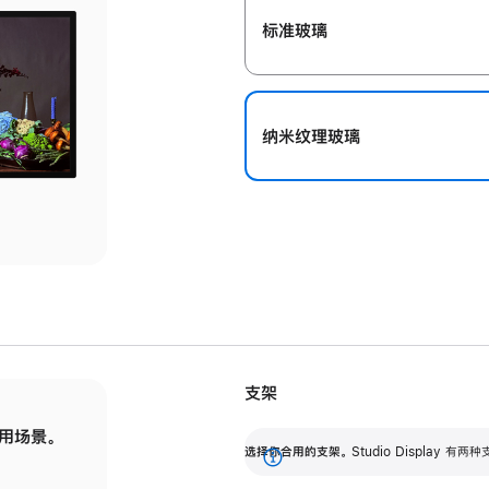
标准玻璃
纳米纹理玻璃
支架
用场景。
标配可调倾斜度的支架，提供 30 度的倾斜度
选
选择你合用的支架。
Studio Display
调节范围。
展