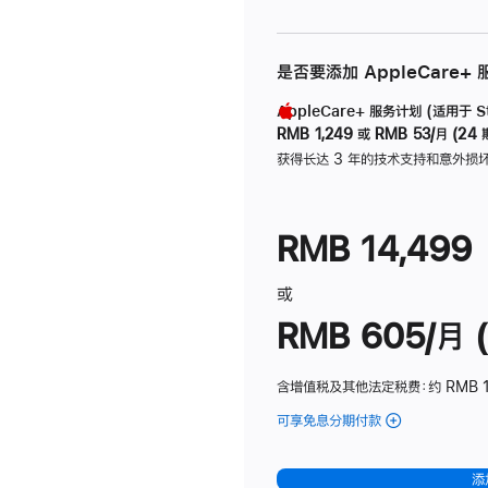
是否要添加 AppleCare+
AppleCare+ 服务计划 (适用于 Stu
RMB 1,249
或
RMB 53/月 (24 
获得长达 3 年的技术支持和意外损
RMB 14,499
或
RMB 605/月 (
含增值税及其他法定税费
：约 RMB 1
可享免息分期付款
(Studio
Display
-
添