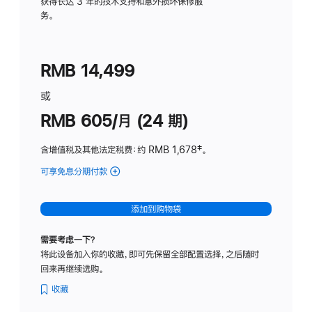
务
获得长达 3 年的技术支持和意外损坏保修服
务。
计
划
(适
RMB 14,499
用
于
或
Studio
RMB 605/月 (24 期)
Display
含增值税及其他法定税费
：约 RMB 1,678
脚
‡。
注
可享免息分期付款
(Studio
Display
-
添加到购物袋
纳
米
需要考虑一下？
纹
将此设备加入你的收藏，即可先保留全部配置选择，之后随时
理
回来再继续选购。
玻
璃
收藏
面