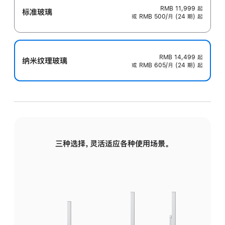
RMB 11,999
起
标准玻璃
或 RMB 500/月 (24 期) 起
RMB 14,499
起
纳米纹理玻璃
或 RMB 605/月 (24 期) 起
三种选择，灵活适应各种使用场景。
标