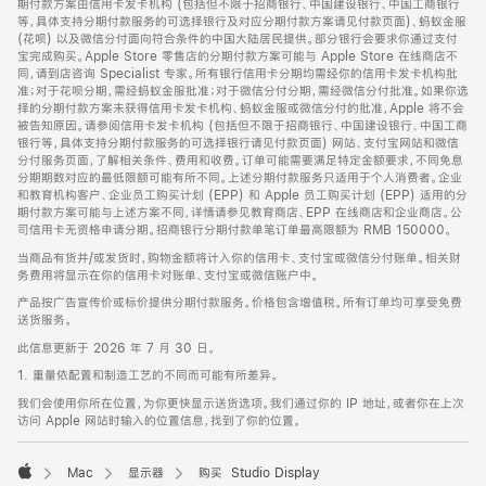
期付款方案由信用卡发卡机构 (包括但不限于招商银行、中国建设银行、中国工商银行
等，具体支持分期付款服务的可选择银行及对应分期付款方案请见付款页面)、蚂蚁金服
(花呗) 以及微信分付面向符合条件的中国大陆居民提供。部分银行会要求你通过支付
宝完成购买。Apple Store 零售店的分期付款方案可能与 Apple Store 在线商店不
同，请到店咨询 Specialist 专家。所有银行信用卡分期均需经你的信用卡发卡机构批
准；对于花呗分期，需经蚂蚁金服批准；对于微信分付分期，需经微信分付批准。如果你选
择的分期付款方案未获得信用卡发卡机构、蚂蚁金服或微信分付的批准，Apple 将不会
被告知原因。请参阅信用卡发卡机构 (包括但不限于招商银行、中国建设银行、中国工商
银行等，具体支持分期付款服务的可选择银行请见付款页面) 网站、支付宝网站和微信
分付服务页面，了解相关条件、费用和收费。订单可能需要满足特定金额要求，不同免息
分期期数对应的最低限额可能有所不同。上述分期付款服务只适用于个人消费者。企业
和教育机构客户、企业员工购买计划 (EPP) 和 Apple 员工购买计划 (EPP) 适用的分
期付款方案可能与上述方案不同，详情请参见教育商店、EPP 在线商店和企业商店。公
司信用卡无资格申请分期。招商银行分期付款单笔订单最高限额为 RMB 150000。
当商品有货并/或发货时，购物金额将计入你的信用卡、支付宝或微信分付账单。相关财
务费用将显示在你的信用卡对账单、支付宝或微信账户中。
产品按广告宣传价或标价提供分期付款服务。价格包含增值税。所有订单均可享受免费
送货服务。
此信息更新于 2026 年 7 月 30 日。
1. 重量依配置和制造工艺的不同而可能有所差异。
我们会使用你所在位置，为你更快显示送货选项。我们通过你的 IP 地址，或者你在上次
访问 Apple 网站时输入的位置信息，找到了你的位置。
Mac
显示器
购买 Studio Display