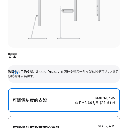
支架
选择你合用的支架。
Studio Display 有两种支架和一种支架转换器可选，以满足
展
你的各种安装需求。
开
RMB 14,499
可调倾斜度的支架
或 RMB 605/月 (24 期) 起
RMB 17,499
可调倾斜度及高‍度的支‍架