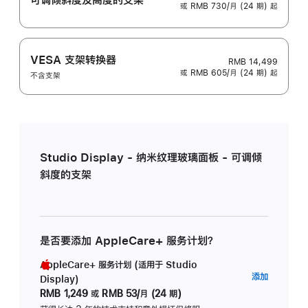
或 RMB 730/月 (24 期) 起
VESA 支架转换器
RMB 14,499
或 RMB 605/月 (24 期) 起
不含支架
Studio Display - 纳米纹理玻璃面板 - 可调倾
斜度的支架
是否要添加 AppleCare+ 服务计划？
AppleCare+ 服务计划 (适用于 Studio
AppleC
添加
Display)
服
RMB 1,249
或
RMB 53/月 (24 期)