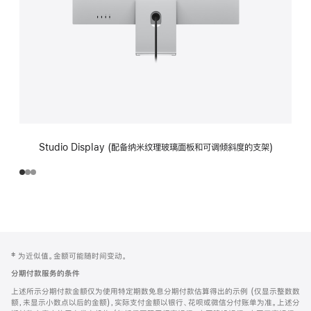
Studio Display (配备纳米纹理玻璃面板和可调倾斜度的支架)
网
脚
‡ 为近似值。金额可能随时间变动。
注
页
分期付款服务的条件
页
上述所示分期付款金额仅为使用特定期数免息分期付款估算得出的示例 (仅显示整数数
脚
额，未显示小数点以后的金额)，实际支付金额以银行、花呗或微信分付账单为准。上述分