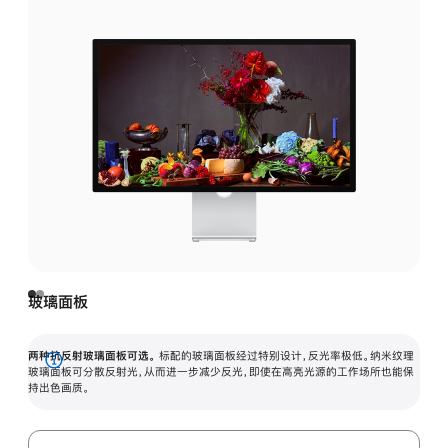
玻璃面板
两种抗反射玻璃面板可选。
标配的玻璃面板经过特别设计，反光率极低。纳米纹理
展
玻璃面板可分散反射光，从而进一步减少反光，即使在高亮光源的工作场所也能保
持出色画质。
开