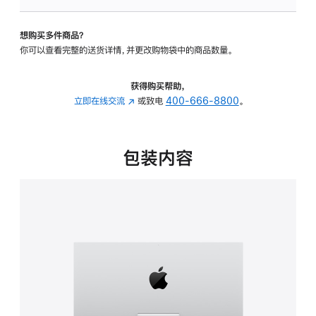
板
-
想购买多件商品？
可
你可以查看完整的送货详情，并更改购物袋中的商品数量。
调
倾
斜
获得购买帮助，
度
立即在线交流
(在
或致电
400-666-8800
。
的
新
支
窗
架
口
包装内容
的
中
分
打
期
开)
付
款
选
项)