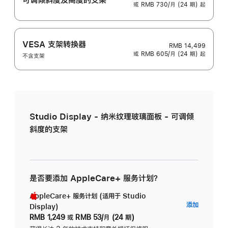
或 RMB 730/月 (24 期) 起
VESA 支架转换器
RMB 14,499
或 RMB 605/月 (24 期) 起
不含支架
Studio Display - 纳米纹理玻璃面板 - 可调倾
斜度的支架
是否要添加 AppleCare+ 服务计划？
AppleCare+ 服务计划 (适用于 Studio
AppleC
添加
Display)
服
RMB 1,249
或
RMB 53/月 (24 期)