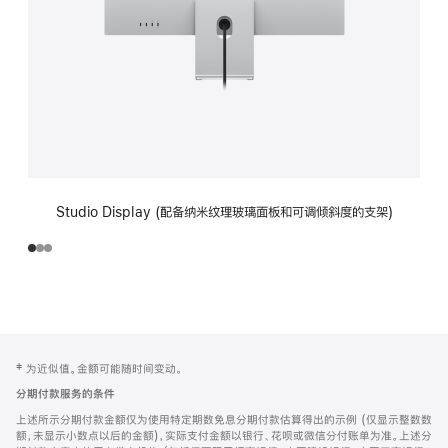
Studio Display (配备纳米纹理玻璃面板和可调倾斜度的支架)
网
脚
‡ 为近似值。金额可能随时间变动。
注
页
分期付款服务的条件
页
上述所示分期付款金额仅为使用特定期数免息分期付款估算得出的示例 (仅显示整数数
脚
额，未显示小数点以后的金额)，实际支付金额以银行、花呗或微信分付账单为准。上述分