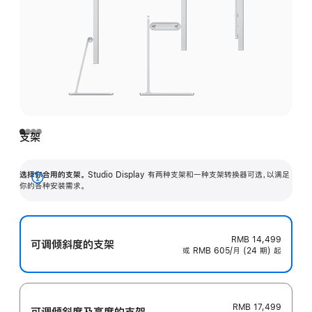
支架
选择你合用的支架。
Studio Display 有两种支架和一种支架转换器可选，以满足
展
你的各种安装需求。
开
RMB 14,499
可调倾斜度的支架
或 RMB 605/月 (24 期) 起
RMB 17,499
可调倾斜度及高‍度的支‍架