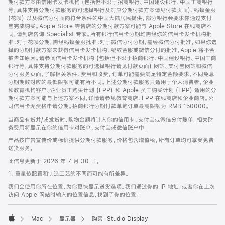
期付款方案由信用卡发卡机构 (包括但不限于招商银行、中国建设银行、中国工商银行
等，具体支持分期付款服务的可选择银行及对应分期付款方案请见付款页面)、蚂蚁金服
(花呗) 以及微信分付面向符合条件的中国大陆居民提供。部分银行会要求你通过支付
宝完成购买。Apple Store 零售店的分期付款方案可能与 Apple Store 在线商店不
同，请到店咨询 Specialist 专家。所有银行信用卡分期均需经你的信用卡发卡机构批
准；对于花呗分期，需经蚂蚁金服批准；对于微信分付分期，需经微信分付批准。如果你选
择的分期付款方案未获得信用卡发卡机构、蚂蚁金服或微信分付的批准，Apple 将不会
被告知原因。请参阅信用卡发卡机构 (包括但不限于招商银行、中国建设银行、中国工商
银行等，具体支持分期付款服务的可选择银行请见付款页面) 网站、支付宝网站和微信
分付服务页面，了解相关条件、费用和收费。订单可能需要满足特定金额要求，不同免息
分期期数对应的最低限额可能有所不同。上述分期付款服务只适用于个人消费者。企业
和教育机构客户、企业员工购买计划 (EPP) 和 Apple 员工购买计划 (EPP) 适用的分
期付款方案可能与上述方案不同，详情请参见教育商店、EPP 在线商店和企业商店。公
司信用卡无资格申请分期。招商银行分期付款单笔订单最高限额为 RMB 150000。
当商品有货并/或发货时，购物金额将计入你的信用卡、支付宝或微信分付账单。相关财
务费用将显示在你的信用卡对账单、支付宝或微信账户中。
产品按广告宣传价或标价提供分期付款服务。价格包含增值税。所有订单均可享受免费
送货服务。
此信息更新于 2026 年 7 月 30 日。
1. 重量依配置和制造工艺的不同而可能有所差异。
我们会使用你所在位置，为你更快显示送货选项。我们通过你的 IP 地址，或者你在上次
访问 Apple 网站时输入的位置信息，找到了你的位置。
Mac
显示器
购买 Studio Display