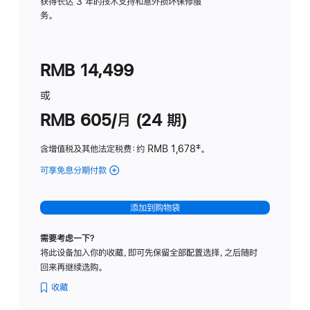
务
获得长达 3 年的技术支持和意外损坏保修服
务。
计
划
(适
RMB 14,499
用
于
或
Studio
RMB 605/月 (24 期)
Display
含增值税及其他法定税费
：约 RMB 1,678
脚
‡。
注
可享免息分期付款
(Studio
Display
-
添加到购物袋
纳
米
需要考虑一下？
纹
将此设备加入你的收藏，即可先保留全部配置选择，之后随时
理
回来再继续选购。
玻
璃
收藏
面