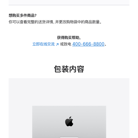
板
-
想购买多件商品？
可
你可以查看完整的送货详情，并更改购物袋中的商品数量。
调
倾
斜
获得购买帮助，
度
立即在线交流
(在
或致电
400-666-8800
。
的
新
支
窗
架
口
包装内容
的
中
分
打
期
开)
付
款
选
项)