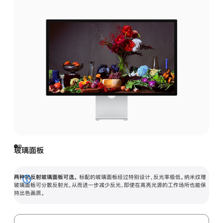
玻璃面板
两种抗反射玻璃面板可选。
标配的玻璃面板经过特别设计，反光率极低。纳米纹理
展
玻璃面板可分散反射光，从而进一步减少反光，即使在高亮光源的工作场所也能保
持出色画质。
开