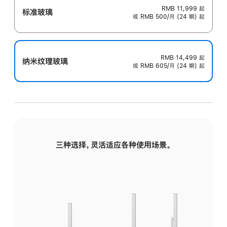
RMB 11,999
起
标准玻璃
或 RMB 500/月 (24 期) 起
RMB 14,499
起
纳米纹理玻璃
或 RMB 605/月 (24 期) 起
三种选择，灵活适应各种使用场景。
标