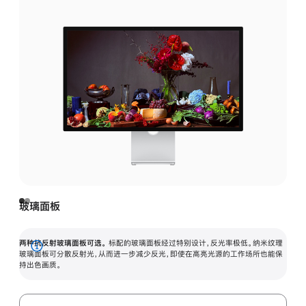
玻璃面板
两种抗反射玻璃面板可选。
标配的玻璃面板经过特别设计，反光率极低。纳米纹理
展
玻璃面板可分散反射光，从而进一步减少反光，即使在高亮光源的工作场所也能保
持出色画质。
开