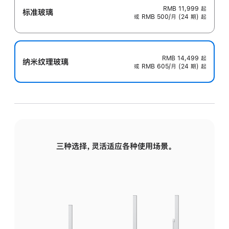
RMB 11,999
起
标准玻璃
或 RMB 500/月 (24 期) 起
RMB 14,499
起
纳米纹理玻璃
或 RMB 605/月 (24 期) 起
三种选择，灵活适应各种使用场景。
标