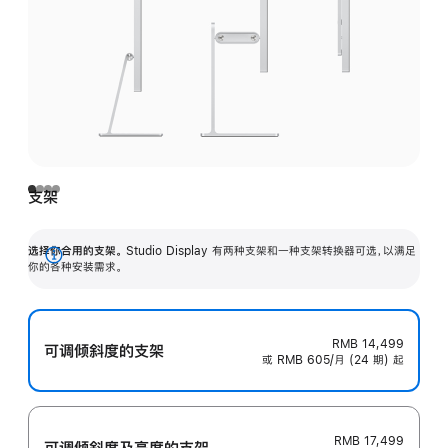
支架
选择你合用的支架。
Studio Display 有两种支架和一种支架转换器可选，以满足
展
你的各种安装需求。
开
RMB 14,499
可调倾斜度的支架
或 RMB 605/月 (24 期) 起
RMB 17,499
可调倾斜度及高‍度的支‍架