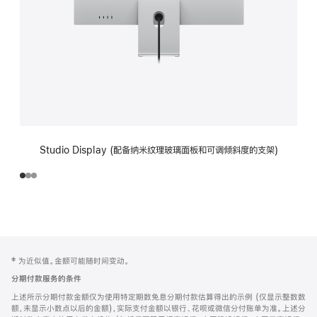
Studio Display (配备纳米纹理玻璃面板和可调倾斜度的支架)
网
脚
‡ 为近似值。金额可能随时间变动。
注
页
分期付款服务的条件
页
上述所示分期付款金额仅为使用特定期数免息分期付款估算得出的示例 (仅显示整数数
脚
额，未显示小数点以后的金额)，实际支付金额以银行、花呗或微信分付账单为准。上述分