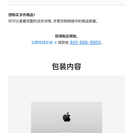
板
-
想购买多件商品？
可
你可以查看完整的送货详情，并更改购物袋中的商品数量。
调
倾
斜
获得购买帮助，
度
立即在线交流
(在
或致电
400-666-8800
。
的
新
支
窗
架
口
包装内容
的
中
分
打
期
开)
付
款
选
项)