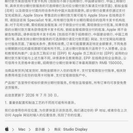
期付款方案由信用卡发卡机构 (包括但不限于招商银行、中国建设银行、中国工商银行
等，具体支持分期付款服务的可选择银行及对应分期付款方案请见付款页面)、蚂蚁金服
(花呗) 以及微信分付面向符合条件的中国大陆居民提供。部分银行会要求你通过支付
宝完成购买。Apple Store 零售店的分期付款方案可能与 Apple Store 在线商店不
同，请到店咨询 Specialist 专家。所有银行信用卡分期均需经你的信用卡发卡机构批
准；对于花呗分期，需经蚂蚁金服批准；对于微信分付分期，需经微信分付批准。如果你选
择的分期付款方案未获得信用卡发卡机构、蚂蚁金服或微信分付的批准，Apple 将不会
被告知原因。请参阅信用卡发卡机构 (包括但不限于招商银行、中国建设银行、中国工商
银行等，具体支持分期付款服务的可选择银行请见付款页面) 网站、支付宝网站和微信
分付服务页面，了解相关条件、费用和收费。订单可能需要满足特定金额要求，不同免息
分期期数对应的最低限额可能有所不同。上述分期付款服务只适用于个人消费者。企业
和教育机构客户、企业员工购买计划 (EPP) 和 Apple 员工购买计划 (EPP) 适用的分
期付款方案可能与上述方案不同，详情请参见教育商店、EPP 在线商店和企业商店。公
司信用卡无资格申请分期。招商银行分期付款单笔订单最高限额为 RMB 150000。
当商品有货并/或发货时，购物金额将计入你的信用卡、支付宝或微信分付账单。相关财
务费用将显示在你的信用卡对账单、支付宝或微信账户中。
产品按广告宣传价或标价提供分期付款服务。价格包含增值税。所有订单均可享受免费
送货服务。
此信息更新于 2026 年 7 月 30 日。
1. 重量依配置和制造工艺的不同而可能有所差异。
我们会使用你所在位置，为你更快显示送货选项。我们通过你的 IP 地址，或者你在上次
访问 Apple 网站时输入的位置信息，找到了你的位置。
Mac
显示器
购买 Studio Display