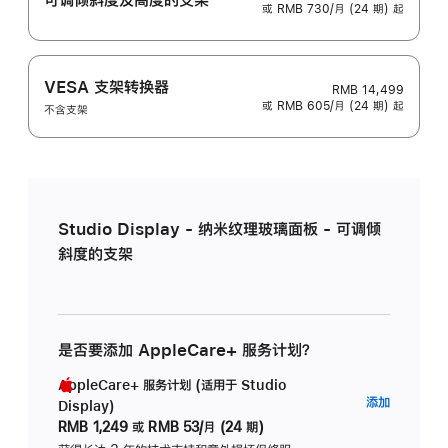
或 RMB 730/月 (24 期) 起
VESA 支架转换器
RMB 14,499
或 RMB 605/月 (24 期) 起
不含支架
Studio Display - 纳米纹理玻璃面板 - 可调倾
斜度的支架
是否要添加 AppleCare+ 服务计划？
AppleCare+ 服务计划 (适用于 Studio
AppleC
添加
Display)
服
RMB 1,249
或
RMB 53/月 (24 期)