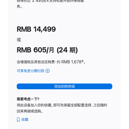
务
获得长达 3 年的技术支持和意外损坏保修服
务。
计
划
(适
RMB 14,499
用
于
或
Studio
RMB 605/月 (24 期)
Display
含增值税及其他法定税费
：约 RMB 1,678
脚
‡。
注
可享免息分期付款
(Studio
Display
-
添加到购物袋
纳
米
需要考虑一下？
纹
将此设备加入你的收藏，即可先保留全部配置选择，之后随时
理
回来再继续选购。
玻
璃
收藏
面