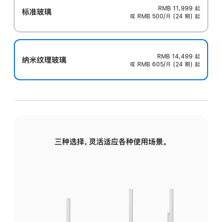
RMB 11,999
起
标准玻璃
或 RMB 500/月 (24 期) 起
RMB 14,499
起
纳米纹理玻璃
或 RMB 605/月 (24 期) 起
三种选择，灵活适应各种使用场景。
标