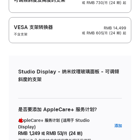
或 RMB 730/月 (24 期) 起
VESA 支架转换器
RMB 14,499
或 RMB 605/月 (24 期) 起
不含支架
Studio Display - 纳米纹理玻璃面板 - 可调倾
斜度的支架
是否要添加 AppleCare+ 服务计划？
AppleCare+ 服务计划 (适用于 Studio
AppleC
添加
Display)
服
RMB 1,249
或
RMB 53/月 (24 期)