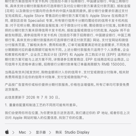
期付款方案由信用卡发卡机构 (包括但不限于招商银行、中国建设银行、中国工商银行
等，具体支持分期付款服务的可选择银行及对应分期付款方案请见付款页面)、蚂蚁金服
(花呗) 以及微信分付面向符合条件的中国大陆居民提供。部分银行会要求你通过支付
宝完成购买。Apple Store 零售店的分期付款方案可能与 Apple Store 在线商店不
同，请到店咨询 Specialist 专家。所有银行信用卡分期均需经你的信用卡发卡机构批
准；对于花呗分期，需经蚂蚁金服批准；对于微信分付分期，需经微信分付批准。如果你选
择的分期付款方案未获得信用卡发卡机构、蚂蚁金服或微信分付的批准，Apple 将不会
被告知原因。请参阅信用卡发卡机构 (包括但不限于招商银行、中国建设银行、中国工商
银行等，具体支持分期付款服务的可选择银行请见付款页面) 网站、支付宝网站和微信
分付服务页面，了解相关条件、费用和收费。订单可能需要满足特定金额要求，不同免息
分期期数对应的最低限额可能有所不同。上述分期付款服务只适用于个人消费者。企业
和教育机构客户、企业员工购买计划 (EPP) 和 Apple 员工购买计划 (EPP) 适用的分
期付款方案可能与上述方案不同，详情请参见教育商店、EPP 在线商店和企业商店。公
司信用卡无资格申请分期。招商银行分期付款单笔订单最高限额为 RMB 150000。
当商品有货并/或发货时，购物金额将计入你的信用卡、支付宝或微信分付账单。相关财
务费用将显示在你的信用卡对账单、支付宝或微信账户中。
产品按广告宣传价或标价提供分期付款服务。价格包含增值税。所有订单均可享受免费
送货服务。
此信息更新于 2026 年 7 月 30 日。
1. 重量依配置和制造工艺的不同而可能有所差异。
我们会使用你所在位置，为你更快显示送货选项。我们通过你的 IP 地址，或者你在上次
访问 Apple 网站时输入的位置信息，找到了你的位置。
Mac
显示器
购买 Studio Display