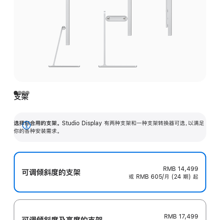
支架
选择你合用的支架。
Studio Display 有两种支架和一种支架转换器可选，以满足
展
你的各种安装需求。
开
RMB 14,499
可调倾斜度的支架
或 RMB 605/月 (24 期) 起
RMB 17,499
可调倾斜度及高‍度的支‍架