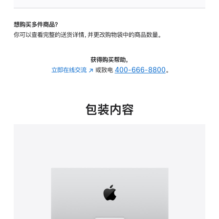
板
-
想购买多件商品？
可
你可以查看完整的送货详情，并更改购物袋中的商品数量。
调
倾
斜
获得购买帮助，
度
立即在线交流
(在
或致电
400-666-8800
。
的
新
支
窗
架
口
包装内容
的
中
分
打
期
开)
付
款
选
项)