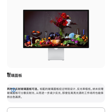
玻璃面板
两种抗反射玻璃面板可选。
标配的玻璃面板经过特别设计，反光率极低。纳米纹理
展
玻璃面板可分散反射光，从而进一步减少反光，即使在高亮光源的工作场所也能保
持出色画质。
开