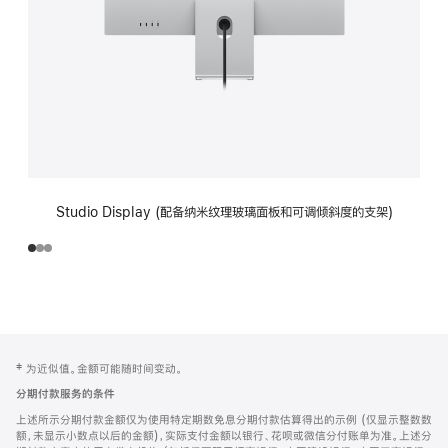
Studio Display (配备纳米纹理玻璃面板和可调倾斜度的支架)
网
脚
‡ 为近似值。金额可能随时间变动。
注
页
分期付款服务的条件
页
上述所示分期付款金额仅为使用特定期数免息分期付款估算得出的示例 (仅显示整数数
脚
额，未显示小数点以后的金额)，实际支付金额以银行、花呗或微信分付账单为准。上述分