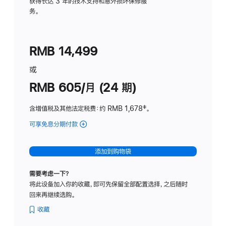
务
获得长达 3 年的技术支持和意外损坏保修服
务。
计
划
(适
RMB 14,499
用
于
或
Studio
RMB 605/月 (24 期)
Display
含增值税及其他法定税费
：约 RMB 1,678
脚
‡。
注
可享免息分期付款
(Studio
Display
-
添加到购物袋
纳
米
需要考虑一下？
纹
将此设备加入你的收藏，即可先保留全部配置选择，之后随时
理
回来再继续选购。
玻
璃
收藏
面