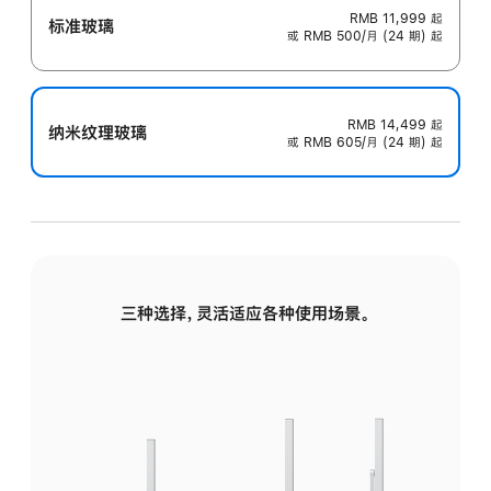
RMB 11,999
起
标准玻璃
或 RMB 500/月 (24 期) 起
RMB 14,499
起
纳米纹理玻璃
或 RMB 605/月 (24 期) 起
三种选择，灵活适应各种使用场景。
标