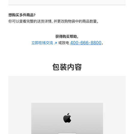
板
-
想购买多件商品？
可
你可以查看完整的送货详情，并更改购物袋中的商品数量。
调
倾
斜
获得购买帮助，
度
立即在线交流
(在
或致电
400-666-8800
。
的
新
支
窗
架
口
包装内容
的
中
分
打
期
开)
付
款
选
项)