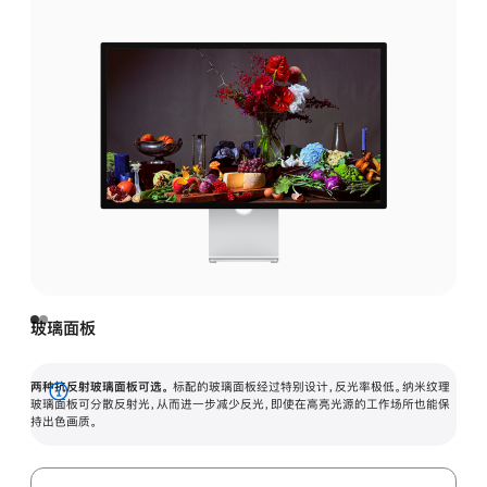
玻璃面板
两种抗反射玻璃面板可选。
标配的玻璃面板经过特别设计，反光率极低。纳米纹理
展
玻璃面板可分散反射光，从而进一步减少反光，即使在高亮光源的工作场所也能保
持出色画质。
开