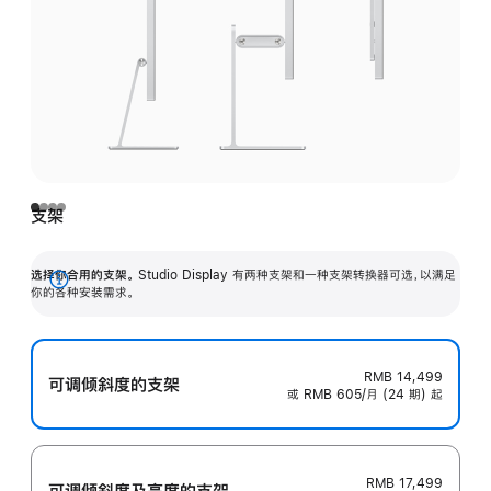
支架
选择你合用的支架。
Studio Display 有两种支架和一种支架转换器可选，以满足
展
你的各种安装需求。
开
RMB 14,499
可调倾斜度的支架
或 RMB 605/月 (24 期) 起
RMB 17,499
可调倾斜度及高‍度的支‍架