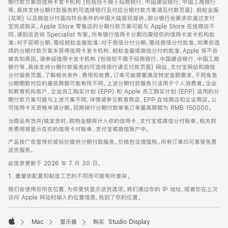
期付款方案由信用卡发卡机构 (包括但不限于招商银行、中国建设银行、中国工商银行
等，具体支持分期付款服务的可选择银行及对应分期付款方案请见付款页面)、蚂蚁金服
(花呗) 以及微信分付面向符合条件的中国大陆居民提供。部分银行会要求你通过支付
宝完成购买。Apple Store 零售店的分期付款方案可能与 Apple Store 在线商店不
同，请到店咨询 Specialist 专家。所有银行信用卡分期均需经你的信用卡发卡机构批
准；对于花呗分期，需经蚂蚁金服批准；对于微信分付分期，需经微信分付批准。如果你选
择的分期付款方案未获得信用卡发卡机构、蚂蚁金服或微信分付的批准，Apple 将不会
被告知原因。请参阅信用卡发卡机构 (包括但不限于招商银行、中国建设银行、中国工商
银行等，具体支持分期付款服务的可选择银行请见付款页面) 网站、支付宝网站和微信
分付服务页面，了解相关条件、费用和收费。订单可能需要满足特定金额要求，不同免息
分期期数对应的最低限额可能有所不同。上述分期付款服务只适用于个人消费者。企业
和教育机构客户、企业员工购买计划 (EPP) 和 Apple 员工购买计划 (EPP) 适用的分
期付款方案可能与上述方案不同，详情请参见教育商店、EPP 在线商店和企业商店。公
司信用卡无资格申请分期。招商银行分期付款单笔订单最高限额为 RMB 150000。
当商品有货并/或发货时，购物金额将计入你的信用卡、支付宝或微信分付账单。相关财
务费用将显示在你的信用卡对账单、支付宝或微信账户中。
产品按广告宣传价或标价提供分期付款服务。价格包含增值税。所有订单均可享受免费
送货服务。
此信息更新于 2026 年 7 月 30 日。
1. 重量依配置和制造工艺的不同而可能有所差异。
我们会使用你所在位置，为你更快显示送货选项。我们通过你的 IP 地址，或者你在上次
访问 Apple 网站时输入的位置信息，找到了你的位置。
Mac
显示器
购买 Studio Display