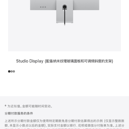
Studio Display (配备纳米纹理玻璃面板和可调倾斜度的支架)
网
脚
‡ 为近似值。金额可能随时间变动。
注
页
分期付款服务的条件
页
上述所示分期付款金额仅为使用特定期数免息分期付款估算得出的示例 (仅显示整数数
脚
额，未显示小数点以后的金额)，实际支付金额以银行、花呗或微信分付账单为准。上述分