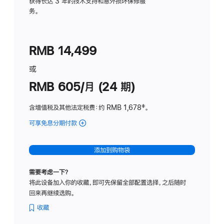
务
获得长达 3 年的技术支持和意外损坏保修服
务。
计
划
(适
RMB 14,499
用
于
或
Studio
RMB 605/月 (24 期)
Display
含增值税及其他法定税费
：约 RMB 1,678
脚
‡。
注
可享免息分期付款
(Studio
Display
-
添加到购物袋
纳
米
需要考虑一下？
纹
将此设备加入你的收藏，即可先保留全部配置选择，之后随时
理
回来再继续选购。
玻
璃
收藏
面