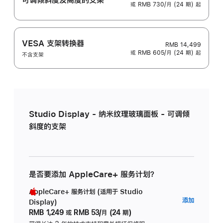
或 RMB 730/月 (24 期) 起
VESA 支架转换器
RMB 14,499
或 RMB 605/月 (24 期) 起
不含支架
Studio Display - 纳米纹理玻璃面板 - 可调倾
斜度的支架
是否要添加 AppleCare+ 服务计划？
AppleCare+ 服务计划 (适用于 Studio
AppleC
添加
Display)
服
RMB 1,249
或
RMB 53/月 (24 期)