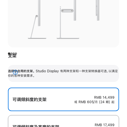
支架
选择你合用的支架。
Studio Display 有两种支架和一种支架转换器可选，以满足
展
你的各种安装需求。
开
RMB 14,499
可调倾斜度的支架
或 RMB 605/月 (24 期) 起
RMB 17,499
可调倾斜度及高‍度的支‍架