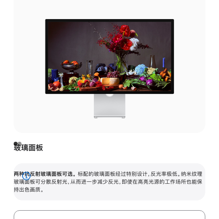
玻璃面板
两种抗反射玻璃面板可选。
标配的玻璃面板经过特别设计，反光率极低。纳米纹理
展
玻璃面板可分散反射光，从而进一步减少反光，即使在高亮光源的工作场所也能保
持出色画质。
开