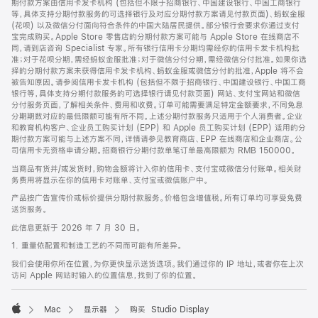
期付款方案由信用卡发卡机构 (包括但不限于招商银行、中国建设银行、中国工商银行
等，具体支持分期付款服务的可选择银行及对应分期付款方案请见付款页面)、蚂蚁金服
(花呗) 以及微信分付面向符合条件的中国大陆居民提供。部分银行会要求你通过支付
宝完成购买。Apple Store 零售店的分期付款方案可能与 Apple Store 在线商店不
同，请到店咨询 Specialist 专家。所有银行信用卡分期均需经你的信用卡发卡机构批
准；对于花呗分期，需经蚂蚁金服批准；对于微信分付分期，需经微信分付批准。如果你选
择的分期付款方案未获得信用卡发卡机构、蚂蚁金服或微信分付的批准，Apple 将不会
被告知原因。请参阅信用卡发卡机构 (包括但不限于招商银行、中国建设银行、中国工商
银行等，具体支持分期付款服务的可选择银行请见付款页面) 网站、支付宝网站和微信
分付服务页面，了解相关条件、费用和收费。订单可能需要满足特定金额要求，不同免息
分期期数对应的最低限额可能有所不同。上述分期付款服务只适用于个人消费者。企业
和教育机构客户、企业员工购买计划 (EPP) 和 Apple 员工购买计划 (EPP) 适用的分
期付款方案可能与上述方案不同，详情请参见教育商店、EPP 在线商店和企业商店。公
司信用卡无资格申请分期。招商银行分期付款单笔订单最高限额为 RMB 150000。
当商品有货并/或发货时，购物金额将计入你的信用卡、支付宝或微信分付账单。相关财
务费用将显示在你的信用卡对账单、支付宝或微信账户中。
产品按广告宣传价或标价提供分期付款服务。价格包含增值税。所有订单均可享受免费
送货服务。
此信息更新于 2026 年 7 月 30 日。
1. 重量依配置和制造工艺的不同而可能有所差异。
我们会使用你所在位置，为你更快显示送货选项。我们通过你的 IP 地址，或者你在上次
访问 Apple 网站时输入的位置信息，找到了你的位置。
Mac
显示器
购买 Studio Display