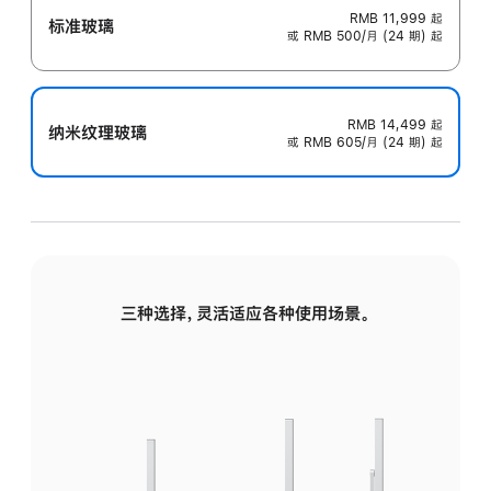
RMB 11,999
起
标准玻璃
或 RMB 500/月 (24 期) 起
RMB 14,499
起
纳米纹理玻璃
或 RMB 605/月 (24 期) 起
三种选择，灵活适应各种使用场景。
标