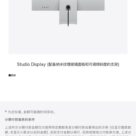
Studio Display (配备纳米纹理玻璃面板和可调倾斜度的支架)
网
脚
‡ 为近似值。金额可能随时间变动。
注
页
分期付款服务的条件
页
上述所示分期付款金额仅为使用特定期数免息分期付款估算得出的示例 (仅显示整数数
脚
额，未显示小数点以后的金额)，实际支付金额以银行、花呗或微信分付账单为准。上述分