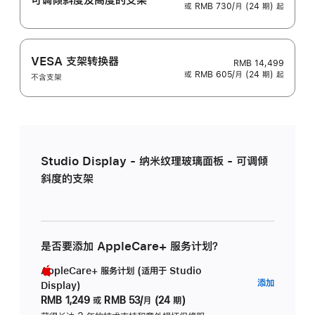
或 RMB 730/月 (24 期) 起
VESA 支架转换器
RMB 14,499
或 RMB 605/月 (24 期) 起
不含支架
Studio Display - 纳米纹理玻璃面板 - 可调倾
斜度的支架
是否要添加 AppleCare+ 服务计划？
AppleCare+ 服务计划 (适用于 Studio
AppleC
添加
Display)
服
RMB 1,249
或
RMB 53/月 (24 期)