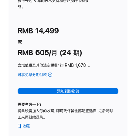
务
获得长达 3 年的技术支持和意外损坏保修服
务。
计
划
(适
RMB 14,499
用
于
或
Studio
RMB 605/月 (24 期)
Display
含增值税及其他法定税费
：约 RMB 1,678
脚
‡。
注
可享免息分期付款
(Studio
Display
-
添加到购物袋
纳
米
需要考虑一下？
纹
将此设备加入你的收藏，即可先保留全部配置选择，之后随时
理
回来再继续选购。
玻
璃
收藏
面