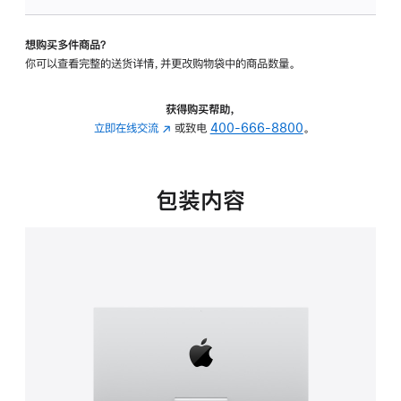
板
-
想购买多件商品？
可
你可以查看完整的送货详情，并更改购物袋中的商品数量。
调
倾
斜
获得购买帮助，
度
立即在线交流
(在
或致电
400-666-8800
。
的
新
支
窗
架
口
包装内容
的
中
分
打
期
开)
付
款
选
项)